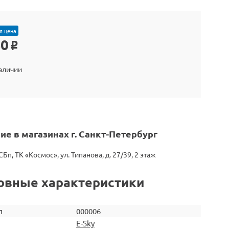
я цена
40
o
наличии
ие в магазинах г. Санкт-Петербург
СБп, ТК «Космос», ул. Типанова, д. 27/39, 2 этаж
овные характеристики
л
000006
E-Sky