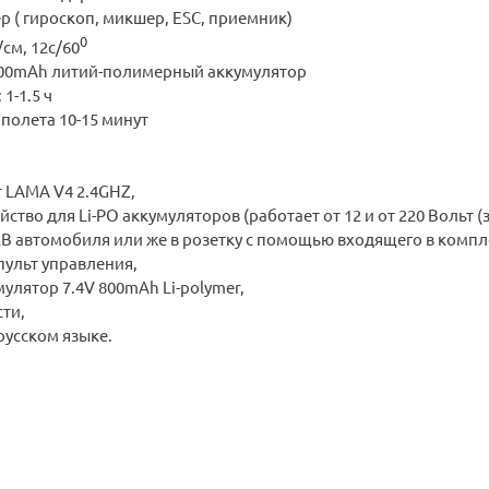
ер ( гироскоп, микшер, ESC, приемник)
0
г/см, 12с/60
V 800mAh литий-полимерный аккумулятор
1-1.5 ч
 полета 10-15 минут
т LAMA V4 2.4GHZ,
ойство для Li-PO аккумуляторов (работает от 12 и от 220 Вольт
В автомобиля или же в розетку с помощью входящего в компл
 пульт управления,
мулятор 7.4V 800mAh Li-polymer,
сти,
 русском языке.