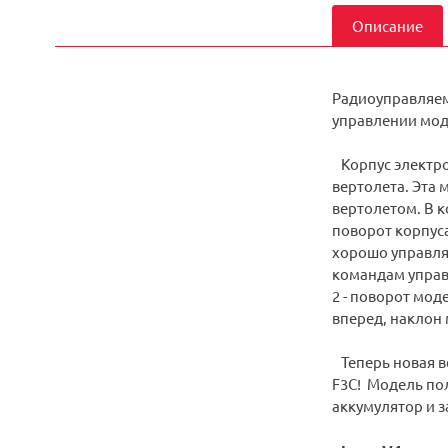
Описание
Радиоуправляем
управлении мод
Корпус электр
вертолета. Эта
вертолетом. В 
поворот корпуса
хорошо управля
командам управл
2 - поворот мод
вперед, наклон 
Теперь новая в
F3C! Модель пол
аккумулятор и з