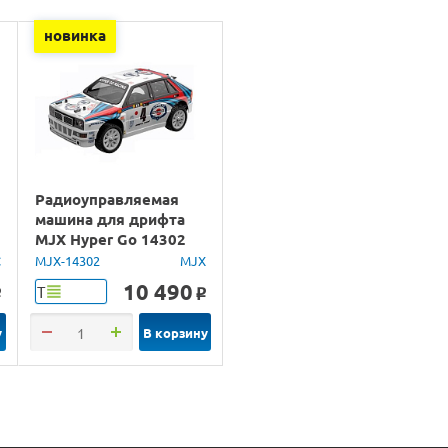
новинка
Радиоуправляемая
машина для дрифта
MJX Hyper Go 14302
Lancia Delta Brushless
C
MJX-14302
MJX
4WD 2.4G LED 1/14
10 490
Т
o
o
RTR
у
В корзину