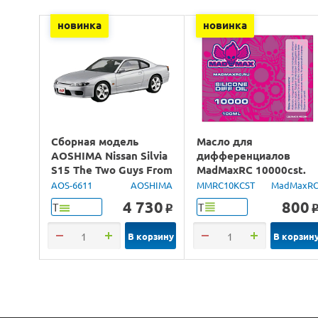
новинка
новинка
Сборная модель
Масло для
AOSHIMA Nissan Silvia
дифференциалов
S15 The Two Guys From
MadMaxRC 10000cst.
Tokyo, 1/24
100ml.
AOS-6611
AOSHIMA
MMRC10KCST
MadMaxR
4 730
800
Т
Т
o
В корзину
В корзин