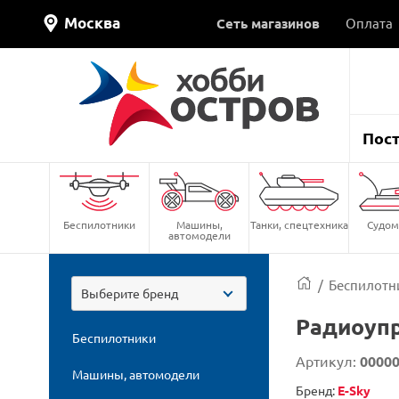
Москва
Сеть магазинов
Оплата
Пос
Беспилотники
Машины,
Танки, спецтехника
Судом
автомодели
/
Беспилотн
Выберите бренд
Радиоупр
Беспилотники
Артикул:
0000
Машины, автомодели
Бренд:
E-Sky