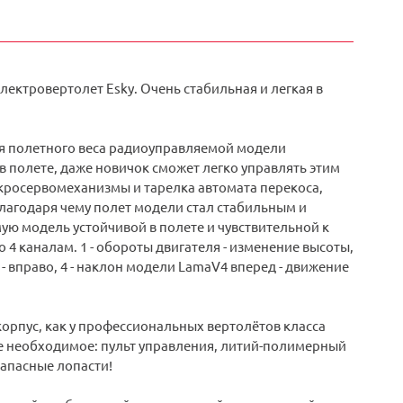
лектровертолет Esky. Очень стабильная и легкая в
ия полетного веса радиоуправляемой модели
 полете, даже новичок сможет легко управлять этим
кросервомеханизмы и тарелка автомата перекоса,
благодаря чему полет модели стал стабильным и
ю модель устойчивой в полете и чувствительной к
4 каналам. 1 - обороты двигателя - изменение высоты,
 - вправо, 4 - наклон модели LamaV4 вперед - движение
орпус, как у профессиональных вертолётов класса
се необходимое: пульт управления, литий-полимерный
запасные лопасти!