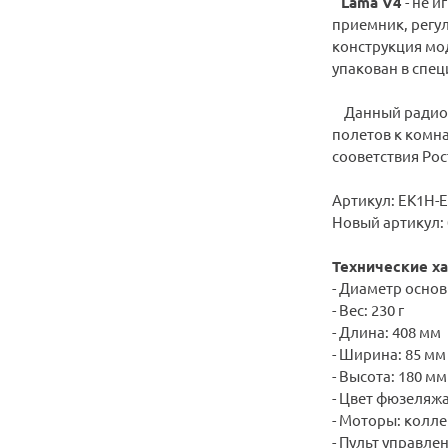
Lama V4
- не 
приемник, регу
конструкция мо
упакован в спе
Данный радиоуп
полетов к комна
сооветствия Рос
Артикул: EK1H-
Новый артикул:
Технические ха
- Диаметр основ
- Вес: 230 г
- Длина: 408 мм
- Ширина: 85 мм
- Высота: 180 мм
- Цвет фюзеляжа
- Моторы: колл
- Пульт управле