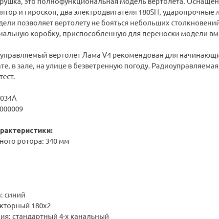
игрушка, это полнофункциональная модель вертолета. Оснащ
лятор и гироскоп, два электродвигателя 180SH, ударопрочные
дели позволяет вертолету не бояться небольших столкновений
циальную коробку, приспособленную для переноски модели вме
равляемый вертолет Лама V4 рекомендован для начинающих
те, в зале, на улице в безветренную погоду. Радиоуправляема
тест.
E034A
 000009
рактеристики:
ного ротора: 340 мм
: синий
екторный 180x2
ния: стандартный 4-х канальный