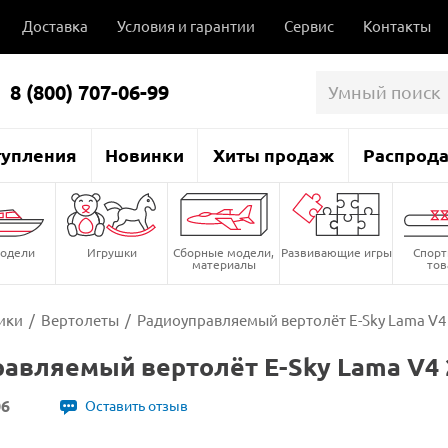
Доставка
Условия и гарантии
Сервис
Контакты
8 (800) 707-06-99
тупления
Новинки
Хиты продаж
Распрод
одели
Игрушки
Сборные модели,
Развивающие игры
Спор
материалы
то
ики
/
Вертолеты
/
Радиоуправляемый вертолёт E-Sky Lama V4 
авляемый вертолёт E-Sky Lama V4 
06
Оставить отзыв