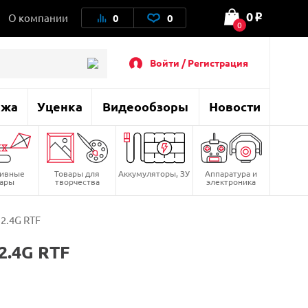
0
О компании
0
0
o
0
Войти / Регистрация
ажа
Уценка
Видеообзоры
Новости
тивные
Товары для
Аккумуляторы, ЗУ
Аппаратура и
вары
творчества
электроника
2.4G RTF
2.4G RTF