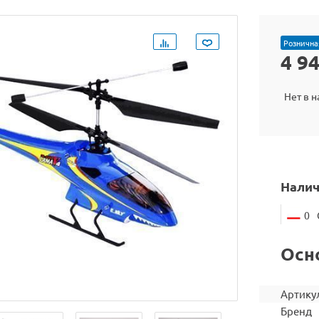
Рознична
4 9
Нет в 
Налич
0
Осн
Артику
Бренд