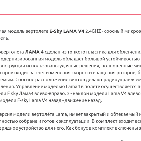
ая модель вертолета
E-Sky LAMA V4
2.4GHZ - соосный микроэ
ель.
овертолета
ЛАМА 4
сделан из тонкого пластика для облегчен
 модернизированная модель обладает большой устойчивостью в
конструкции использованы удачные решения, полноценные ми
 происходит за счет изменения скорости вращения роторов, 
емым. Соосное расположение винтов делают радиоуправляему
ения. Управление моделью Lama4 в полете осуществляется по 
ели E sky Лама4 влево-вправо. 3 - наклон модели Lama V4 влево
модели E-sky Lama V4 назад - движение назад.
ерсия модели вертолёта Lama, имеет закрытый и обтекаемый к
ностью собрана и готов к эксплуатации. В комплект входит в
арядное устройство для него. Как бонус в комплект включены 