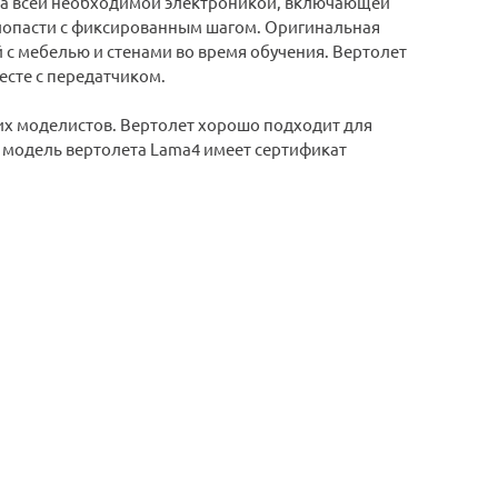
ена всей необходимой электроникой, включающей
 лопасти с фиксированным шагом. Оригинальная
 с мебелью и стенами во время обучения. Вертолет
сте с передатчиком.
 моделистов. Вертолет хорошо подходит для
я модель вертолета Lama4 имеет сертификат