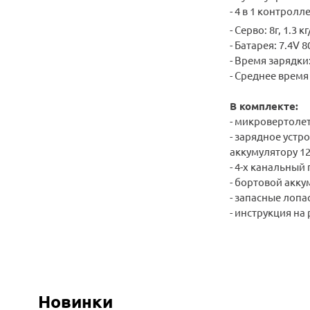
- 4 в 1 контролл
- Серво: 8г, 1.3 к
- Батарея: 7.4
- Время зарядки: 
- Среднее время
В комплекте:
- микровертоле
- зарядное устр
аккумулятору 12
- 4-х канальный
- бортовой акку
- запасные лопа
- инструкция на
Новинки