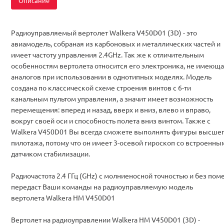
Описание
Радиоуправляемый вертолет Walkera V450D01 (3D) - это
авиамодель, собраная из карбоновых и металлических частей и
имеет частоту управления 2.4GHz. Так же к отличительным
особенностям вертолета относится его электроника, не имеющ
аналогов при использовании в однотипных моделях. Модель
создана по классической схеме строения винтов с 6-ти
канальным пультом управления, а значит имеет возможность
перемещения: вперед и назад, вверх и вниз, влево и вправо,
вокруг своей оси и способность полета вниз винтом. Также с
Walkera V450D01 Вы всегда сможете выполнять фигуры высше
пилотажа, потому что он имеет 3-осевой гироскоп со встроенны
датчиком стабилизации.
Радиочастота 2.4 ГГц (GHz) с молниеносной точностью и без пом
передаст Ваши команды на радиоуправляемую модель
вертолета Walkera HM V450D01
Вертолет на радиоуправлении Walkera HM V450D01 (3D) -