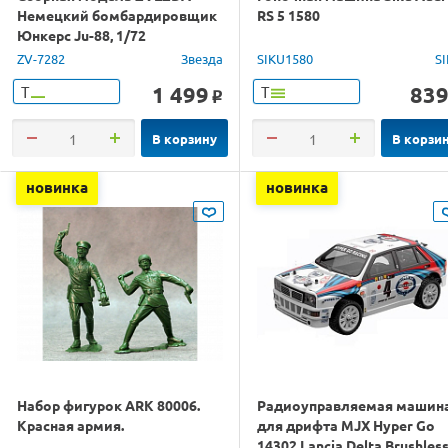
Немецкий бомбардировщик
RS 5 1580
Юнкерс Ju-88, 1/72
ZV-7282
Звезда
SIKU1580
S
1 499
83
Т
Т
o
В корзину
В корзи
новинка
новинка
Набор фигурок ARK 80006.
Радиоуправляемая машин
Красная армия.
для дрифта MJX Hyper Go
14302 Lancia Delta Brushles