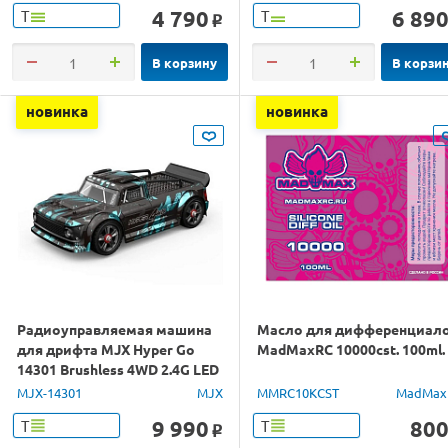
4 790
6 89
Т
Т
o
В корзину
В корзи
новинка
новинка
Радиоуправляемая машина
Масло для дифференциал
для дрифта MJX Hyper Go
MadMaxRC 10000cst. 100ml.
14301 Brushless 4WD 2.4G LED
1/14 RTR
MJX-14301
MJX
MMRC10KCST
MadMax
9 990
80
Т
Т
o