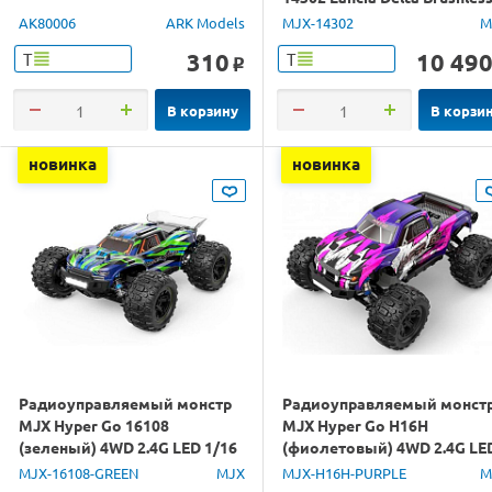
4WD 2.4G LED 1/14 RTR
AK80006
ARK Models
MJX-14302
M
310
10 49
Т
Т
o
В корзину
В корзи
новинка
новинка
Радиоуправляемый монстр
Радиоуправляемый монст
MJX Hyper Go 16108
MJX Hyper Go H16H
(зеленый) 4WD 2.4G LED 1/16
(фиолетовый) 4WD 2.4G LE
RTR
GPS 1/16 RTR
MJX-16108-GREEN
MJX
MJX-H16H-PURPLE
M