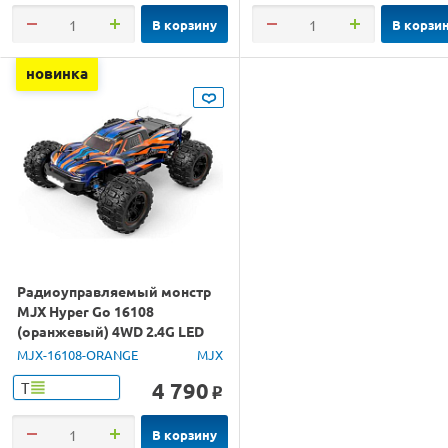
В корзину
В корзи
новинка
Радиоуправляемый монстр
MJX Hyper Go 16108
(оранжевый) 4WD 2.4G LED
1/16 RTR
MJX-16108-ORANGE
MJX
4 790
Т
o
В корзину