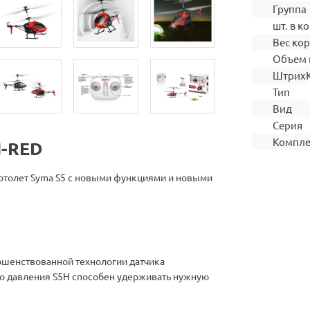
Группа
шт. в ко
Вес ко
Объем 
Штрих
Тип
Вид
Серия
Компле
H-RED
толет Syma S5 с новыми функциями и новыми
ршенствованной технологии датчика
о давления S5H способен удерживать нужную