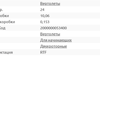
Вертолеты
р.
24
робки
10,06
коробки
0,153
Код
2000000053400
Вертолеты
Для начинающих
Двухроторные
ктация
RTF