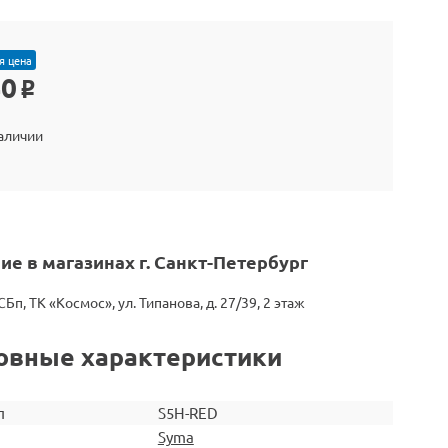
я цена
40
o
наличии
ие в магазинах г. Санкт-Петербург
СБп, ТК «Космос», ул. Типанова, д. 27/39, 2 этаж
овные характеристики
л
S5H-RED
Syma