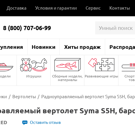
Доставка
Условия и гарантии
Сервис
Контакты
8 (800) 707-06-99
тупления
Новинки
Хиты продаж
Распрод
одели
Игрушки
Сборные модели,
Развивающие игры
Спор
материалы
то
ики
/
Вертолеты
/
Радиоуправляемый вертолет Syma S5H, баро
авляемый вертолет Syma S5H, баро
RED
Оставить отзыв