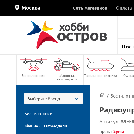
Москва
Сеть магазинов
Оплата
Пос
Беспилотники
Машины,
Танки, спецтехника
Судом
автомодели
/
Беспилотн
Выберите бренд
Радиоупр
Беспилотники
Артикул:
S5H-
Машины, автомодели
Бренд:
Syma