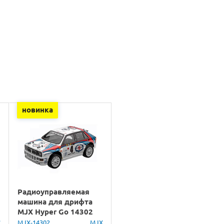
новинка
Радиоуправляемая
машина для дрифта
MJX Hyper Go 14302
Lancia Delta Brushless
C
MJX-14302
MJX