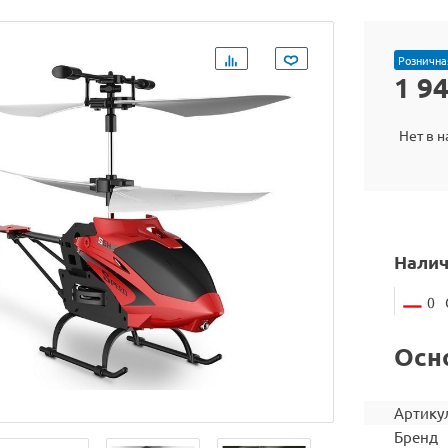
Рознична
1 9
Нет в 
Налич
0
Осн
Артику
Бренд