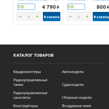
RTR
4 790
800
Т
Т
o
В корзину
В корзин
КАТАЛОГ ТОВАРОВ
Квадрокоптеры
Автомодели
Радиоуправляемые
танки
Судомодели
Радиоуправляемые
самолеты
Сборные модели
Конструкторы
Воздушные змеи