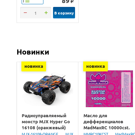
89
Т
o
В корзину
Новинки
новинка
новинка
Радиоуправляемый
Масло для
монстр MJX Hyper Go
дифференциалов
16108 (оранжевый)
MadMaxRC 10000cst.
4WD 2.4G LED 1/16
100ml.
MJX-16108-ORANGE
MJX
MMRC10KCST
MadMaxR