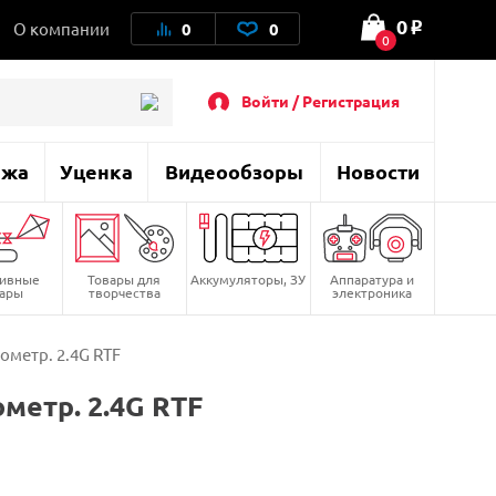
0
О компании
0
0
o
0
Войти / Регистрация
ажа
Уценка
Видеообзоры
Новости
тивные
Товары для
Аккумуляторы, ЗУ
Аппаратура и
вары
творчества
электроника
метр. 2.4G RTF
метр. 2.4G RTF