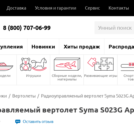
Доставка
Условия и гарантии
Сервис
Контакты
8 (800) 707-06-99
тупления
Новинки
Хиты продаж
Распрод
одели
Игрушки
Сборные модели,
Развивающие игры
Спор
материалы
то
ики
/
Вертолеты
/
Радиоуправляемый вертолет Syma S023G Ap
авляемый вертолет Syma S023G Ap
9
Оставить отзыв