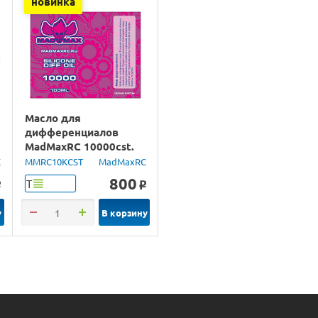
новинка
Масло для
дифференциалов
MadMaxRC 10000cst.
100ml.
X
MMRC10KCST
MadMaxRC
800
Т
o
o
у
В корзину