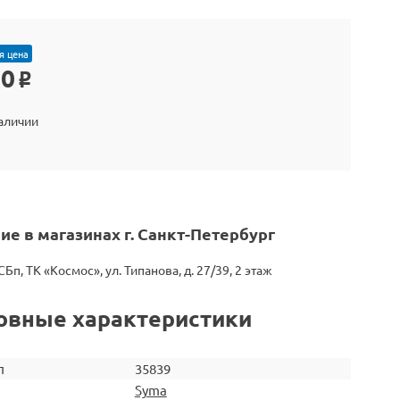
я цена
90
o
наличии
ие в магазинах г. Санкт-Петербург
СБп, ТК «Космос», ул. Типанова, д. 27/39, 2 этаж
овные характеристики
л
35839
Syma