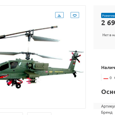
Рознична
2 6
Нет в 
Налич
0
Осн
Артику
Бренд