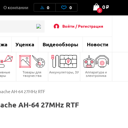
0
О компании
0
0
o
0
Войти / Регистрация
ажа
Уценка
Видеообзоры
Новости
тивные
Товары для
Аккумуляторы, ЗУ
Аппаратура и
вары
творчества
электроника
ache AH-64 27MHz RTF
ache AH-64 27MHz RTF