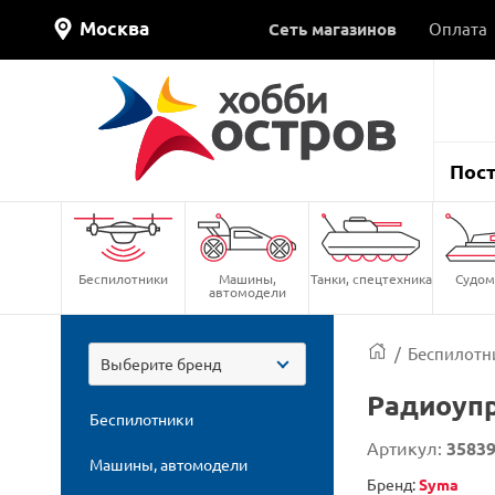
Москва
Сеть магазинов
Оплата
Пос
Беспилотники
Машины,
Танки, спецтехника
Судом
автомодели
/
Беспилотн
Выберите бренд
Радиоупр
Беспилотники
Артикул:
3583
Машины, автомодели
Бренд:
Syma