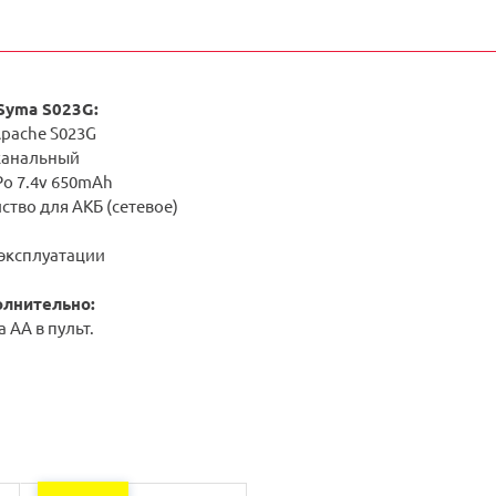
Syma S023G:
Apache S023G
 канальный
Po 7.4v 650mAh
ство для АКБ (сетевое)
 эксплуатации
олнительно:
 АА в пульт.