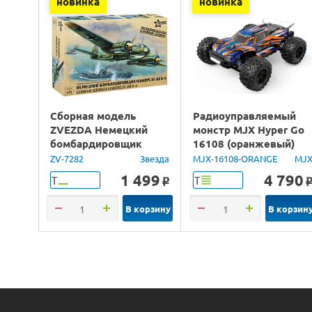
новинка
новинка
Сборная модель
Радиоуправляемый
ZVEZDA Немецкий
монстр MJX Hyper Go
бомбардировщик
16108 (оранжевый)
Юнкерс Ju-88, 1/72
4WD 2.4G LED 1/16
ZV-7282
Звезда
MJX-16108-ORANGE
MJ
RTR
1 499
4 790
Т
Т
o
В корзину
В корзин