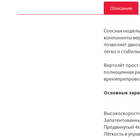
Описание
Соосная модель
компоненты верт
позволяет двига
легко и стабиль
Вертолёт прост 
полноценная ра
времяпрепрово
Основные харак
Высокоскоростн
Запатентованны
Продвинутый 4х
Лёгкость в упра