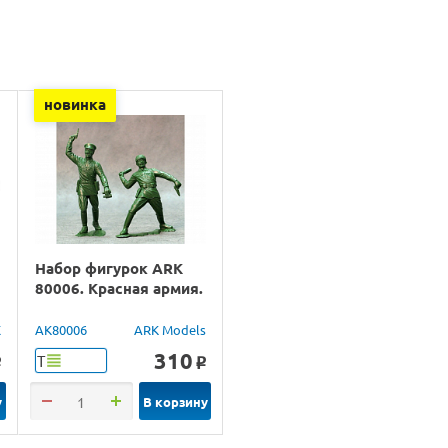
новинка
Набор фигурок ARK
80006. Красная армия.
X
AK80006
ARK Models
310
Т
o
o
у
В корзину