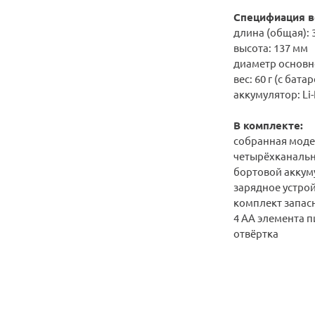
Специфиация в
длина (общая): 
высота: 137 мм
диаметр основн
вес: 60 г (с бата
аккумулятор: Li-
В комплекте:
собранная модел
четырёхканальн
бортовой аккум
зарядное устро
комплект запас
4 АА элемента 
отвёртка