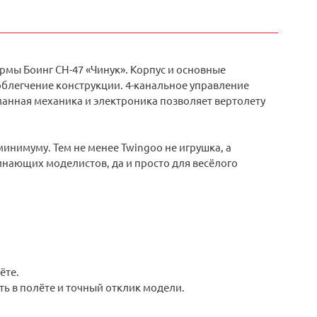
мы Боинг CH-47 «Чинук». Корпус и основные
облегчение конструкции. 4-канальное управление
манная механика и электроника позволяет вертолету
инимуму. Тем не менее Twingoo не игрушка, а
нающих моделистов, да и просто для весёлого
ёте.
ь в полёте и точный отклик модели.