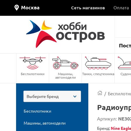
Москва
Сеть магазинов
Оплата
Пос
Беспилотники
Машины,
Танки, спецтехника
Судом
автомодели
/
Беспилотн
Выберите бренд
Радиоупр
Беспилотники
Артикул:
NE30
Машины, автомодели
Бренд:
Nine Eagl