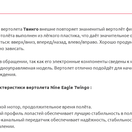
 вертолета
Твинго
внешне повторяет знаменитый вертолёт фир
олёта выполнен из лёгкого пластика, что даёт значительное 
ться: вверх/вниз, вперед/назад, влево/вправо. Хорошо проду
но зависать.
в обращении, так как его электронные компоненты сведены к м
диоуправляемая модель. Вертолет отлично подойдёт для начи
ждения.
теристики вертолета Nine Eagle Twingo :
ой мотор, продолжительное время полёта.
й профиль лопастей обеспечивает лучшую стабильность в пол
-канальный передатчик обеспечивает надёжность, стабильност
влении.