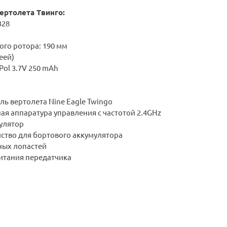
ертолета Твинго:
328
ого ротора: 190 мм
реей)
Pol 3.7V 250 mAh
ь вертолета Nine Eagle Twingo
ая аппаратура управления с частотой 2.4GHz
улятор
йство для бортового аккумулятора
ных лопастей
питания передатчика