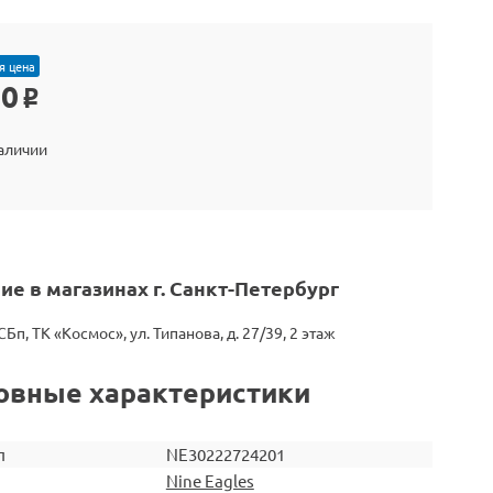
я цена
90
o
наличии
ие в магазинах г. Санкт-Петербург
СБп, ТК «Космос», ул. Типанова, д. 27/39, 2 этаж
овные характеристики
л
NE30222724201
Nine Eagles