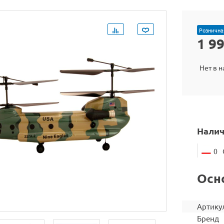
Рознична
1 9
Нет в 
Налич
0
Осн
Артику
Бренд