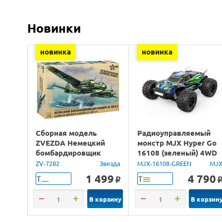
Новинки
новинка
новинка
Сборная модель
Радиоуправляемый
ZVEZDA Немецкий
монстр MJX Hyper Go
бомбардировщик
16108 (зеленый) 4WD
Юнкерс Ju-88, 1/72
2.4G LED 1/16 RTR
ZV-7282
Звезда
MJX-16108-GREEN
MJ
1 499
4 790
Т
Т
o
В корзину
В корзин