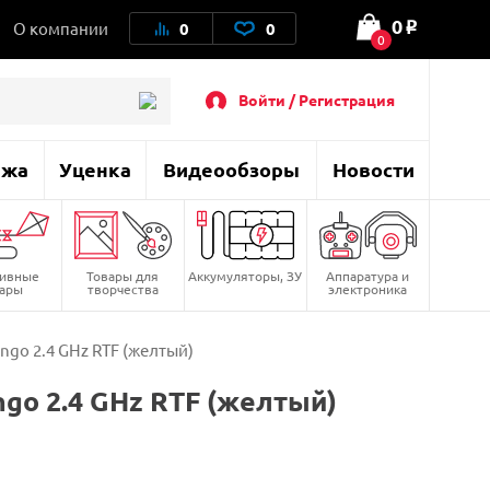
0
О компании
0
0
o
0
Войти / Регистрация
ажа
Уценка
Видеообзоры
Новости
тивные
Товары для
Аккумуляторы, ЗУ
Аппаратура и
вары
творчества
электроника
ngo 2.4 GHz RTF (желтый)
go 2.4 GHz RTF (желтый)