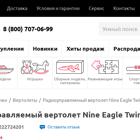
Доставка
Условия и гарантии
Сервис
Контакты
8 (800) 707-06-99
тупления
Новинки
Хиты продаж
Распрод
одели
Игрушки
Сборные модели,
Развивающие игры
Спор
материалы
то
ики
/
Вертолеты
/
Радиоуправляемый вертолет Nine Eagle Twi
авляемый вертолет Nine Eagle Twin
222724201
Оставить отзыв
es