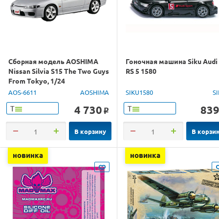
Сборная модель AOSHIMA
Гоночная машина Siku Audi
Nissan Silvia S15 The Two Guys
RS 5 1580
From Tokyo, 1/24
AOS-6611
AOSHIMA
SIKU1580
S
4 730
83
Т
Т
o
В корзину
В корзи
новинка
новинка