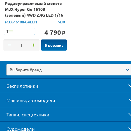
Радиоуправляемый монстр
MJX Hyper Go 16108
(зеленый) 4WD 2.4G LED 1/16
RTR
MJX-16108-GREEN
MJX
4 790
Т
o
В корзину
Выберите бренд
Беспилотники
Машины, автомодели
Танки, спецтехника
Судомодели