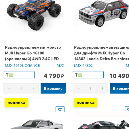
Радиоуправляемый монстр
Радиоуправляемая машин
MJX Hyper Go 16108
для дрифта MJX Hyper Go
(оранжевый) 4WD 2.4G LED
14302 Lancia Delta Brushles
1/16 RTR
4WD 2.4G LED 1/14 RTR
MJX-16108-ORANGE
MJX
MJX-14302
M
4 790
10 49
Т
Т
o
В корзину
В корзи
новинка
новинка