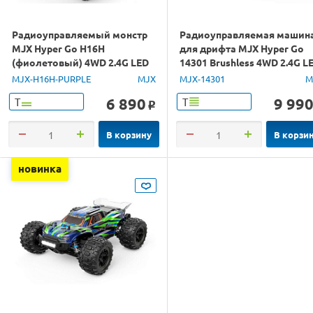
Радиоуправляемый монстр
Радиоуправляемая машин
MJX Hyper Go H16H
для дрифта MJX Hyper Go
(фиолетовый) 4WD 2.4G LED
14301 Brushless 4WD 2.4G L
GPS 1/16 RTR
1/14 RTR
MJX-H16H-PURPLE
MJX
MJX-14301
M
6 890
9 99
Т
Т
o
В корзину
В корзи
новинка