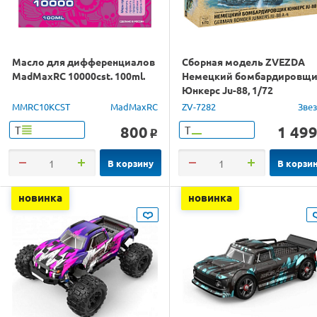
Масло для дифференциалов
Сборная модель ZVEZDA
MadMaxRC 10000cst. 100ml.
Немецкий бомбардировщ
Юнкерс Ju-88, 1/72
MMRC10KCST
MadMaxRC
ZV-7282
Зве
800
1 49
Т
Т
o
В корзину
В корзи
новинка
новинка