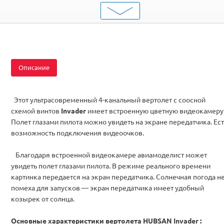
Серия
Двухроторные
Комплектация
RTF
Описание
Этот ультрасовременный 4-канальный вертолет с соосной
схемой винтов
Invader
имеет встроенную цветную видеокамеру
Полет глазами пилота можно увидеть на экране передатчика. Ес
возможность подключения видеоочков.
Благодаря встроенной видеокамере авиамоделист может
увидеть полет глазами пилота. В режиме реального времени
картинка передается на экран передатчика. Солнечная погода н
помеха для запусков — экран передатчика имеет удобный
козырек от солнца.
Основные характеристики вертолета HUBSAN
Invader
: