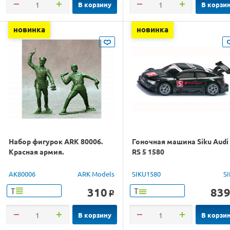
В корзину
В корзи
новинка
новинка
Набор фигурок ARK 80006.
Гоночная машина Siku Audi
Красная армия.
RS 5 1580
AK80006
ARK Models
SIKU1580
S
310
83
Т
Т
o
В корзину
В корзи