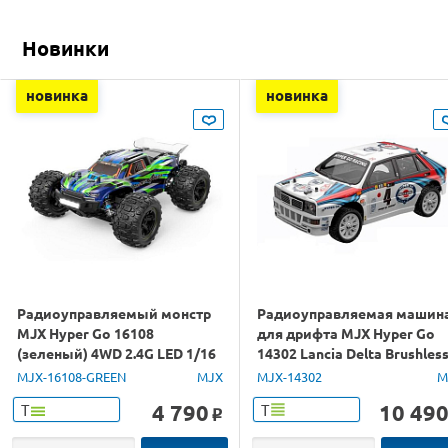
Новинки
новинка
новинка
Радиоуправляемый монстр
Радиоуправляемая машин
MJX Hyper Go 16108
для дрифта MJX Hyper Go
(зеленый) 4WD 2.4G LED 1/16
14302 Lancia Delta Brushles
RTR
4WD 2.4G LED 1/14 RTR
MJX-16108-GREEN
MJX
MJX-14302
M
4 790
10 49
Т
Т
o