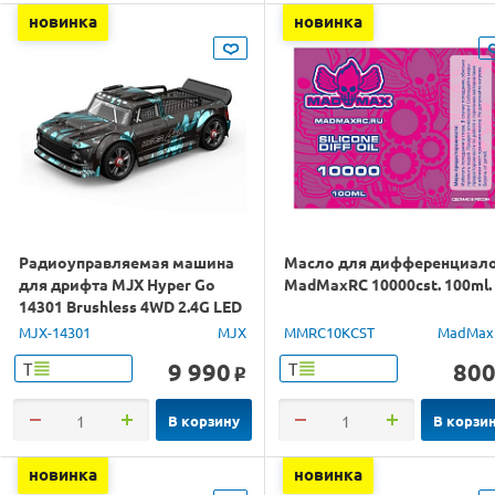
новинка
новинка
Радиоуправляемая машина
Масло для дифференциал
для дрифта MJX Hyper Go
MadMaxRC 10000cst. 100ml.
14301 Brushless 4WD 2.4G LED
1/14 RTR
MJX-14301
MJX
MMRC10KCST
MadMax
9 990
80
Т
Т
o
В корзину
В корзи
новинка
новинка