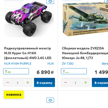
Радиоуправляемый монстр
Сборная модель ZVEZDA
MJX Hyper Go H16H
Немецкий бомбардировщ
(фиолетовый) 4WD 2.4G LED
Юнкерс Ju-88, 1/72
GPS 1/16 RTR
MJX-H16H-PURPLE
MJX
ZV-7282
Зве
6 890
1 49
Т
Т
o
В корзину
В корзи
новинка