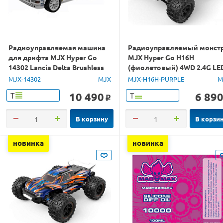
Радиоуправляемая машина
Радиоуправляемый монст
для дрифта MJX Hyper Go
MJX Hyper Go H16H
14302 Lancia Delta Brushless
(фиолетовый) 4WD 2.4G LE
4WD 2.4G LED 1/14 RTR
GPS 1/16 RTR
MJX-14302
MJX
MJX-H16H-PURPLE
M
10 490
6 89
Т
Т
o
В корзину
В корзи
новинка
новинка