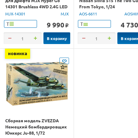
для дрифта MJX Hyper Go
Nissan Silvia S15 The Two G
14301 Brushless 4WD 2.4G LED
From Tokyo, 1/24
1/14 RTR
MJX-14301
MJX
AOS-6611
AOSHI
9 990
4 73
Т
Т
o
В корзину
В корзи
новинка
Сборная модель ZVEZDA
Немецкий бомбардировщик
Юнкерс Ju-88, 1/72