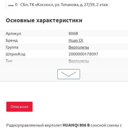
0
СБп, ТК «Космос», ул. Типанова, д. 27/39, 2 этаж
Основные характеристики
Артикул
806B
Бренд
Huan Qi
Группа
Вертолеты
ШтрихКод
2000000178097
Тип
Вертолеты
Вид
Для начинающих
Серия
Двухроторные
Комплектация
RTF
Описание
Радиоуправляемый вертолет
HUANQI 806 B
соосной схемы с