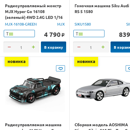
Радиоуправляемый монстр
Гоночная машина Siku Audi
MJX Hyper Go 16108
RS 5 1580
(зеленый) 4WD 2.4G LED 1/16
RTR
MJX-16108-GREEN
MJX
SIKU1580
S
4 790
83
Т
Т
o
В корзину
В корзи
новинка
новинка
Радиоуправляемая машина
Сборная модель AOSHIMA