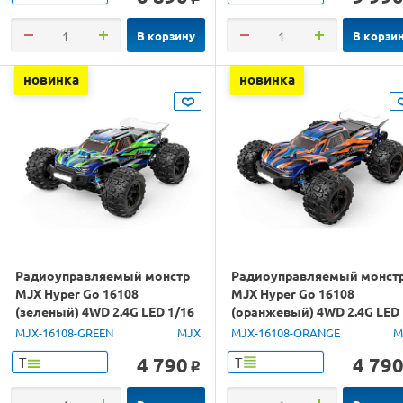
В корзину
В корзи
новинка
новинка
Радиоуправляемый монстр
Радиоуправляемый монст
MJX Hyper Go 16108
MJX Hyper Go 16108
(зеленый) 4WD 2.4G LED 1/16
(оранжевый) 4WD 2.4G LED
RTR
1/16 RTR
MJX-16108-GREEN
MJX
MJX-16108-ORANGE
M
4 790
4 79
Т
Т
o