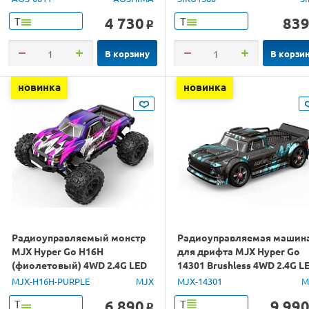
4 730
83
Т
Т
o
В корзину
В корзи
новинка
новинка
Радиоуправляемый монстр
Радиоуправляемая машин
MJX Hyper Go H16H
для дрифта MJX Hyper Go
(фиолетовый) 4WD 2.4G LED
14301 Brushless 4WD 2.4G L
GPS 1/16 RTR
1/14 RTR
MJX-H16H-PURPLE
MJX
MJX-14301
M
6 890
9 99
Т
Т
o