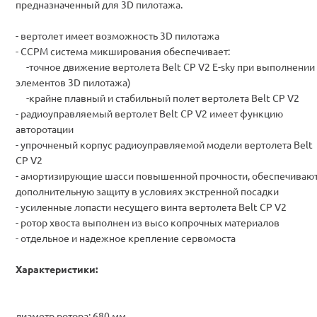
предназначенный для 3D пилотажа.
- вертолет имеет возможность 3D пилотажа
- CCPM система микширования обеспечивает:
-точное движение вертолета Belt CP V2 E-sky при выполнении
элементов 3D пилотажа)
-крайне плавный и стабильный полет вертолета Belt CP V2
- радиоуправляемый вертолет Belt CP V2 имеет функцию
авторотации
- упрочненый корпус радиоуправляемой модели вертолета Belt
CP V2
- амортизирующие шасси повышенной прочности, обеспечиваю
дополнительную защиту в условиях экстренной посадки
- усиленные лопасти несущего винта вертолета Belt CP V2
- ротор хвоста выполнен из высо копрочных материалов
- отдельное и надежное крепление сервомоста
Характеристики:
диаметр ротора: 680 мм