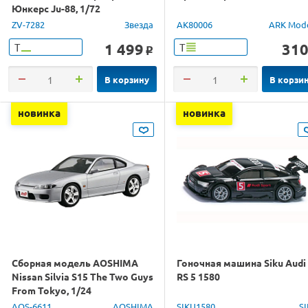
Юнкерс Ju-88, 1/72
ZV-7282
Звезда
AK80006
ARK Mod
1 499
31
Т
Т
o
В корзину
В корзи
новинка
новинка
Сборная модель AOSHIMA
Гоночная машина Siku Audi
Nissan Silvia S15 The Two Guys
RS 5 1580
From Tokyo, 1/24
AOS-6611
AOSHIMA
SIKU1580
S