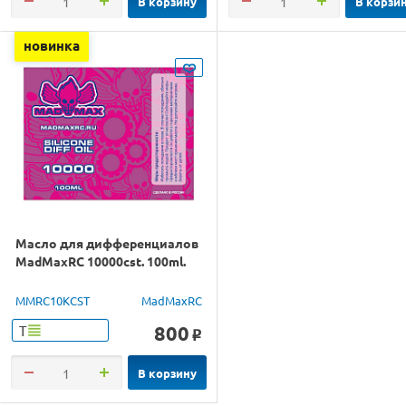
В корзину
В корзи
новинка
Масло для дифференциалов
MadMaxRC 10000cst. 100ml.
MMRC10KCST
MadMaxRC
800
Т
o
В корзину