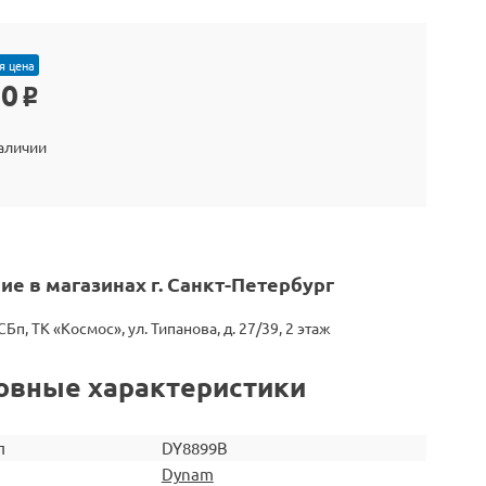
я цена
90
o
наличии
ие в магазинах г. Санкт-Петербург
СБп, ТК «Космос», ул. Типанова, д. 27/39, 2 этаж
овные характеристики
л
DY8899B
Dynam