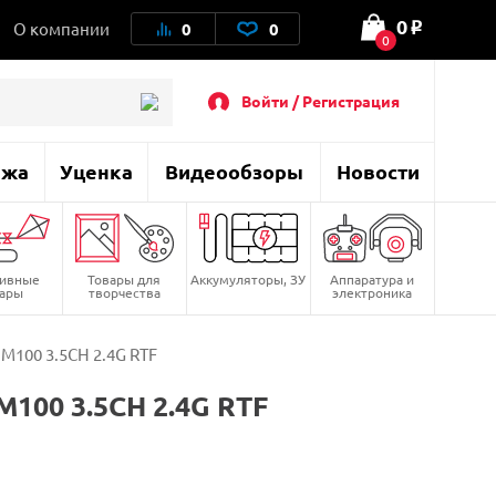
0
О компании
0
0
o
0
Войти / Регистрация
ажа
Уценка
Видеообзоры
Новости
тивные
Товары для
Аккумуляторы, ЗУ
Аппаратура и
вары
творчества
электроника
M100 3.5CH 2.4G RTF
100 3.5CH 2.4G RTF