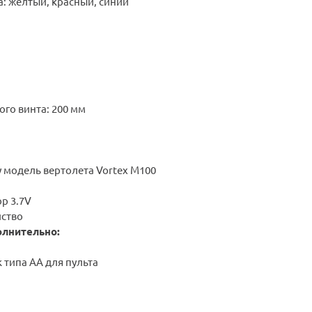
: желтый, красный, синий
го винта: 200 мм
у модель вертолета Vortex M100
ор 3.7V
йство
олнительно:
 типа AA для пульта