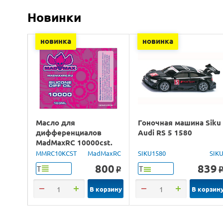
Новинки
новинка
новинка
Масло для
Гоночная машина Siku
дифференциалов
Audi RS 5 1580
MadMaxRC 10000cst.
100ml.
MMRC10KCST
MadMaxRC
SIKU1580
SIK
800
839
Т
Т
o
В корзину
В корзин