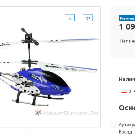
Рознична
1 0
Нет в 
Налич
0
Осн
Артику
Бренд