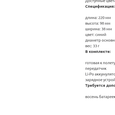
Доступные цвета
Спецификация:
длина: 220 мм
высота: 98 мм
ширина: 38 мм
цвет: синий
диаметр основно
вес: 33 г
В комплекте:
готовая к полет
передатчик
Li-Po аккумулят
зарядное устро
Требуется доп
восемь батареек