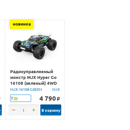
новинка
Радиоуправляемый
монстр MJX Hyper Go
16108 (зеленый) 4WD
2.4G LED 1/16 RTR
U
MJX-16108-GREEN
MJX
4 790
Т
o
o
у
В корзину