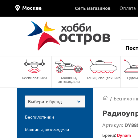
Москва
Сеть магазинов
Оплата
Пос
Беспилотники
Машины,
Танки, спецтехника
Судом
автомодели
/
Беспилотн
Выберите бренд
Радиоупр
Беспилотники
Артикул:
DY88
Машины, автомодели
Бренд:
Dynam