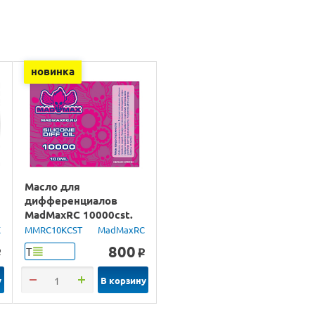
новинка
Масло для
дифференциалов
MadMaxRC 10000cst.
100ml.
X
MMRC10KCST
MadMaxRC
800
Т
o
o
у
В корзину