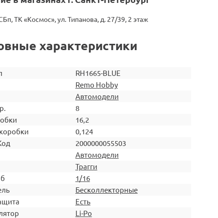
СБп, ТК «Космос», ул. Типанова, д. 27/39, 2 этаж
овные характеристики
л
RH1665-BLUE
Remo Hobby
Автомодели
р.
8
робки
16,2
коробки
0,124
Код
2000000055503
Автомодели
Трагги
аб
1/16
ель
Бесколлекторные
ащита
Есть
лятор
Li-Po