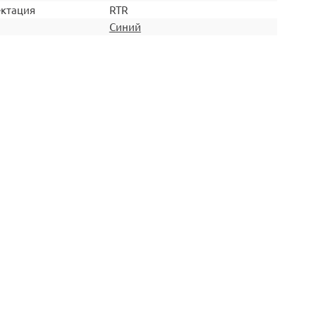
ктация
RTR
Синий