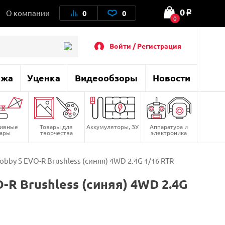
0
О компании
0
0
o
0
Войти / Регистрация
ажа
Уценка
Видеообзоры
Новости
тивные
Товары для
Аккумуляторы, ЗУ
Аппаратура и
вары
творчества
электроника
by S EVO-R Brushless (синяя) 4WD 2.4G 1/16 RTR
R Brushless (синяя) 4WD 2.4G