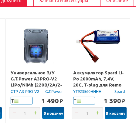
 докупить
Запчасти и аксессуары
Описание
Универсальное З/У
Аккумулятор Spard Li-
G.T.Power A3PRO-V2
Po 2000mAh, 7,4V,
LiPo/NiMh (220В/2A/2-
20C, T‐plug для Remo
3S) Tamiya/Mini Tamiya
Hobby 1/16, Himoto
y
GTP-A3-PRO-V2
G.T.Power
YT923560HHHH
Spard
1/18
1 490
1 390
Т
Т
o
o
o
у
В корзину
В корзину