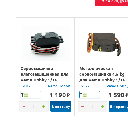
Рекомендуем
Сервомашинка
Металлическая
влагозащищенная для
сервомашинка 4,5 kg.
Remo Hobby 1/16
для Remo Hobby 1/16
(25G)
E9812
Remo Hobby
E9822
Remo Hobb
1 190
1 590
Т
Т
o
В корзину
В корзин