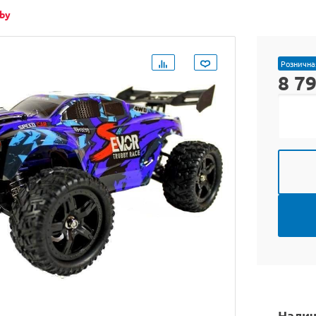
by
Рознична
8 7
Налич