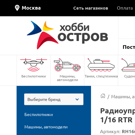
Москва
Сеть магазинов
Оплата
Пос
Беспилотники
Машины,
Танки, спецтехника
Судом
автомодели
/
Машины, а
Выберите бренд
Радиоупр
Беспилотники
1/16 RTR
Машины, автомодели
Артикул:
RH16