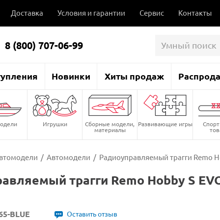
Доставка
Условия и гарантии
Сервис
Контакты
8 (800) 707-06-99
тупления
Новинки
Хиты продаж
Распрод
одели
Игрушки
Сборные модели,
Развивающие игры
Спор
материалы
то
втомодели
/
Автомодели
/
Радиоуправляемый трагги Remo Hob
авляемый трагги Remo Hobby S EVO-
65-BLUE
Оставить отзыв