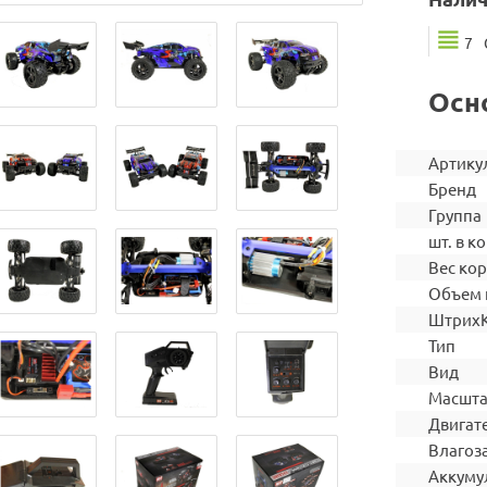
7
Осн
Артику
Бренд
Группа
шт. в ко
Вес ко
Объем 
Штрих
Тип
Вид
Масшт
Двигат
Влагоз
Аккуму