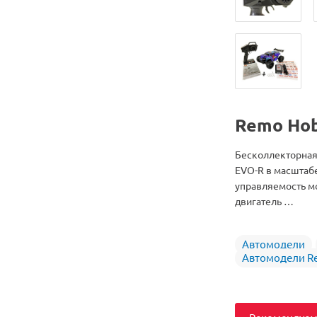
Remo Ho
Бесколлекторная
EVO-R в масштаб
управляемость м
двигатель …
Автомодели
Автомодели R