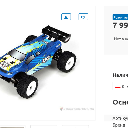
Рознична
7 9
Нет в 
Налич
0
Осн
Артику
Бренд