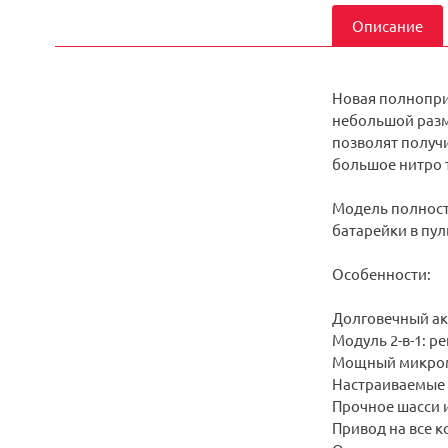
Описание
Новая полноприв
небольшой разм
позволят получи
большое нитро тр
Модель полность
батарейки в пул
Особенности:
Долговечный ак
Модуль 2-в-1: р
Мощный микро
Настраиваемые 
Прочное шасси 
Привод на все к