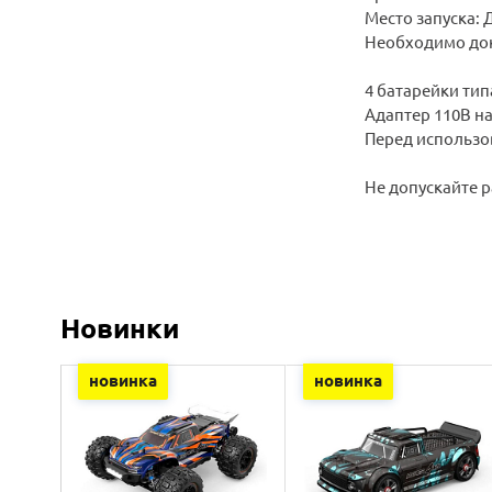
Место запуска:
Необходимо док
4 батарейки тип
Адаптер 110В на
Перед использо
Не допускайте р
Новинки
новинка
новинка