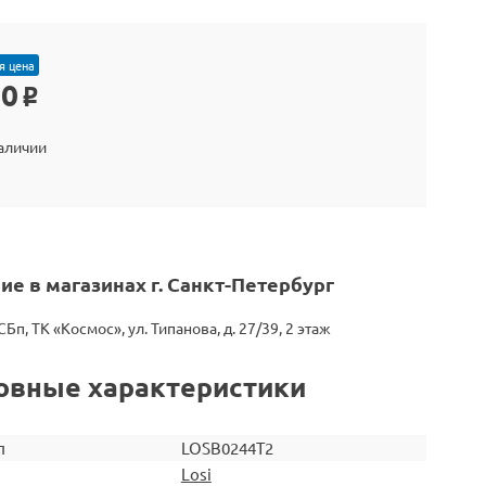
я цена
90
o
наличии
ие в магазинах г. Санкт-Петербург
СБп, ТК «Космос», ул. Типанова, д. 27/39, 2 этаж
овные характеристики
л
LOSB0244T2
Losi