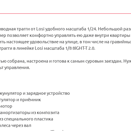
одная трагги от Losi удобного масштаба 1/24. Небольшой разм
ер позволяет комфортно управлять ею даже внутри квартиры 
ть настоящее удовольствие на улице, в том числе на гравийны
агги в линейке Losi масштаба 1/8 8IGHT-T 2.0.
ю собрана, настроена и готова к самым суровым заездам. Нуж
ьт управления.
кумулятор и зарядное устройство
егулятор и приёмник
мотор
амортизаторы из композита
из специального пластика
олеса через вал