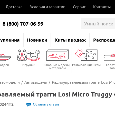
Доставка
Условия и гарантии
Сервис
Контакты
8 (800) 707-06-99
тупления
Новинки
Хиты продаж
Распрод
одели
Игрушки
Сборные модели,
Развивающие игры
Спор
материалы
то
втомодели
/
Автомодели
/
Радиоуправляемый трагги Losi Micr
авляемый трагги Losi Micro Truggy 
0244T2
Оставить отзыв