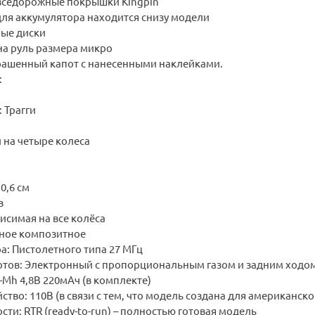
вседорожные покрышки Kingpin
для аккумулятора находится снизу модели
ые диски
а руль размера микро
ашенный капот с нанесенными наклейками.
:
 Трагги
 на четыре колеса
0,6 см
в
исимая на все колёса
ное композитное
а: Пистолетного типа 27 МГц
отов: Электронный с пропорциональным газом и задним ходо
-Mh 4,8В 220мАч (в комплекте)
ство: 110В (в связи с тем, что модель создана для американско
сти: RTR (ready-to-run) – полностью готовая модель