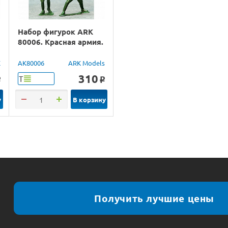
Набор фигурок ARK
80006. Красная армия.
X
AK80006
ARK Models
310
Т
o
o
у
В корзину
Получить лучшие цены