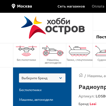
Москва
Сеть магазинов
Оплата
Пос
Беспилотники
Машины,
Танки, спецтехника
Судом
автомодели
/
Машины, а
Выберите бренд
Радиоупр
Беспилотники
Артикул:
LOSB
Машины, автомодели
Бренд:
Losi