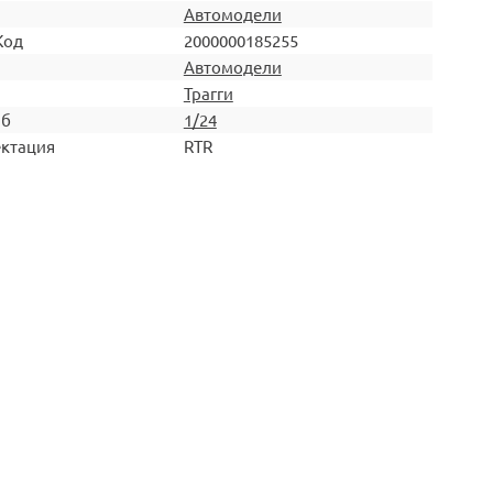
Автомодели
Код
2000000185255
Автомодели
Трагги
аб
1/24
ктация
RTR