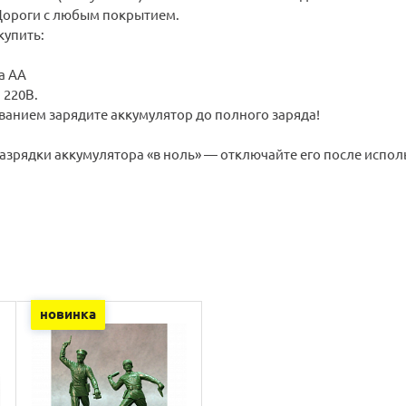
 Дороги с любым покрытием.
упить:
а АА
 220В.
ванием зарядите аккумулятор до полного заряда!
азрядки аккумулятора «в ноль» — отключайте его после испол
новинка