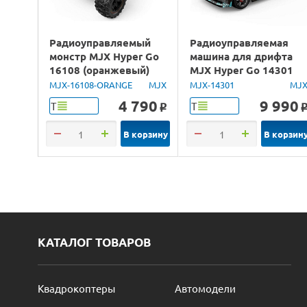
Радиоуправляемый
Радиоуправляемая
монстр MJX Hyper Go
машина для дрифта
16108 (оранжевый)
MJX Hyper Go 14301
4WD 2.4G LED 1/16
Brushless 4WD 2.4G
MJX-16108-ORANGE
MJX
MJX-14301
MJ
RTR
LED 1/14 RTR
4 790
9 990
Т
Т
o
В корзину
В корзин
КАТАЛОГ ТОВАРОВ
Квадрокоптеры
Автомодели