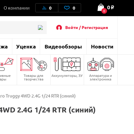
0
О компании
0
0
o
0
Войти / Регистрация
ажа
Уценка
Видеообзоры
Новости
тивные
Товары для
Аккумуляторы, ЗУ
Аппаратура и
вары
творчества
электроника
o Truggy 4WD 2.4G 1/24 RTR (синий)
4WD 2.4G 1/24 RTR (синий)