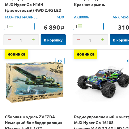
MJX Hyper Go H16H
Красная армия.
(фиолетовый) 4WD 2.4G LED
GPS 1/16 RTR
MJX-H16H-PURPLE
MJX
AK80006
ARK Mod
6 890
31
Т
Т
o
В корзину
В корзи
новинка
новинка
Сборная модель ZVEZDA
Радиоуправляемый монст
Немецкий бомбардировщик
MJX Hyper Go 16108
Юнкерс Ju-88, 1/72
(зеленый) 4WD 2.4G LED 1/