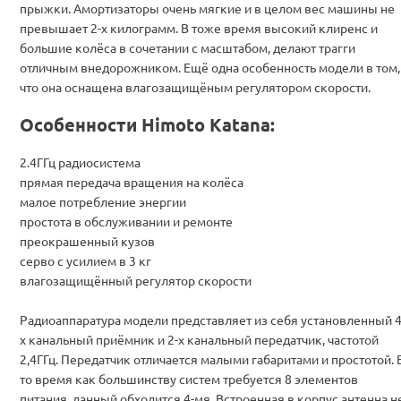
прыжки. Амортизаторы очень мягкие и в целом вес машины не
превышает 2-х килограмм. В тоже время высокий клиренс и
большие колёса в сочетании с масштабом, делают трагги
отличным внедорожником. Ещё одна особенность модели в том,
что она оснащена влагозащищёным регулятором скорости.
Особенности Himoto Katana:
2.4ГГц радиосистема
прямая передача вращения на колёса
малое потребление энергии
простота в обслуживании и ремонте
преокрашенный кузов
серво с усилием в 3 кг
влагозащищённый регулятор скорости
Радиоаппаратура модели представляет из себя установленный 4
х канальный приёмник и 2-х канальный передатчик, частотой
2,4ГГц. Передатчик отличается малыми габаритами и простотой. 
то время как большинству систем требуется 8 элементов
питания, данный обходится 4-мя. Встроенная в корпус антенна н