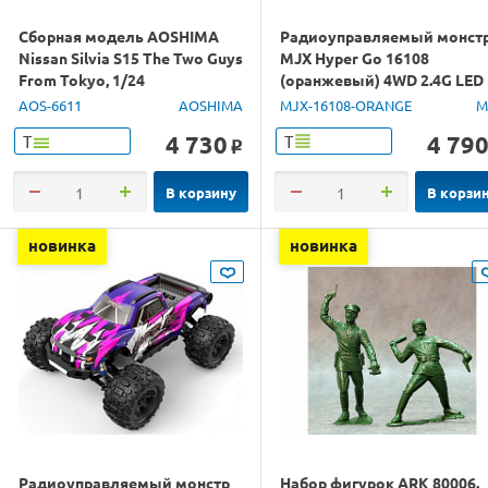
Сборная модель AOSHIMA
Радиоуправляемый монст
Nissan Silvia S15 The Two Guys
MJX Hyper Go 16108
From Tokyo, 1/24
(оранжевый) 4WD 2.4G LED
1/16 RTR
AOS-6611
AOSHIMA
MJX-16108-ORANGE
M
4 730
4 79
Т
Т
o
В корзину
В корзи
новинка
новинка
Радиоуправляемый монстр
Набор фигурок ARK 80006.