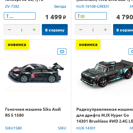
RTR
ZV-7282
Звезда
MJX-16108-GREEN
M
1 499
4 79
Т
Т
o
В корзину
В корзи
новинка
новинка
Гоночная машина Siku Audi
Радиоуправляемая машин
RS 5 1580
для дрифта MJX Hyper Go
14301 Brushless 4WD 2.4G L
1/14 RTR
SIKU1580
SIKU
MJX-14301
M