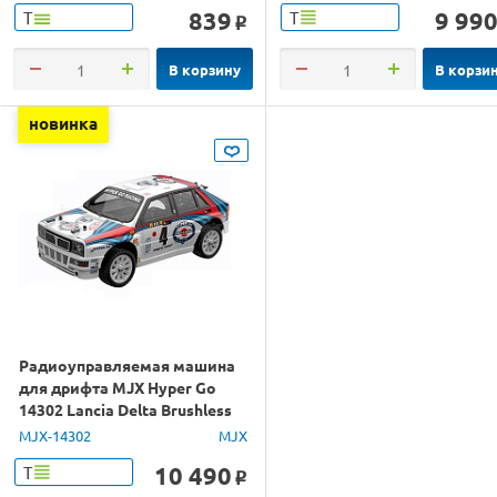
839
9 99
Т
Т
o
В корзину
В корзи
новинка
Радиоуправляемая машина
для дрифта MJX Hyper Go
14302 Lancia Delta Brushless
4WD 2.4G LED 1/14 RTR
MJX-14302
MJX
10 490
Т
o