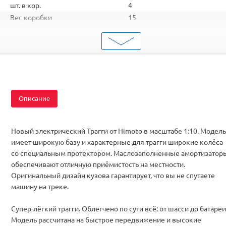
шт. в кор.
4
Вес коробки
15
Объем коробки
0,2
ШтрихКод
2000000002132
Тип
Автомодели
Вид
Трагги
Масштаб
1/10
Двигатель
Коллекторные
Описание
Влагозащита
Есть
Аккумулятор
Ni-Mh
Комплектация
RTR
Новый электрический Трагги от Himoto в масштабе 1:10. Модель
имеет широкую базу и характерные для трагги широкие колёса
со специальным протектором. Маслозаполненные амортизатор
обеспечивают отличную приёмистость на местности.
Оригинальный дизайн кузова гарантирует, что вы не спутаете
машину на треке.
Супер-лёгкий трагги. Облегчено по сути всё: от шасси до батареи
Модель рассчитана на быстрое передвижение и высокие