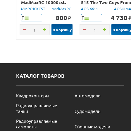
MadMaxRC 10000cst.
S15 The Two Guys Fro
100ml.
Tokyo, 1/24
MMRC10KCST
MadMaxRC
AOS-6611
AOSHIM
800
4 730
Т
Т
o
В корзину
В корзин
КАТАЛОГ ТОВАРОВ
Квадрокоптеры
Автомодели
Радиоуправляемые
танки
Судомодели
Радиоуправляемые
самолеты
Сборные модели