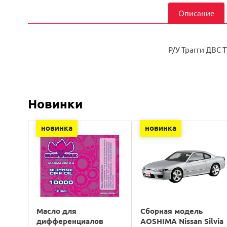
Описание
Р/У Трагги ДВС T
Новинки
новинка
новинка
Масло для
Сборная модель
дифференциалов
AOSHIMA Nissan Silvia