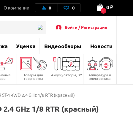
0
О компании
0
0
o
0
Войти / Регистрация
ажа
Уценка
Видеообзоры
Новости
тивные
Товары для
Аккумуляторы, ЗУ
Аппаратура и
вары
творчества
электроника
ST-1 4WD 2.4 GHz 1/8 RTR (красный)
2.4 GHz 1/8 RTR (красный)