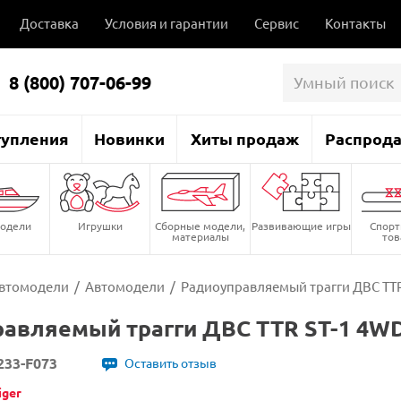
Доставка
Условия и гарантии
Сервис
Контакты
8 (800) 707-06-99
тупления
Новинки
Хиты продаж
Распрод
одели
Игрушки
Сборные модели,
Развивающие игры
Спор
материалы
то
втомодели
/
Автомодели
/
Радиоуправляемый трагги ДВС TTR 
авляемый трагги ДВС TTR ST-1 4WD 
233-F073
Оставить отзыв
iger