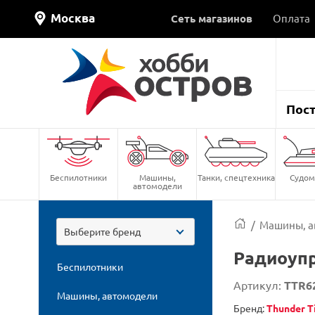
Москва
Сеть магазинов
Оплата
Пос
Беспилотники
Машины,
Танки, спецтехника
Судом
автомодели
/
Машины, а
Выберите бренд
Радиоупр
Беспилотники
Артикул:
TTR6
Машины, автомодели
Бренд:
Thunder T