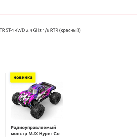
TR ST-1 4WD 2.4 GHz 1/8 RTR (красный)
новинка
Радиоуправляемый
монстр MJX Hyper Go