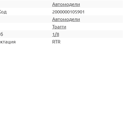
Автомодели
Код
2000000105901
Автомодели
Трагги
аб
1/8
ктация
RTR