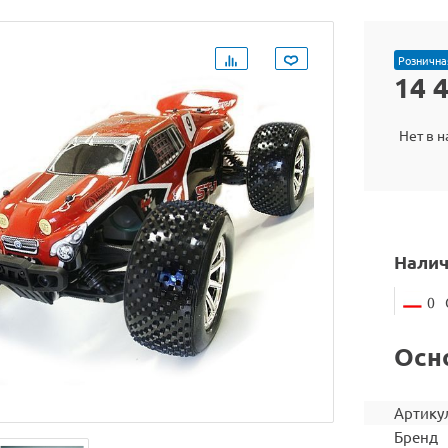
Рознична
14 
Нет в 
Налич
0
Осн
Артику
Бренд