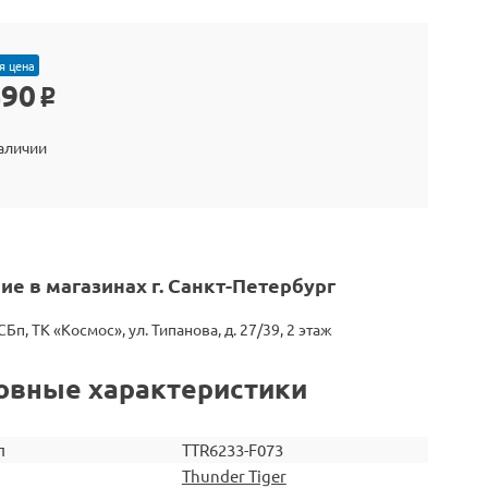
я цена
490
o
наличии
ие в магазинах г. Санкт-Петербург
СБп, ТК «Космос», ул. Типанова, д. 27/39, 2 этаж
овные характеристики
л
TTR6233-F073
Thunder Tiger