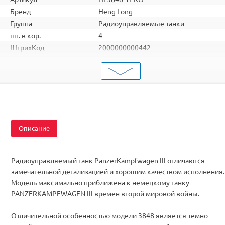
Бренд
Heng Long
Группа
Радиоуправляемые танки
шт. в кор.
4
ШтрихКод
2000000000442
Тип
Радиоуправляемые танки
Масштаб
1/16
Аккумулятор
Li-Ion
Комплектация
RTR
Описание
Радиоуправляемый танк PanzerKampfwagen III отличаются
замечательной детализацией и хорошим качеством исполнения.
Модель максимально приближена к немецкому танку
PANZERKAMPFWAGEN III времен второй мировой войны.
Отличительной особенностью модели 3848 является темно-