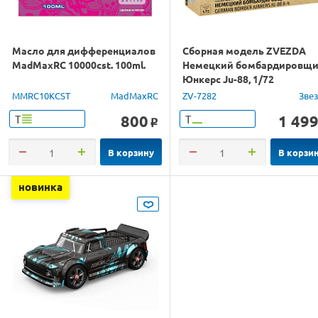
Масло для дифференциалов
Сборная модель ZVEZDA
MadMaxRC 10000cst. 100ml.
Немецкий бомбардировщ
Юнкерс Ju-88, 1/72
MMRC10KCST
MadMaxRC
ZV-7282
Зве
800
1 49
Т
Т
o
В корзину
В корзи
новинка