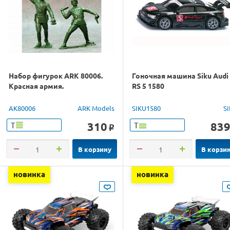
Набор фигурок ARK 80006.
Гоночная машина Siku Audi
Красная армия.
RS 5 1580
AK80006
ARK Models
SIKU1580
S
310
83
Т
Т
o
В корзину
В корзи
новинка
новинка