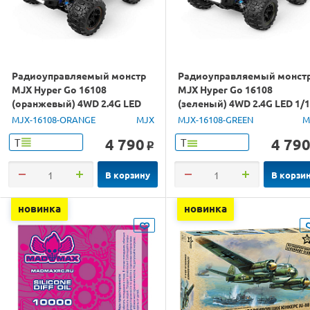
Радиоуправляемый монстр
Радиоуправляемый монст
MJX Hyper Go 16108
MJX Hyper Go 16108
(оранжевый) 4WD 2.4G LED
(зеленый) 4WD 2.4G LED 1/
1/16 RTR
RTR
MJX-16108-ORANGE
MJX
MJX-16108-GREEN
M
4 790
4 79
Т
Т
o
В корзину
В корзи
новинка
новинка