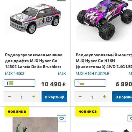
Радиоуправляемая машина
Радиоуправляемый монст
для дрифта MJX Hyper Go
MJX Hyper Go H16H
14302 Lancia Delta Brushless
(фиолетовый) 4WD 2.4G LE
4WD 2.4G LED 1/14 RTR
GPS 1/16 RTR
MJX-14302
MJX
MJX-H16H-PURPLE
M
10 490
6 89
Т
Т
o
В корзину
В корзи
новинка
новинка