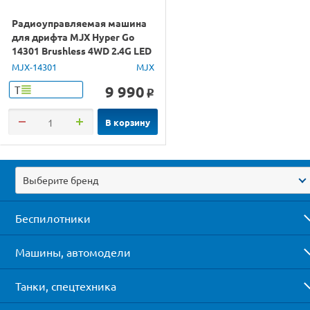
Радиоуправляемая машина
для дрифта MJX Hyper Go
14301 Brushless 4WD 2.4G LED
1/14 RTR
MJX-14301
MJX
9 990
Т
o
В корзину
Выберите бренд
Беспилотники
Машины, автомодели
Танки, спецтехника