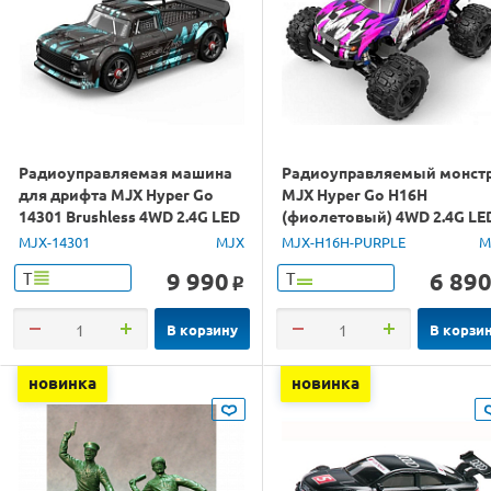
Радиоуправляемая машина
Радиоуправляемый монст
для дрифта MJX Hyper Go
MJX Hyper Go H16H
14301 Brushless 4WD 2.4G LED
(фиолетовый) 4WD 2.4G LE
1/14 RTR
GPS 1/16 RTR
MJX-14301
MJX
MJX-H16H-PURPLE
M
9 990
6 89
Т
Т
o
В корзину
В корзи
новинка
новинка