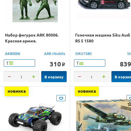
Набор фигурок ARK 80006.
Гоночная машина Siku Audi
Красная армия.
RS 5 1580
AK80006
ARK Models
SIKU1580
S
310
83
Т
Т
o
В корзину
В корзи
новинка
новинка