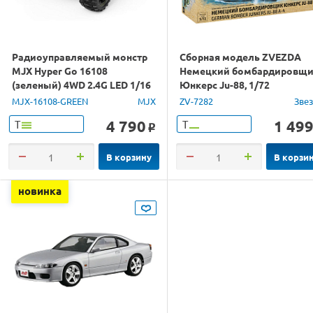
Радиоуправляемый монстр
Сборная модель ZVEZDA
MJX Hyper Go 16108
Немецкий бомбардировщ
(зеленый) 4WD 2.4G LED 1/16
Юнкерс Ju-88, 1/72
RTR
MJX-16108-GREEN
MJX
ZV-7282
Зве
4 790
1 49
Т
Т
o
В корзину
В корзи
новинка