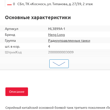
0
СБп, ТК «Космос», ул. Типанова, д. 27/39, 2 этаж
Основные характеристики
Артикул
HL3899A-1
Бренд
Heng Long
Группа
Радиоуправляемые танки
шт. в кор.
4
ШтрихКод
2000000003009
Тип
Радиоуправляемые танки
Масштаб
1/16
Аккумулятор
Li-Ion
Комплектация
RTR
Описание
Серийный китайский основной боевой танк третьего поколения «Т