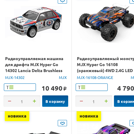
Радиоуправляемая машина
Радиоуправляемый монст
для дрифта MJX Hyper Go
MJX Hyper Go 16108
14302 Lancia Delta Brushless
(оранжевый) 4WD 2.4G LED
4WD 2.4G LED 1/14 RTR
1/16 RTR
MJX-14302
MJX
MJX-16108-ORANGE
M
10 490
4 79
Т
Т
o
В корзину
В корзи
новинка
новинка