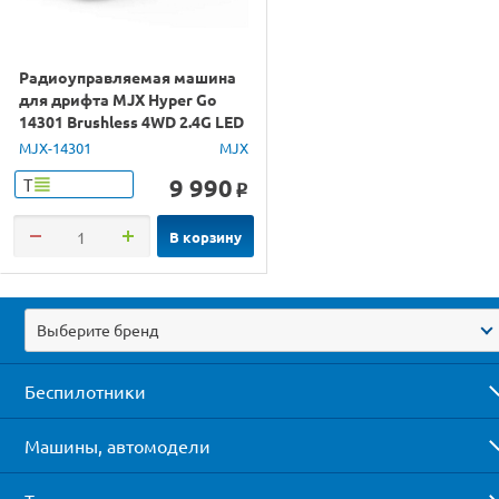
Радиоуправляемая машина
для дрифта MJX Hyper Go
14301 Brushless 4WD 2.4G LED
1/14 RTR
MJX-14301
MJX
9 990
Т
o
В корзину
Выберите бренд
Беспилотники
Машины, автомодели