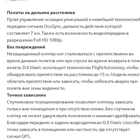
Полеты на дальние расстояния
Пульт управления оснащен уникальной и новейшей технологие
передачи сигнала OcuSync, дальность действия которой
составляет 7 км. Также есть возможность видеопередачи в
разрешении Full HD 1080p.
Без повреждений
Незащищенный коптер мог сталкиваться с препятствиями во
время дальних полетов или при спуске во время возврата в точ
взлета. DJI Mavic использует технологию
FlightAutonomy, чтобы
обнаруживать препятствия на расстоянии до 15 м
. Модель може
облетать препятствия или зависать, чтобы избежать аварии при
полете вне зоны видимости.
Точное зависание
Спутниковое позиционирование позволяет коптеру зависать
только вне помещения и при отсутствии помех. Без спутников
коптер не может удерживать положение и начинает дрейфовать
Благодаря
передним и задним видеодатчикам DJI Mavic способе
точно зависать в помещении или местности, где отсутствует
сигнал GPS
.