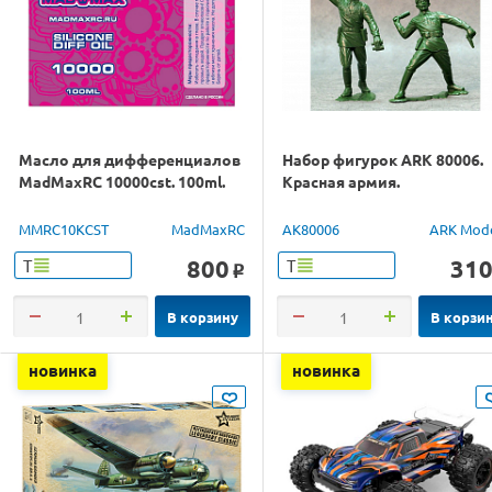
Масло для дифференциалов
Набор фигурок ARK 80006.
MadMaxRC 10000cst. 100ml.
Красная армия.
MMRC10KCST
MadMaxRC
AK80006
ARK Mod
800
31
Т
Т
o
В корзину
В корзи
новинка
новинка