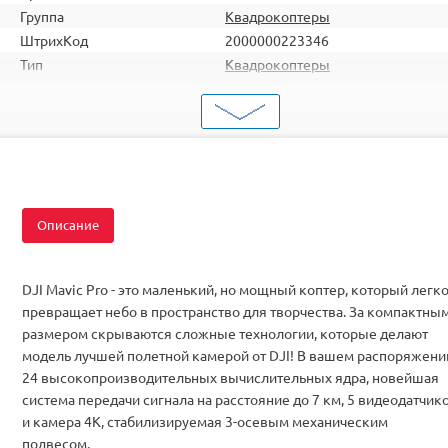
Группа
Квадрокоптеры
ШтрихКод
2000000223346
Тип
Квадрокоптеры
Вид
Для съемки
Серия
с GPS
Комплектация
RTF
Описание
DJI Mavic Pro
- это маленький, но мощный коптер, который легк
превращает небо в пространство для творчества. За компактны
размером скрываются сложные технологии, которые делают
модель л
учшей полетной камерой от DJI!
В вашем распоряжени
2
4 высокопроизводительных вычислительных ядра
,
новейшая
система передачи сигнала на расстояние до 7 км
,
5 видеодатчик
и камера 4K
,
стабилизируемая 3-осевым механическим
подвесом
.