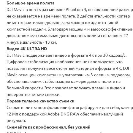
Большое время полета
DJI Mavic в шесть раз меньше Phantom 4, но сокращение размер
не сказывается на времени полета. В действительности коптер
летает значительно дольше, чем можно ожидать от такой
компактной модели. Благодаря мощным и высокоэффективны
двигателям максимальная длительность полета
составляет 27
минут, а дальность - 13 км
.
Видео 4K ULTRA HD
DJI Mavic поддерживает видео
в формате 4K при 30 кадрах/с
.
Цифровая стабилизация изображения не используется, что
позволяет получить весь отснятый материал в формате 4K. DJI
Mavic оснащен компактным
ультраточным 3-осевым подвесом
,
обеспечивающим стабилизацию камеры даже в полете на
большой скорости. Это позволяет получать
плавные видео и
невероятно четкие снимки
.
Поразительное
качество съемки
Создаете ли вы портфолио или фотографируете для себя,
камер
12 Мп
с поддержкой
Adobe DNG RAW
обеспечит наилучший
результат.
Снимайте как профессионал, без усилий