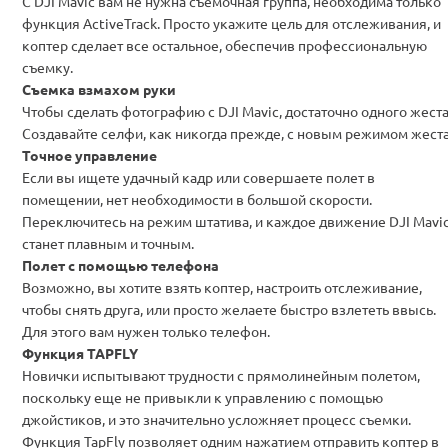
С DJI Mavic вам не нужна съемочная группа, необходима только
функция ActiveTrack
. Просто
укажите цель для отслеживания
, и
коптер сделает все остальное, обеспечив профессиональную
съемку.
Съемка взмахом руки
Чтобы сделать фотографию с DJI Mavic, достаточно одного жеста
Создавайте
селфи, как никогда прежде, с новым режимом жест
Точное управление
Если вы ищете удачный кадр или совершаете полет в
помещении, нет необходимости в большой скорости.
Переключитесь на
режим штатива, и каждое движение DJI Mavi
станет плавным и точным
.
Полет с помощью телефона
Возможно, вы хотите взять коптер, настроить отслеживание,
чтобы снять друга, или просто желаете быстро взлететь ввысь.
Для этого вам нужен
только телефон
.
Функция TAPFLY
Новички испытывают трудности с прямолинейным полетом,
поскольку еще не привыкли к управлению с помощью
джойстиков, и это значительно усложняет процесс съемки.
Функция TapFly позволяет
одним нажатием отправить коптер в