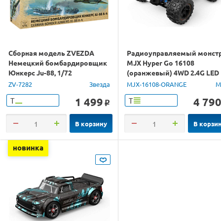
Сборная модель ZVEZDA
Радиоуправляемый монст
Немецкий бомбардировщик
MJX Hyper Go 16108
Юнкерс Ju-88, 1/72
(оранжевый) 4WD 2.4G LED
1/16 RTR
ZV-7282
Звезда
MJX-16108-ORANGE
M
1 499
4 79
Т
Т
o
В корзину
В корзи
новинка