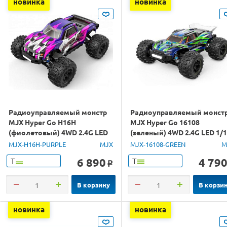
новинка
новинка
Радиоуправляемый монстр
Радиоуправляемый монст
MJX Hyper Go H16H
MJX Hyper Go 16108
(фиолетовый) 4WD 2.4G LED
(зеленый) 4WD 2.4G LED 1/
GPS 1/16 RTR
RTR
MJX-H16H-PURPLE
MJX
MJX-16108-GREEN
M
6 890
4 79
Т
Т
o
В корзину
В корзи
новинка
новинка