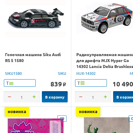
Гоночная машина Siku Audi
Радиоуправляемая машин
RS 5 1580
для дрифта MJX Hyper Go
14302 Lancia Delta Brushles
4WD 2.4G LED 1/14 RTR
SIKU1580
SIKU
MJX-14302
M
839
10 49
Т
Т
o
В корзину
В корзи
новинка
новинка