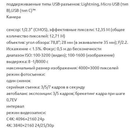
поддерживаемые типы USB-разъемов: Lightning, Micro USB (тип
B),USB (тип C)™
Камера
сенсор: 1/2.3” (CMOS), эффективные пиксели: 12,35 M (общее
количество пикселей: 12,71 M)
объектив: угол обзора: 78,8°; 28 мм (в эквиваленте 35 мм); F/2.2.
Искажение < 1.5%. Фокус: 0,5 м до бесконечности
диапазон ISO: 100-3200 (видео); 100-1600 (изображение)
выдержка: 8 -1/8000 с
максимальный размер изображения: 4000×3000 пикселей
режим фотосъемки:
о
дин снимок
с
ерийная съемка: 3/5/7 кадров в секунду
а
втобаланс экспозиции: 3/5 кадров; брекетинг кадра при шаге
0,7EV
ин
тервал
режим видеозаписи:
C4K: 4096×2160 24p
4K: 3840×2160 24/25/30p