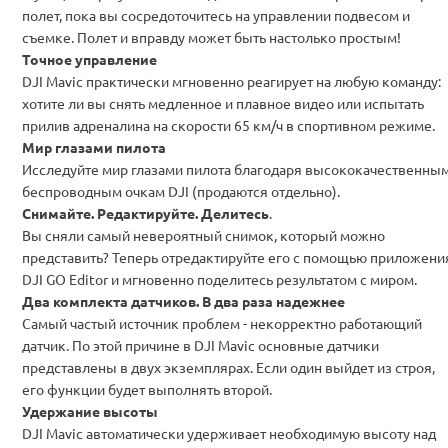
полет
, пока вы сосредоточитесь на
управлении подвесом и
съемке
. Полет и вправду может быть настолько простым!
Точное управление
DJI Mavic практически мгновенно реагирует на любую команду:
хотите ли вы снять медленное и плавное видео или испытать
прилив адреналина
на скорости 65 км/ч в спортивном режиме
.
Мир глазами пилота
Исследуйте мир глазами пилота благодаря высококачественны
беспроводным очкам DJI (продаются отдельно).
Снимайте. Редактируйте. Делитесь
.
Вы сняли самый невероятный снимок, который можно
представить? Теперь
отредактируйте его с помощью приложени
DJI GO Editor
и
мгновенно поделитесь результатом с миром
.
Два комплекта датчиков. В два раза надежнее
Самый частый источник проблем - некорректно работающий
датчик. По этой причине в DJI Mavic
основные датчики
представлены в двух экземплярах
.
Если один выйдет из строя,
его функции будет выполнять второй
.
Удержание высоты
DJI Mavic автоматически удерживает необходимую высоту над