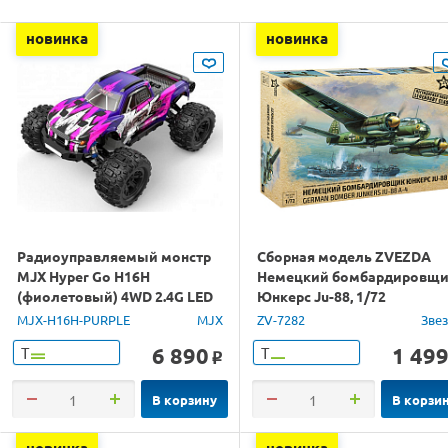
новинка
новинка
Радиоуправляемый монстр
Сборная модель ZVEZDA
MJX Hyper Go H16H
Немецкий бомбардировщ
(фиолетовый) 4WD 2.4G LED
Юнкерс Ju-88, 1/72
GPS 1/16 RTR
MJX-H16H-PURPLE
MJX
ZV-7282
Зве
6 890
1 49
Т
Т
o
В корзину
В корзи
новинка
новинка