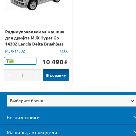
Радиоуправляемая машина
для дрифта MJX Hyper Go
14302 Lancia Delta Brushless
4WD 2.4G LED 1/14 RTR
MJX-14302
MJX
10 490
Т
o
В корзину
Выберите бренд
Беспилотники
Машины, автомодели