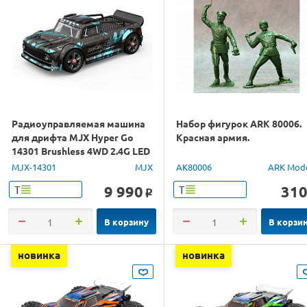
Радиоуправляемая машина
Набор фигурок ARK 80006.
для дрифта MJX Hyper Go
Красная армия.
14301 Brushless 4WD 2.4G LED
1/14 RTR
MJX-14301
MJX
AK80006
ARK Mod
9 990
31
Т
Т
o
В корзину
В корзи
новинка
новинка