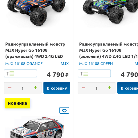
Радиоуправляемый монстр
Радиоуправляемый монст
MJX Hyper Go 16108
MJX Hyper Go 16108
(оранжевый) 4WD 2.4G LED
(зеленый) 4WD 2.4G LED 1/
1/16 RTR
RTR
MJX-16108-ORANGE
MJX
MJX-16108-GREEN
M
4 790
4 79
Т
Т
o
В корзину
В корзи
новинка