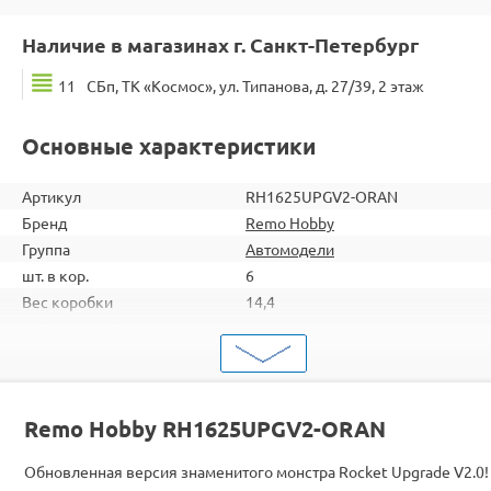
Наличие в магазинах г. Санкт-Петербург
11
СБп, ТК «Космос», ул. Типанова, д. 27/39, 2 этаж
Основные характеристики
Артикул
RH1625UPGV2-ORAN
Бренд
Remo Hobby
Группа
Автомодели
шт. в кор.
6
Вес коробки
14,4
Объем коробки
0,130
ШтрихКод
2000000235431
Тип
Автомодели
Вид
Шорт-корс
Remo Hobby RH1625UPGV2-ORAN
Масштаб
1/16
Двигатель
Бесколлекторные
Обновленная версия знаменитого монстра Rocket Upgrade V2.0!
Влагозащита
Есть