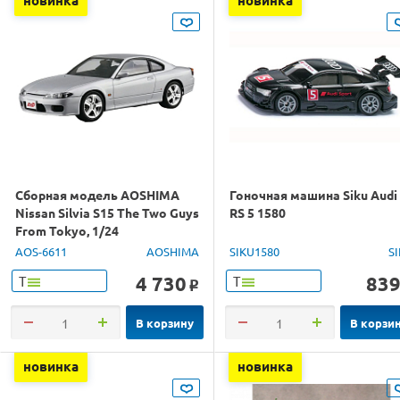
Сборная модель AOSHIMA
Гоночная машина Siku Audi
Nissan Silvia S15 The Two Guys
RS 5 1580
From Tokyo, 1/24
AOS-6611
AOSHIMA
SIKU1580
S
4 730
83
Т
Т
o
В корзину
В корзи
новинка
новинка