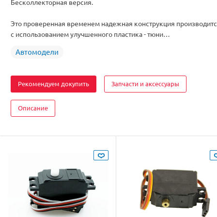
Бесколлекторная версия.
Аккумулятор
Li-Po
Комплектация
RTR
Это проверенная временем надежная конструкция производит
Цвет
Оранжевый
с использованием улучшенного пластика - тюни…
Автомодели
Рекомендуем докупить
Запчасти и аксессуары
Описание