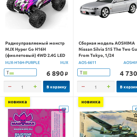
Радиоуправляемый монстр
Сборная модель AOSHIMA
MJX Hyper Go H16H
Nissan Silvia S15 The Two G
(фиолетовый) 4WD 2.4G LED
From Tokyo, 1/24
GPS 1/16 RTR
MJX-H16H-PURPLE
MJX
AOS-6611
AOSHI
6 890
4 73
Т
Т
o
В корзину
В корзи
новинка
новинка