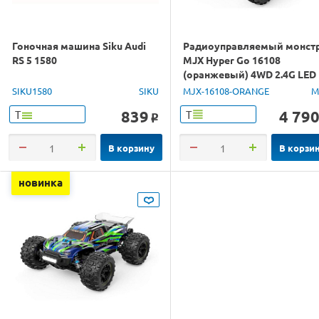
Гоночная машина Siku Audi
Радиоуправляемый монст
RS 5 1580
MJX Hyper Go 16108
(оранжевый) 4WD 2.4G LED
1/16 RTR
SIKU1580
SIKU
MJX-16108-ORANGE
M
839
4 79
Т
Т
o
В корзину
В корзи
новинка