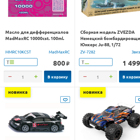
Масло для дифференциалов
Сборная модель ZVEZDA
MadMaxRC 10000cst. 100ml.
Немецкий бомбардировщ
Юнкерс Ju-88, 1/72
MMRC10KCST
MadMaxRC
ZV-7282
Зве
800
1 49
Т
Т
o
В корзину
В корзи
новинка
новинка