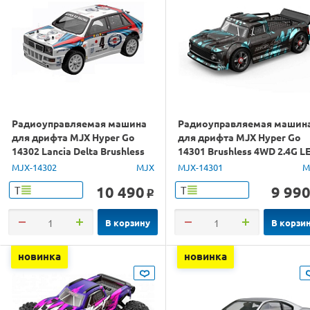
Радиоуправляемая машина
Радиоуправляемая машин
для дрифта MJX Hyper Go
для дрифта MJX Hyper Go
14302 Lancia Delta Brushless
14301 Brushless 4WD 2.4G L
4WD 2.4G LED 1/14 RTR
1/14 RTR
MJX-14302
MJX
MJX-14301
M
10 490
9 99
Т
Т
o
В корзину
В корзи
новинка
новинка