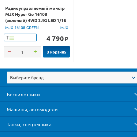
Радиоуправляемый монстр
MJX Hyper Go 16108
(зеленый) 4WD 2.4G LED 1/16
RTR
MJX-16108-GREEN
MJX
4 790
Т
o
В корзину
Выберите бренд
Беспилотники
Машины, автомодели
Танки, спецтехника