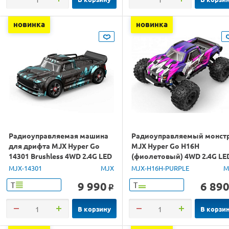
новинка
новинка
Радиоуправляемая машина
Радиоуправляемый монст
для дрифта MJX Hyper Go
MJX Hyper Go H16H
14301 Brushless 4WD 2.4G LED
(фиолетовый) 4WD 2.4G LE
1/14 RTR
GPS 1/16 RTR
MJX-14301
MJX
MJX-H16H-PURPLE
M
9 990
6 89
Т
Т
o
В корзину
В корзи