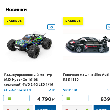
Новинки
новинка
новинка
Радиоуправляемый монстр
Гоночная машина Siku Audi
MJX Hyper Go 16108
RS 5 1580
(зеленый) 4WD 2.4G LED 1/16
RTR
MJX-16108-GREEN
MJX
SIKU1580
S
4 790
83
Т
Т
o
В корзину
В корзи