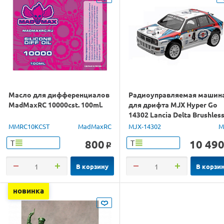
Масло для дифференциалов
Радиоуправляемая машин
MadMaxRC 10000cst. 100ml.
для дрифта MJX Hyper Go
14302 Lancia Delta Brushles
4WD 2.4G LED 1/14 RTR
MMRC10KCST
MadMaxRC
MJX-14302
M
800
10 49
Т
Т
o
В корзину
В корзи
новинка