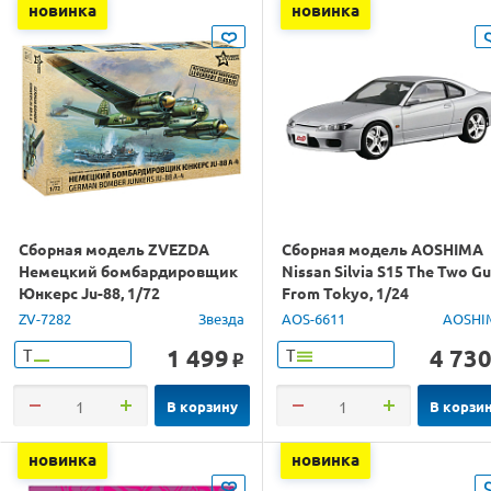
новинка
новинка
Сборная модель ZVEZDA
Сборная модель AOSHIMA
Немецкий бомбардировщик
Nissan Silvia S15 The Two G
Юнкерс Ju-88, 1/72
From Tokyo, 1/24
ZV-7282
Звезда
AOS-6611
AOSHI
1 499
4 73
Т
Т
o
В корзину
В корзи
новинка
новинка