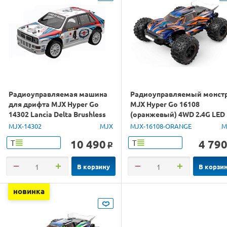
Радиоуправляемая машина
Радиоуправляемый монст
для дрифта MJX Hyper Go
MJX Hyper Go 16108
14302 Lancia Delta Brushless
(оранжевый) 4WD 2.4G LED
4WD 2.4G LED 1/14 RTR
1/16 RTR
MJX-14302
MJX
MJX-16108-ORANGE
M
10 490
4 79
Т
Т
o
В корзину
В корзи
новинка