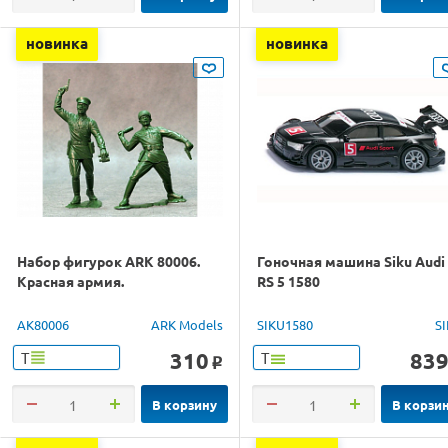
новинка
новинка
Набор фигурок ARK 80006.
Гоночная машина Siku Audi
Красная армия.
RS 5 1580
AK80006
ARK Models
SIKU1580
S
310
83
Т
Т
o
В корзину
В корзи