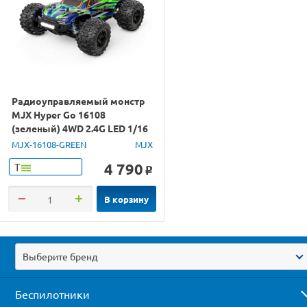
Радиоуправляемый монстр
MJX Hyper Go 16108
(зеленый) 4WD 2.4G LED 1/16
RTR
MJX-16108-GREEN
MJX
4 790
Т
o
В корзину
Выберите бренд
Беспилотники