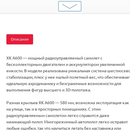
ШтрихКод
2000000057804
Тип
Самолеты
Вид
Для начинающих
Серия
Пилотажные
Двигатель
Коллекторные
Описание
Комплектация
RTF
XK A600 — мощный радиоуправляемый самолет с
бесколлекторным двигателем и аккумулятором увеличенной
емкости. В модели реализована уникальная система шестиосев
стабилизации, плюс у нее малый полетный вес, что обеспечивае
идеальную аэродинамику и безграничные возможности для
выполнения фигур высшего и 3D-пилотажа.
Размах крыльев XK A600 — 580 мм, возможна эксплуатация как
на улице, так и в просторных помещениях. С этим
радиоуправляемым самолетом легко справится даже
начинающий пилот. Многорежимный автопилот легко исправит
любые ошибки, так что научиться летать без наставника или