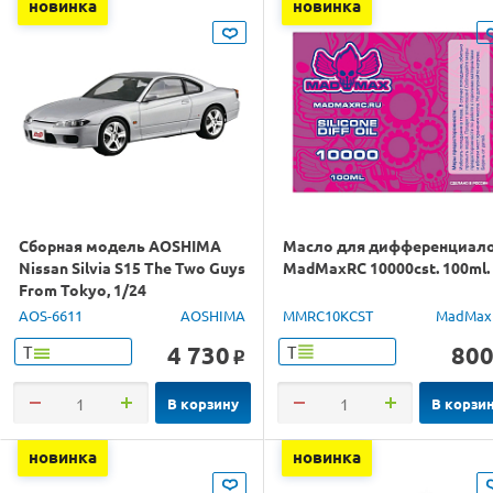
новинка
новинка
Сборная модель AOSHIMA
Масло для дифференциал
Nissan Silvia S15 The Two Guys
MadMaxRC 10000cst. 100ml.
From Tokyo, 1/24
AOS-6611
AOSHIMA
MMRC10KCST
MadMax
4 730
80
Т
Т
o
В корзину
В корзи
новинка
новинка