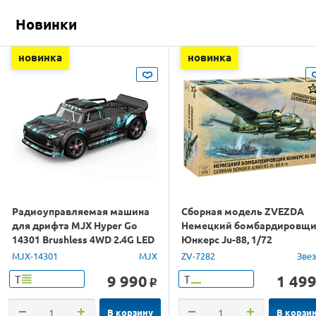
Новинки
новинка
новинка
Радиоуправляемая машина
Сборная модель ZVEZDA
для дрифта MJX Hyper Go
Немецкий бомбардировщ
14301 Brushless 4WD 2.4G LED
Юнкерс Ju-88, 1/72
1/14 RTR
MJX-14301
MJX
ZV-7282
Зве
9 990
1 49
Т
Т
o
В корзину
В корзи