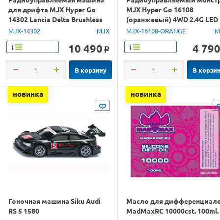
для дрифта MJX Hyper Go
MJX Hyper Go 16108
14302 Lancia Delta Brushless
(оранжевый) 4WD 2.4G LED
4WD 2.4G LED 1/14 RTR
1/16 RTR
MJX-14302
MJX
MJX-16108-ORANGE
M
10 490
4 79
Т
Т
o
В корзину
В корзи
новинка
новинка
Гоночная машина Siku Audi
Масло для дифференциал
RS 5 1580
MadMaxRC 10000cst. 100ml.