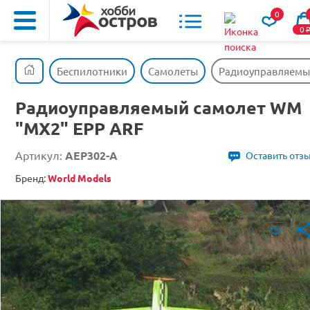
0
0
Беспилотники
Самолеты
Радиоуправляемый
Радиоуправляемый самолет WM
"MX2" EPP ARF
Артикул:
AEP302-A
Оставить отз
Бренд:
World Models