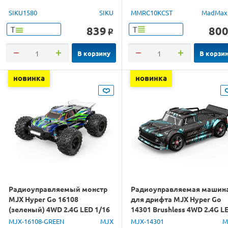
SIKU1580
SIKU
MMRC10KCST
MadMax
839
80
Т
Т
o
В корзину
В корзи
новинка
новинка
Радиоуправляемый монстр
Радиоуправляемая машин
MJX Hyper Go 16108
для дрифта MJX Hyper Go
(зеленый) 4WD 2.4G LED 1/16
14301 Brushless 4WD 2.4G L
RTR
1/14 RTR
MJX-16108-GREEN
MJX
MJX-14301
M