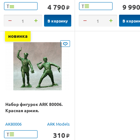
4 790
9 99
Т
Т
o
В корзину
В корзи
новинка
Набор фигурок ARK 80006.
Красная армия.
AK80006
ARK Models
310
Т
o