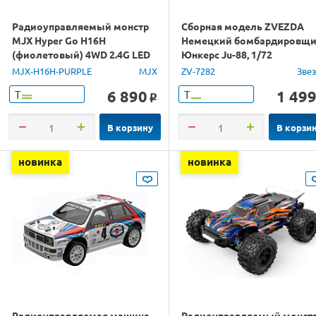
Радиоуправляемый монстр
Сборная модель ZVEZDA
MJX Hyper Go H16H
Немецкий бомбардировщ
(фиолетовый) 4WD 2.4G LED
Юнкерс Ju-88, 1/72
GPS 1/16 RTR
MJX-H16H-PURPLE
MJX
ZV-7282
Зве
6 890
1 49
Т
Т
o
В корзину
В корзи
новинка
новинка
Радиоуправляемая машина
Радиоуправляемый монст