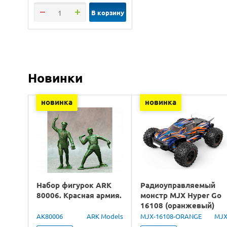
В корзину
Новинки
новинка
новинка
Набор фигурок ARK
Радиоуправляемый
80006. Красная армия.
монстр MJX Hyper Go
16108 (оранжевый)
4WD 2.4G LED 1/16
AK80006
ARK Models
MJX-16108-ORANGE
MJ
RTR