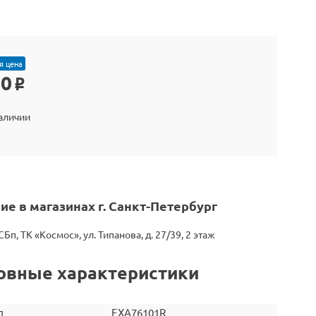
я цена
90
o
наличии
ие в магазинах г. Санкт-Петербург
СБп, ТК «Космос», ул. Типанова, д. 27/39, 2 этаж
овные характеристики
л
EXA76101R