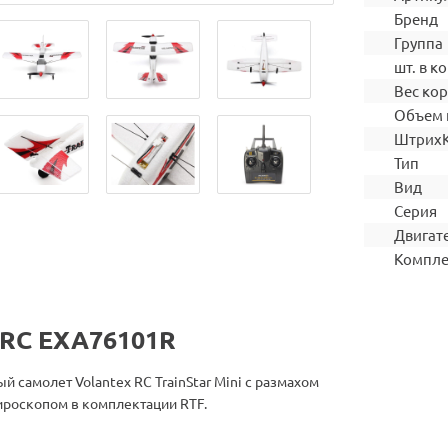
Бренд
Группа
шт. в ко
Вес ко
Объем 
Штрих
Тип
Вид
Серия
Двигат
Компле
 RC EXA76101R
 самолет Volantex RC TrainStar Mini с размахом
ироскопом в комплектации RTF.