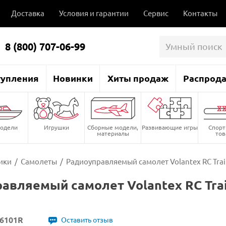
Доставка
Условия и гарантии
Сервис
Контакты
8 (800) 707-06-99
тупления
Новинки
Хиты продаж
Распрод
одели
Игрушки
Сборные модели,
Развивающие игры
Спор
материалы
то
ики
/
Самолеты
/
Радиоуправляемый самолет Volantex RC Train
авляемый самолет Volantex RC Train
o
6101R
Оставить отзыв