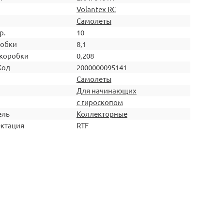
Volantex RC
Самолеты
р.
10
робки
8,1
коробки
0,208
Код
2000000095141
Самолеты
Для начинающих
с гироскопом
ель
Коллекторные
ктация
RTF