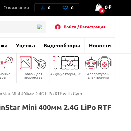
0
О компании
0
0
o
0
Войти / Регистрация
ажа
Уценка
Видеообзоры
Новости
тивные
Товары для
Аккумуляторы, ЗУ
Аппаратура и
вары
творчества
электроника
Star Mini 400мм 2.4G LiPo RTF with Gyro
Star Mini 400мм 2.4G LiPo RTF