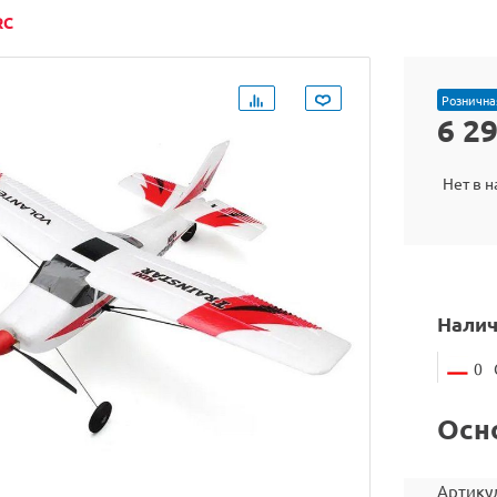
RC
Рознична
6 2
Нет в 
Налич
0
Осн
Артику