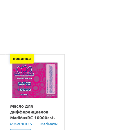
новинка
Масло для
дифференциалов
MadMaxRC 10000cst.
100ml.
X
MMRC10KCST
MadMaxRC