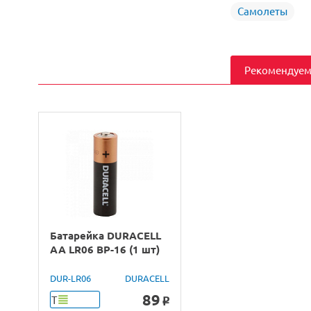
Самолеты
Рекомендуем
Батарейка DURACELL
AA LR06 BP-16 (1 шт)
DUR-LR06
DURACELL
89
Т
o