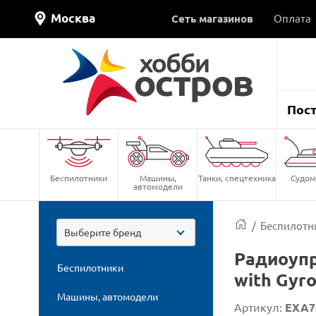
Москва
Сеть магазинов
Оплата
Пос
Беспилотники
Машины,
Танки, спецтехника
Судом
автомодели
/
Беспилотн
Выберите бренд
Радиоупр
Беспилотники
with Gyr
Машины, автомодели
Артикул:
EXA7