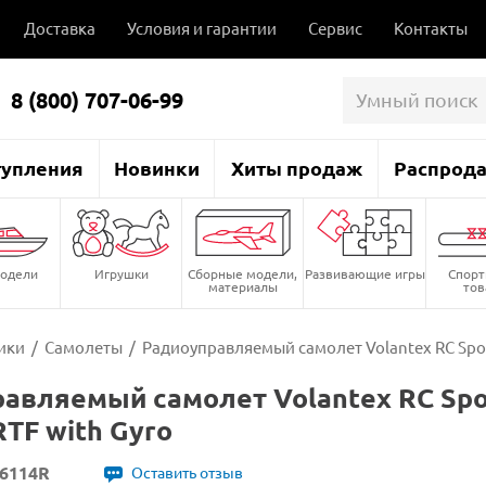
Доставка
Условия и гарантии
Сервис
Контакты
8 (800) 707-06-99
тупления
Новинки
Хиты продаж
Распрод
одели
Игрушки
Сборные модели,
Развивающие игры
Спор
материалы
то
ики
/
Самолеты
/
Радиоуправляемый самолет Volantex RC Sport
авляемый самолет Volantex RC Spo
RTF with Gyro
6114R
Оставить отзыв