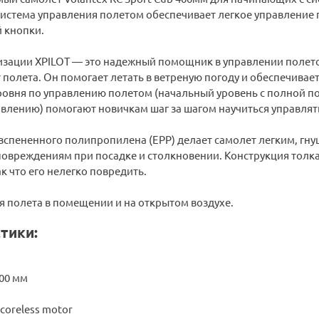
система управления полетом обеспечивает легкое управление 
 кнопки.
изации XPILOT — это надежный помощник в управлении полето
 полета. Он помогает летать в ветреную погоду и обеспечива
ровня по управлению полетом (начальный уровень с полной по
авлению) помогают новичкам шаг за шагом научиться управля
 вспененного полипропилена (EPP) делает самолет легким, гн
 повреждениям при посадке и столкновении. Конструкция толк
ак что его нелегко повредить.
я полета в помещении и на открытом воздухе.
тики:
400 мм
coreless motor