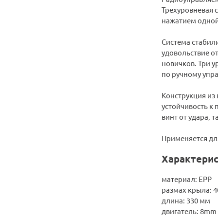
Трехуровневая 
нажатием одной
Система стабил
удовольствие от
новичков. Три у
по ручному упр
Конструкция из
устойчивость к
винт от удара, т
Применяется дл
Характерис
материал: EPP
размах крыла: 
длина: 330 мм
двигатель: 8mm 