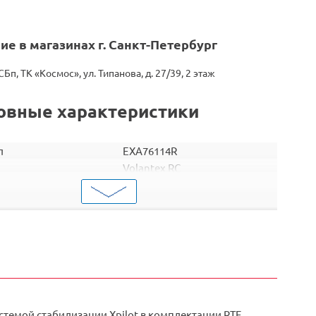
ие в магазинах г. Санкт-Петербург
СБп, ТК «Космос», ул. Типанова, д. 27/39, 2 этаж
овные характеристики
л
EXA76114R
Volantex RC
Самолеты
р.
10
робки
9
коробки
0,176
Код
2000000262703
темой стабилизации Xpilot в комплектации RTF.