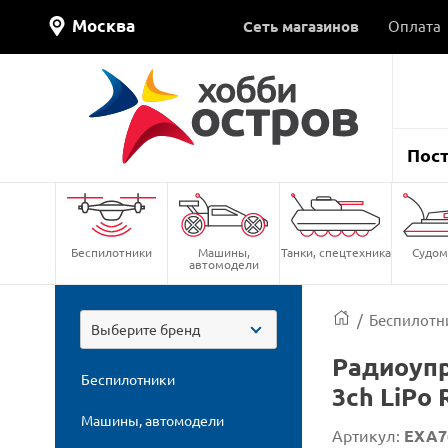
Москва
Сеть магазинов
Оплата
Пос
Беспилотники
Машины,
Танки, спецтехника
Судом
автомодели
/
Беспилотн
Выберите бренд
Радиоупр
Беспилотники
3ch LiPo 
Машины, автомодели
Артикул:
EXA7