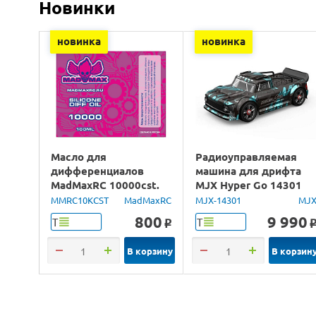
Новинки
новинка
новинка
Масло для
Радиоуправляемая
дифференциалов
машина для дрифта
MadMaxRC 10000cst.
MJX Hyper Go 14301
100ml.
Brushless 4WD 2.4G
MMRC10KCST
MadMaxRC
MJX-14301
MJ
LED 1/14 RTR
800
9 990
Т
Т
o
В корзину
В корзин