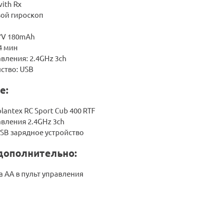
with Rx
вой гироскоп
.7V 180mAh
4 мин
вления: 2.4GHz 3ch
ство: USB
е:
lantex RC Sport Cub 400 RTF
вления 2.4GHz 3ch
SB зарядное устройство
дополнительно:
а АА в пульт управления