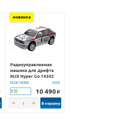
новинка
Радиоуправляемая
машина для дрифта
MJX Hyper Go 14302
Lancia Delta Brushless
X
MJX-14302
MJX
4WD 2.4G LED 1/14
10 490
Т
o
o
RTR
у
В корзину