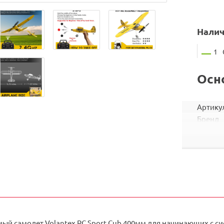
Налич
1
Осн
Артику
Бренд
Группа
шт. в ко
Вес ко
Объем 
Штрих
й самолет Volantex RC Sport Cub 400мм для начинающих с сис