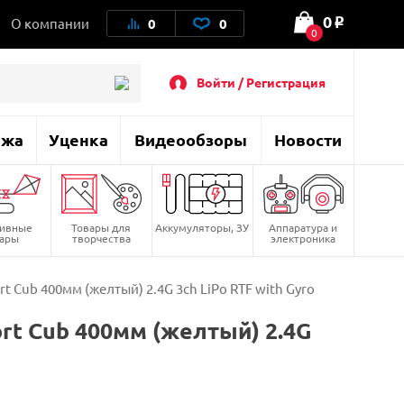
0
О компании
0
0
o
0
Войти / Регистрация
ажа
Уценка
Видеообзоры
Новости
тивные
Товары для
Аккумуляторы, ЗУ
Аппаратура и
вары
творчества
электроника
 Cub 400мм (желтый) 2.4G 3ch LiPo RTF with Gyro
rt Cub 400мм (желтый) 2.4G