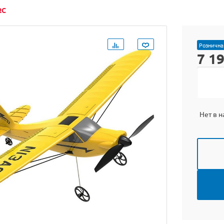
RC
Рознична
7 1
Нет в 