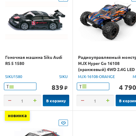
Гоночная машина Siku Audi
Радиоуправляемый монст
RS 5 1580
MJX Hyper Go 16108
(оранжевый) 4WD 2.4G LED
1/16 RTR
SIKU1580
SIKU
MJX-16108-ORANGE
M
839
4 79
Т
Т
o
В корзину
В корзи
новинка