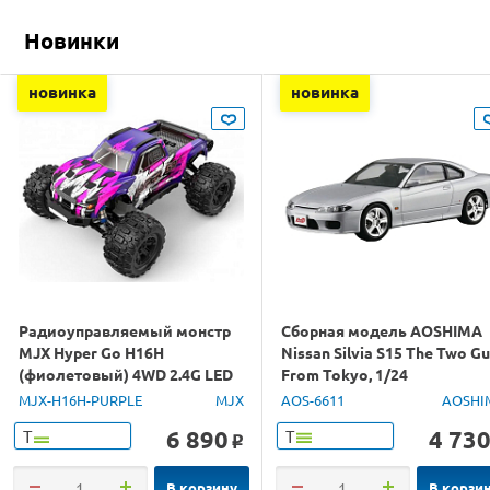
Новинки
новинка
новинка
Радиоуправляемый монстр
Сборная модель AOSHIMA
MJX Hyper Go H16H
Nissan Silvia S15 The Two G
(фиолетовый) 4WD 2.4G LED
From Tokyo, 1/24
GPS 1/16 RTR
MJX-H16H-PURPLE
MJX
AOS-6611
AOSHI
6 890
4 73
Т
Т
o
В корзину
В корзи