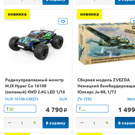
новинка
новинка
Радиоуправляемый монстр
Сборная модель ZVEZDA
MJX Hyper Go 16108
Немецкий бомбардировщ
(зеленый) 4WD 2.4G LED 1/16
Юнкерс Ju-88, 1/72
RTR
MJX-16108-GREEN
MJX
ZV-7282
Зве
4 790
1 49
Т
Т
o
В корзину
В корзи