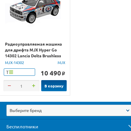
Радиоуправляемая машина
для дрифта MJX Hyper Go
14302 Lancia Delta Brushless
4WD 2.4G LED 1/14 RTR
MJX-14302
MJX
10 490
Т
o
В корзину
Выберите бренд
Беспилотники