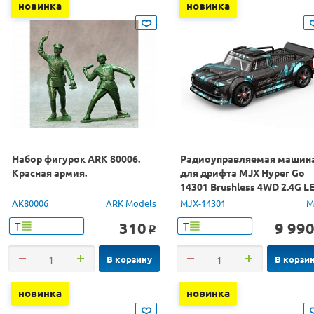
новинка
новинка
Набор фигурок ARK 80006.
Радиоуправляемая машин
Красная армия.
для дрифта MJX Hyper Go
14301 Brushless 4WD 2.4G L
1/14 RTR
AK80006
ARK Models
MJX-14301
M
310
9 99
Т
Т
o
В корзину
В корзи
новинка
новинка