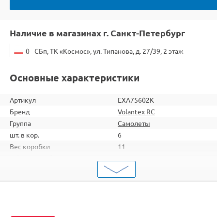
Наличие в магазинах г. Санкт-Петербург
0
СБп, ТК «Космос», ул. Типанова, д. 27/39, 2 этаж
Основные характеристики
Артикул
EXA75602K
Бренд
Volantex RC
Группа
Самолеты
шт. в кор.
6
Вес коробки
11
Объем коробки
0,254
ШтрихКод
2000000094991
Тип
Самолеты
Вид
Для продвинутых
Серия
Пилотажные
Комплектация
KIT