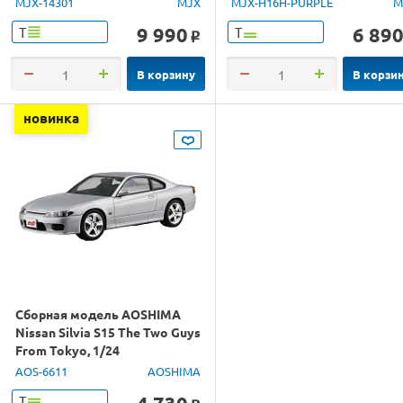
MJX-14301
MJX
MJX-H16H-PURPLE
M
9 990
6 89
Т
Т
o
В корзину
В корзи
новинка
Сборная модель AOSHIMA
Nissan Silvia S15 The Two Guys
From Tokyo, 1/24
AOS-6611
AOSHIMA
Т