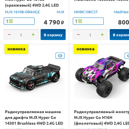
(оранжевый) 4WD 2.4G LED
1/16 RTR
MJX-16108-ORANGE
MJX
MMRC10KCST
MadMax
4 790
80
Т
Т
o
В корзину
В корзи
новинка
новинка
Радиоуправляемая машина
Радиоуправляемый монст
для дрифта MJX Hyper Go
MJX Hyper Go H16H
14301 Brushless 4WD 2.4G LED
(фиолетовый) 4WD 2.4G LE
1/14 RTR
GPS 1/16 RTR