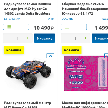
Радиоуправляемая машина
Сборная модель ZVEZDA
для дрифта MJX Hyper Go
Немецкий бомбардировщ
14302 Lancia Delta Brushless
Юнкерс Ju-88, 1/72
4WD 2.4G LED 1/14 RTR
MJX-14302
MJX
ZV-7282
Зве
10 490
1 49
Т
Т
o
В корзину
В корзи
новинка
новинка
Радиоуправляемый монстр
Масло для дифференциал
MJX Hyper Go 16108
MadMaxRC 10000cst. 100ml.