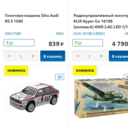
Гоночная машина Siku Audi
Радиоуправляемый монст
RS 5 1580
MJX Hyper Go 16108
(зеленый) 4WD 2.4G LED 1/
RTR
SIKU1580
SIKU
MJX-16108-GREEN
M
839
4 79
Т
Т
o
В корзину
В корзи
новинка
новинка