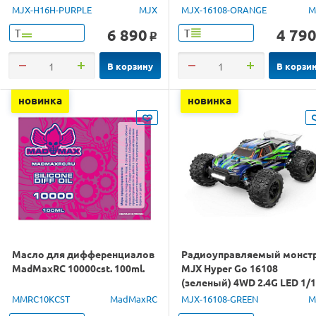
GPS 1/16 RTR
1/16 RTR
MJX-H16H-PURPLE
MJX
MJX-16108-ORANGE
M
6 890
4 79
Т
Т
o
В корзину
В корзи
новинка
новинка
Масло для дифференциалов
Радиоуправляемый монст
MadMaxRC 10000cst. 100ml.
MJX Hyper Go 16108
(зеленый) 4WD 2.4G LED 1/
RTR
MMRC10KCST
MadMaxRC
MJX-16108-GREEN
M