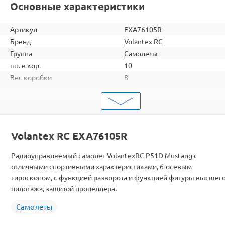
Основные характеристики
Артикул
EXA76105R
Бренд
Volantex RC
Группа
Самолеты
шт. в кор.
10
Вес коробки
8
Объем коробки
0,208
ШтрихКод
2000000094854
Тип
Самолеты
Вид
Для начинающих
Volantex RC EXA76105R
Серия
с гироскопом
Двигатель
Коллекторные
Радиоуправляемый самолет VolantexRC P51D Mustang с
Комплектация
RTF
отличными спортивными характеристиками, 6-осевым
гироскопом, с функцией разворота и функцией фигуры высшег
пилотажа, защитой пропеллера.
Самолеты