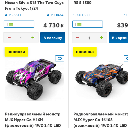
Nissan Silvia S15 The Two Guys
RS 5 1580
From Tokyo, 1/24
AOS-6611
AOSHIMA
SIKU1580
S
4 730
83
Т
Т
o
В корзину
В корзи
новинка
новинка
Радиоуправляемый монстр
Радиоуправляемый монст
MJX Hyper Go H16H
MJX Hyper Go 16108
(фиолетовый) 4WD 2.4G LED
(оранжевый) 4WD 2.4G LED