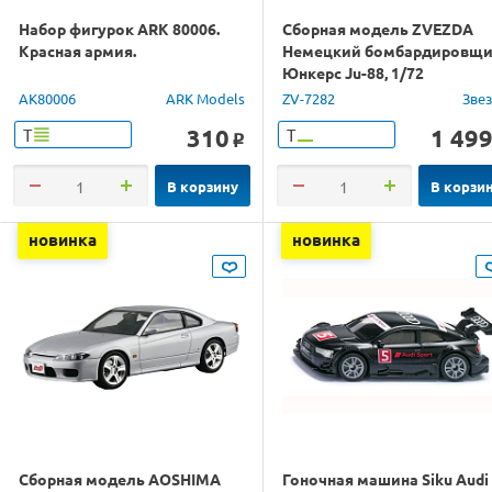
Набор фигурок ARK 80006.
Сборная модель ZVEZDA
Красная армия.
Немецкий бомбардировщ
Юнкерс Ju-88, 1/72
AK80006
ARK Models
ZV-7282
Зве
310
1 49
Т
Т
o
В корзину
В корзи
новинка
новинка
Сборная модель AOSHIMA
Гоночная машина Siku Audi