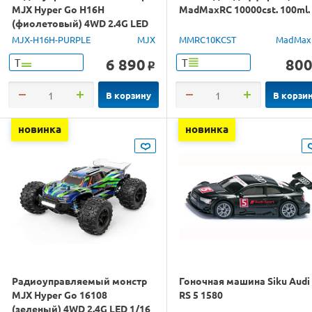
MJX Hyper Go H16H
MadMaxRC 10000cst. 100ml.
(фиолетовый) 4WD 2.4G LED
GPS 1/16 RTR
MJX-H16H-PURPLE
MJX
MMRC10KCST
MadMax
6 890
80
Т
Т
o
В корзину
В корзи
новинка
новинка
Радиоуправляемый монстр
Гоночная машина Siku Audi
MJX Hyper Go 16108
RS 5 1580
(зеленый) 4WD 2.4G LED 1/16