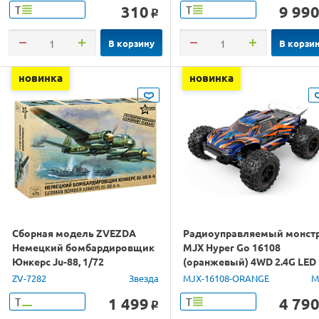
310
9 99
Т
Т
o
В корзину
В корзи
новинка
новинка
Сборная модель ZVEZDA
Радиоуправляемый монст
Немецкий бомбардировщик
MJX Hyper Go 16108
Юнкерс Ju-88, 1/72
(оранжевый) 4WD 2.4G LED
1/16 RTR
ZV-7282
Звезда
MJX-16108-ORANGE
M
1 499
4 79
Т
Т
o