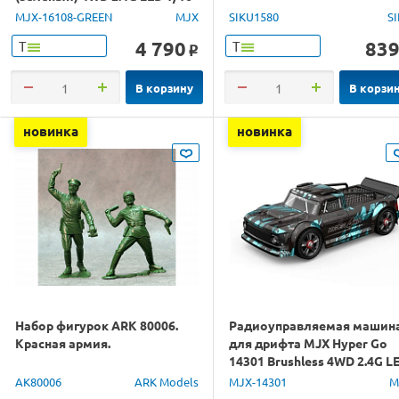
RTR
MJX-16108-GREEN
MJX
SIKU1580
S
4 790
83
Т
Т
o
В корзину
В корзи
новинка
новинка
Набор фигурок ARK 80006.
Радиоуправляемая машин
Красная армия.
для дрифта MJX Hyper Go
14301 Brushless 4WD 2.4G L
1/14 RTR
AK80006
ARK Models
MJX-14301
M