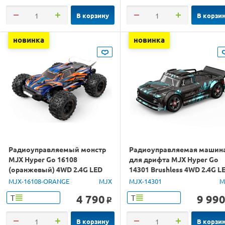
В корзину
В корзи
новинка
новинка
Радиоуправляемый монстр
Радиоуправляемая машин
MJX Hyper Go 16108
для дрифта MJX Hyper Go
(оранжевый) 4WD 2.4G LED
14301 Brushless 4WD 2.4G L
1/16 RTR
1/14 RTR
MJX-16108-ORANGE
MJX
MJX-14301
M
4 790
9 99
Т
Т
o
В корзину
В корзи