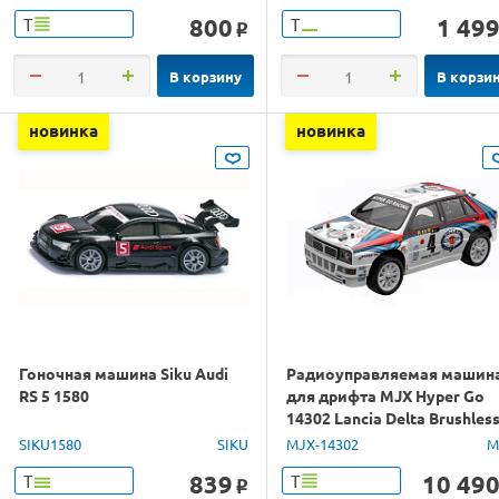
800
1 49
Т
Т
o
В корзину
В корзи
новинка
новинка
Гоночная машина Siku Audi
Радиоуправляемая машин
RS 5 1580
для дрифта MJX Hyper Go
14302 Lancia Delta Brushles
4WD 2.4G LED 1/14 RTR
SIKU1580
SIKU
MJX-14302
M
839
10 49
Т
Т
o