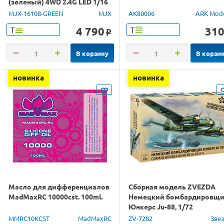
(зеленый) 4WD 2.4G LED 1/16
RTR
MJX-16108-GREEN
MJX
AK80006
ARK Mod
4 790
31
Т
Т
o
В корзину
В корзи
новинка
новинка
Масло для дифференциалов
Сборная модель ZVEZDA
MadMaxRC 10000cst. 100ml.
Немецкий бомбардировщ
Юнкерс Ju-88, 1/72
MMRC10KCST
MadMaxRC
ZV-7282
Зве