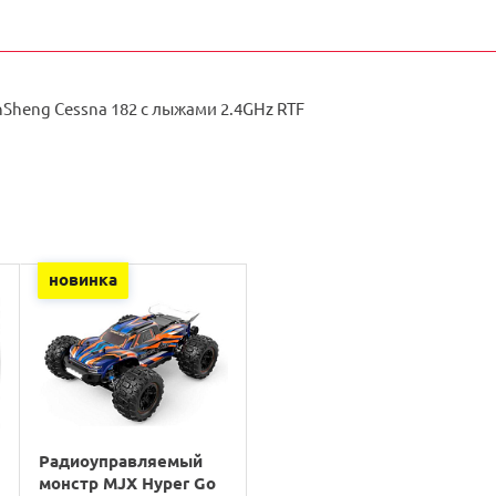
nSheng Cessna 182 с лыжами 2.4GHz RTF
новинка
Радиоуправляемый
монстр MJX Hyper Go