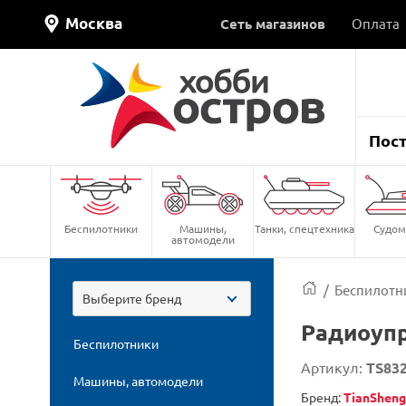
Москва
Сеть магазинов
Оплата
Пос
Беспилотники
Машины,
Танки, спецтехника
Судом
автомодели
/
Беспилотн
Выберите бренд
Радиоупр
Беспилотники
Артикул:
TS83
Машины, автомодели
Бренд:
TianSheng