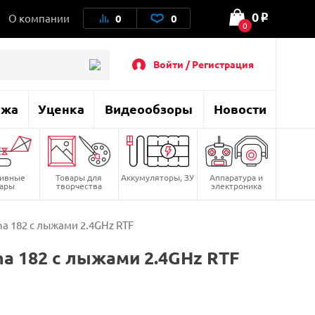
0
О компании
0
0
o
0
Войти / Регистрация
ажа
Уценка
Видеообзоры
Новости
тивные
Товары для
Аккумуляторы, ЗУ
Аппаратура и
вары
творчества
электроника
a 182 с лыжами 2.4GHz RTF
a 182 с лыжами 2.4GHz RTF