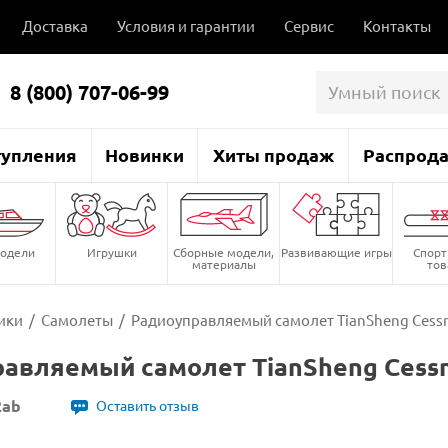
Доставка
Условия и гарантии
Сервис
Контакты
8 (800) 707-06-99
тупления
Новинки
Хиты продаж
Распрод
одели
Игрушки
Сборные модели,
Развивающие игры
Спор
материалы
то
ики
/
Самолеты
/
Радиоуправляемый самолет TianSheng Cessn
авляемый самолет TianSheng Cessn
2ab
Оставить отзыв