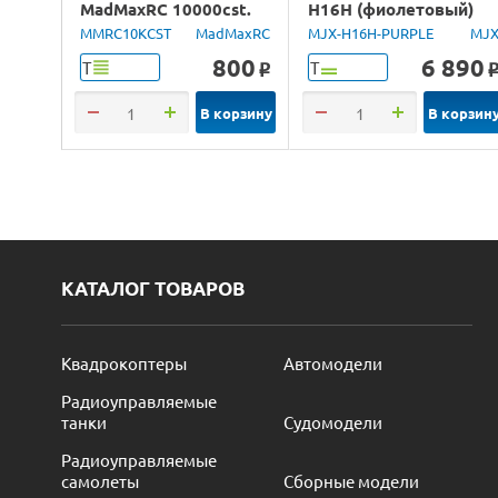
MadMaxRC 10000cst.
H16H (фиолетовый)
100ml.
4WD 2.4G LED GPS
MMRC10KCST
MadMaxRC
MJX-H16H-PURPLE
MJ
1/16 RTR
800
6 890
Т
Т
o
В корзину
В корзин
КАТАЛОГ ТОВАРОВ
Квадрокоптеры
Автомодели
Радиоуправляемые
танки
Судомодели
Радиоуправляемые
самолеты
Сборные модели