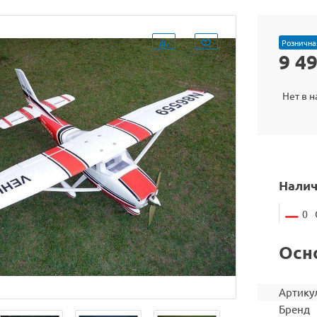
Рознична
9 4
Нет в 
Налич
0
Осн
Артику
Бренд