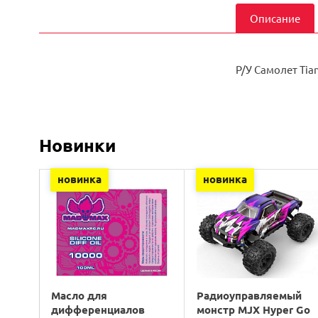
Описание
Р/У Самолет Tia
Новинки
новинка
новинка
Масло для
Радиоуправляемый
дифференциалов
монстр MJX Hyper Go