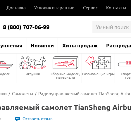
Доставка
Условия и гарантии
Сервис
Контакты
8 (800) 707-06-99
тупления
Новинки
Хиты продаж
Распрод
одели
Игрушки
Сборные модели,
Развивающие игры
Спор
материалы
то
ики
/
Самолеты
/
Радиоуправляемый самолет TianSheng Airbus
авляемый самолет TianSheng Airbus
0
Оставить отзыв