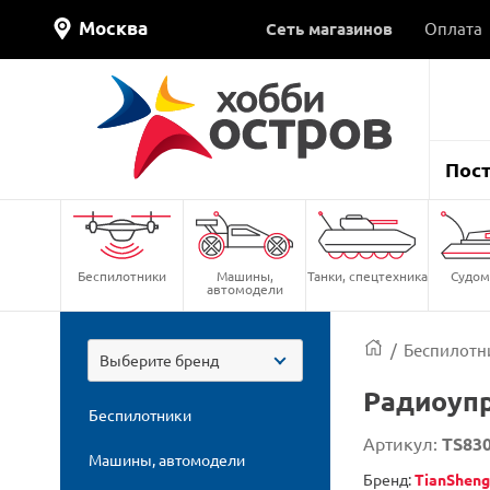
Москва
Сеть магазинов
Оплата
Пос
Беспилотники
Машины,
Танки, спецтехника
Судом
автомодели
/
Беспилотн
Выберите бренд
Радиоупр
Беспилотники
Артикул:
TS83
Машины, автомодели
Бренд:
TianSheng