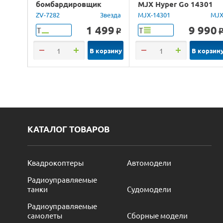
бомбардировщик
MJX Hyper Go 14301
Юнкерс Ju-88, 1/72
Brushless 4WD 2.4G
ZV-7282
Звезда
MJX-14301
MJ
LED 1/14 RTR
1 499
9 990
Т
Т
o
В корзину
В корзин
КАТАЛОГ ТОВАРОВ
Квадрокоптеры
Автомодели
Радиоуправляемые
танки
Судомодели
Радиоуправляемые
самолеты
Сборные модели