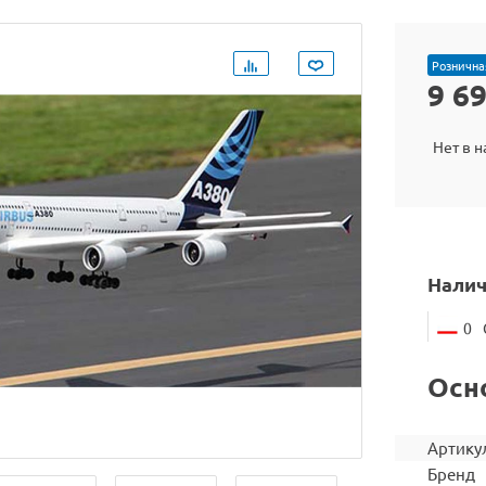
Рознична
9 6
Нет в 
Налич
0
Осн
Артику
Бренд