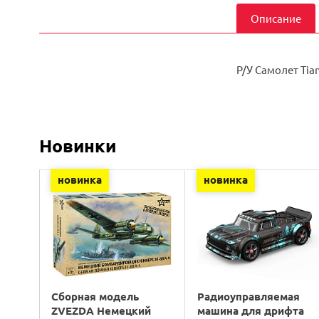
Описание
Р/У Самолет Tia
Новинки
новинка
новинка
Сборная модель
Радиоуправляемая
ZVEZDA Немецкий
машина для дрифта