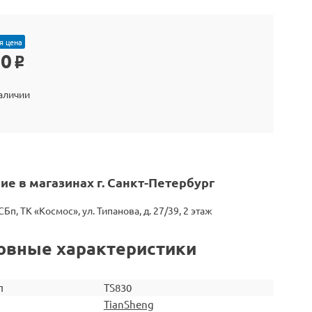
я цена
90
o
наличии
ие в магазинах г. Санкт-Петербург
СБп, ТК «Космос», ул. Типанова, д. 27/39, 2 этаж
овные характеристики
л
TS830
TianSheng