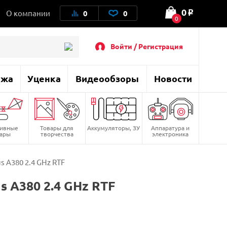
0
О компании
0
0
o
0
Войти / Регистрация
ажа
Уценка
Видеообзоры
Новости
тивные
Товары для
Аккумуляторы, ЗУ
Аппаратура и
вары
творчества
электроника
 А380 2.4 GHz RTF
 А380 2.4 GHz RTF