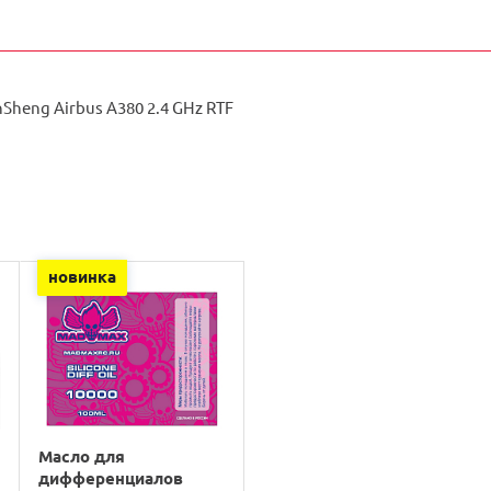
nSheng Airbus А380 2.4 GHz RTF
новинка
Масло для
дифференциалов