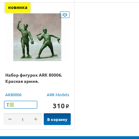
новинка
Набор фигурок ARK 80006.
Красная армия.
AK80006
ARK Models
310
Т
o
В корзину