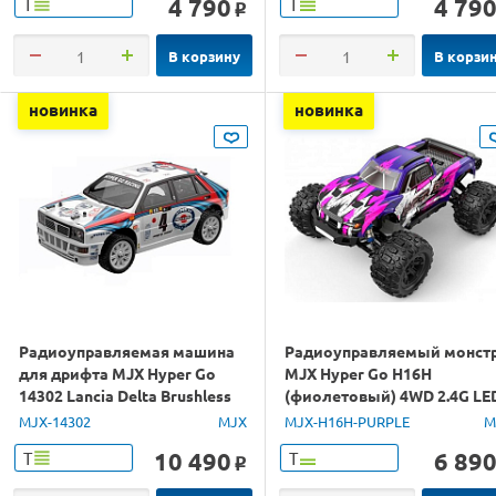
4 790
4 79
Т
Т
o
В корзину
В корзи
новинка
новинка
Радиоуправляемая машина
Радиоуправляемый монст
для дрифта MJX Hyper Go
MJX Hyper Go H16H
14302 Lancia Delta Brushless
(фиолетовый) 4WD 2.4G LE
4WD 2.4G LED 1/14 RTR
GPS 1/16 RTR
MJX-14302
MJX
MJX-H16H-PURPLE
M
10 490
6 89
Т
Т
o