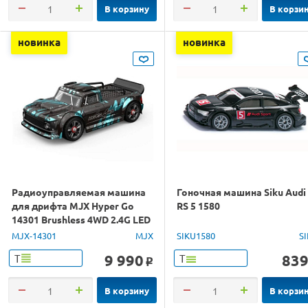
В корзину
В корзи
новинка
новинка
Радиоуправляемая машина
Гоночная машина Siku Audi
для дрифта MJX Hyper Go
RS 5 1580
14301 Brushless 4WD 2.4G LED
1/14 RTR
MJX-14301
MJX
SIKU1580
S
9 990
83
Т
Т
o
В корзину
В корзи