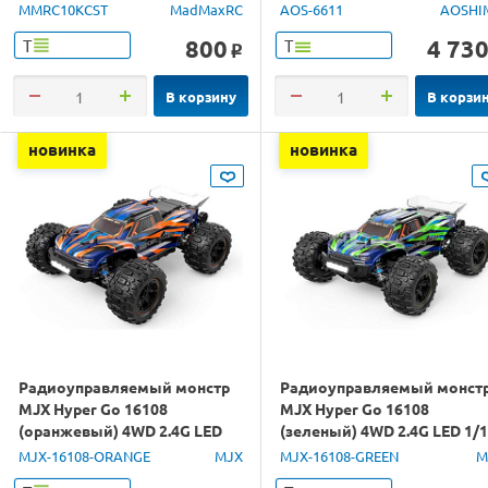
MMRC10KCST
MadMaxRC
AOS-6611
AOSHI
800
4 73
Т
Т
o
В корзину
В корзи
новинка
новинка
Радиоуправляемый монстр
Радиоуправляемый монст
MJX Hyper Go 16108
MJX Hyper Go 16108
(оранжевый) 4WD 2.4G LED
(зеленый) 4WD 2.4G LED 1/
1/16 RTR
RTR
MJX-16108-ORANGE
MJX
MJX-16108-GREEN
M