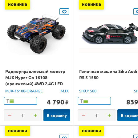
новинка
новинка
Радиоуправляемый монстр
Гоночная машина Siku Audi
MJX Hyper Go 16108
RS 5 1580
(оранжевый) 4WD 2.4G LED
1/16 RTR
MJX-16108-ORANGE
MJX
SIKU1580
S
4 790
83
Т
Т
o
В корзину
В корзи
новинка
новинка