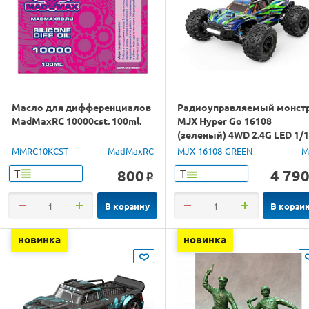
Масло для дифференциалов
Радиоуправляемый монст
MadMaxRC 10000cst. 100ml.
MJX Hyper Go 16108
(зеленый) 4WD 2.4G LED 1/
RTR
MMRC10KCST
MadMaxRC
MJX-16108-GREEN
M
800
4 79
Т
Т
o
В корзину
В корзи
новинка
новинка