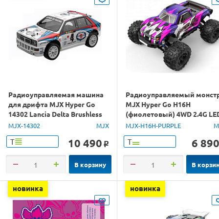
Радиоуправляемая машина
Радиоуправляемый монст
для дрифта MJX Hyper Go
MJX Hyper Go H16H
14302 Lancia Delta Brushless
(фиолетовый) 4WD 2.4G LE
4WD 2.4G LED 1/14 RTR
GPS 1/16 RTR
MJX-14302
MJX
MJX-H16H-PURPLE
M
10 490
6 89
Т
Т
o
В корзину
В корзи
новинка
новинка