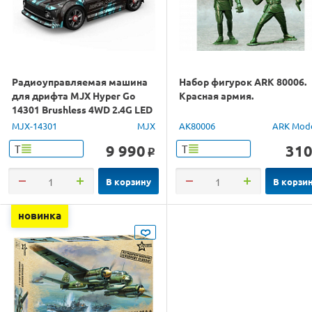
Радиоуправляемая машина
Набор фигурок ARK 80006.
для дрифта MJX Hyper Go
Красная армия.
14301 Brushless 4WD 2.4G LED
1/14 RTR
MJX-14301
MJX
AK80006
ARK Mod
9 990
31
Т
Т
o
В корзину
В корзи
новинка