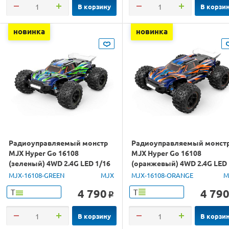
В корзину
В корзи
новинка
новинка
Радиоуправляемый монстр
Радиоуправляемый монст
MJX Hyper Go 16108
MJX Hyper Go 16108
(зеленый) 4WD 2.4G LED 1/16
(оранжевый) 4WD 2.4G LED
RTR
1/16 RTR
MJX-16108-GREEN
MJX
MJX-16108-ORANGE
M
4 790
4 79
Т
Т
o
В корзину
В корзи