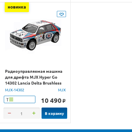
новинка
Радиоуправляемая машина
для дрифта MJX Hyper Go
14302 Lancia Delta Brushless
4WD 2.4G LED 1/14 RTR
MJX-14302
MJX
10 490
Т
o
В корзину