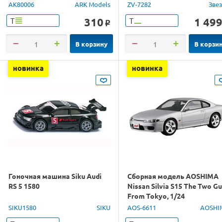
AK80006
ARK Models
ZV-7282
Зве
310
1 49
Т
Т
o
В корзину
В корзи
новинка
новинка
Гоночная машина Siku Audi
Сборная модель AOSHIMA
RS 5 1580
Nissan Silvia S15 The Two G
From Tokyo, 1/24
SIKU1580
SIKU
AOS-6611
AOSHI