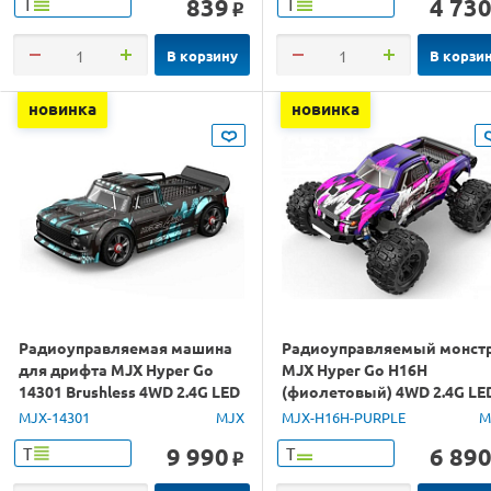
839
4 73
Т
Т
o
В корзину
В корзи
новинка
новинка
Радиоуправляемая машина
Радиоуправляемый монст
для дрифта MJX Hyper Go
MJX Hyper Go H16H
14301 Brushless 4WD 2.4G LED
(фиолетовый) 4WD 2.4G LE
1/14 RTR
GPS 1/16 RTR
MJX-14301
MJX
MJX-H16H-PURPLE
M
9 990
6 89
Т
Т
o