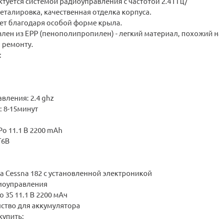
уется системой радиоуправления с частотой 2.4 ГГц/
талировка, качественная отделка корпуса.
ет благодаря особой форме крыла.
лен из EPP (пенополипропилен) - легкий материал, похожий на
 ремонту.
:
вления: 2.4 ghz
: 8-15минут
Po 11.1 В 2200 mAh
T6B
а Cessna 182 с установленной электроникой
иоуправления
 3S 11.1 В 2200 мАч
йство для аккумулятора
упить: