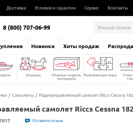
Доставка
Условия и гарантии
Сервис
Контакты
8 (800) 707-06-99
тупления
Новинки
Хиты продаж
Распрод
одели
Игрушки
Сборные модели,
Развивающие игры
Спор
материалы
то
ики
/
Самолеты
/
Радиоуправляемый самолет Riccs Cessna 182
авляемый самолет Riccs Cessna 182
1017
Оставить отзыв