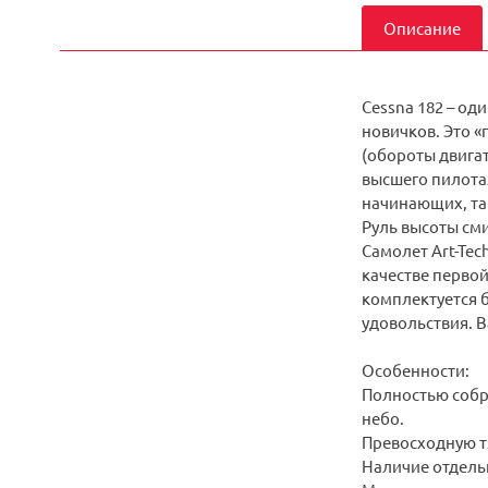
Описание
Cessna 182 – о
новичков. Это 
(обороты двигат
высшего пилота
начинающих, так
Руль высоты см
Самолет Art-Tec
качестве перво
комплектуется 
удовольствия. В
Особенности:
Полностью собра
небо.
Превосходную т
Наличие отдельн