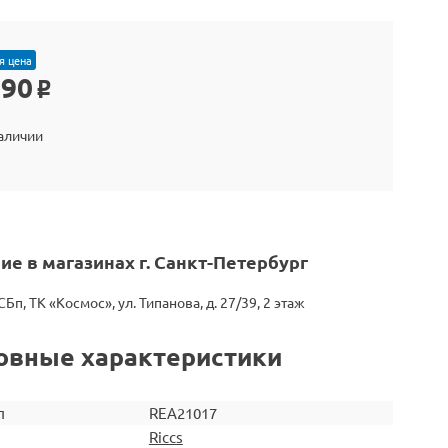
я цена
990
o
наличии
ие в магазинах г. Санкт-Петербург
СБп, ТК «Космос», ул. Типанова, д. 27/39, 2 этаж
овные характеристики
л
REA21017
Riccs