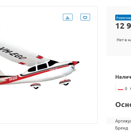
Рознична
12 
Нет в 
Налич
0
Осн
Артику
Бренд