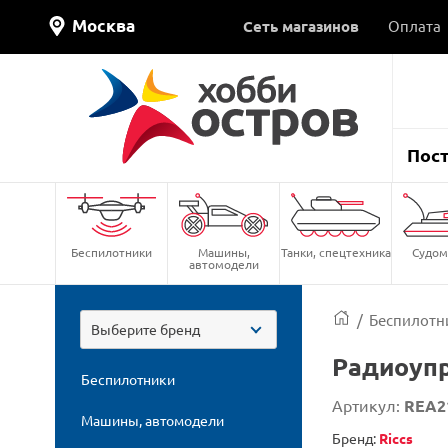
Москва
Сеть магазинов
Оплата
Пос
Беспилотники
Машины,
Танки, спецтехника
Судом
автомодели
/
Беспилотн
Выберите бренд
Радиоупр
Беспилотники
Артикул:
REA2
Машины, автомодели
Бренд:
Riccs