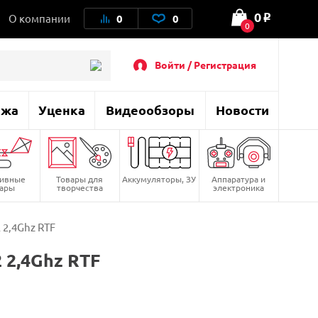
0
О компании
0
0
o
0
Войти / Регистрация
ажа
Уценка
Видеообзоры
Новости
тивные
Товары для
Аккумуляторы, ЗУ
Аппаратура и
вары
творчества
электроника
 2,4Ghz RTF
 2,4Ghz RTF