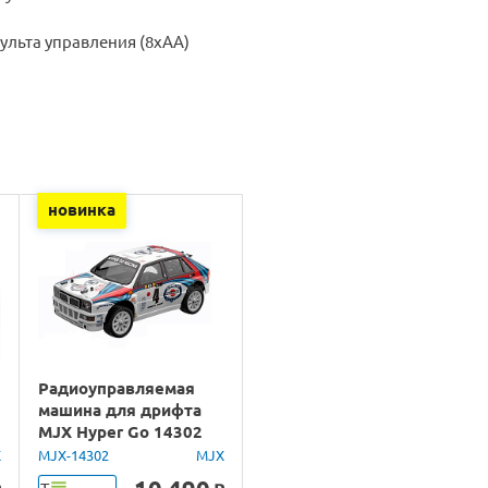
ульта управления (8хАА)
новинка
Радиоуправляемая
машина для дрифта
MJX Hyper Go 14302
Lancia Delta Brushless
X
MJX-14302
MJX
4WD 2.4G LED 1/14