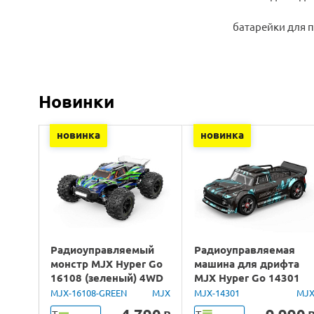
батарейки для п
Новинки
новинка
новинка
Радиоуправляемый
Радиоуправляемая
монстр MJX Hyper Go
машина для дрифта
16108 (зеленый) 4WD
MJX Hyper Go 14301
2.4G LED 1/16 RTR
Brushless 4WD 2.4G
MJX-16108-GREEN
MJX
MJX-14301
MJ
LED 1/14 RTR