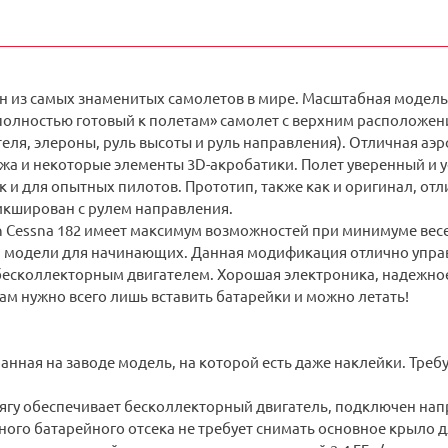
дин из самых знаменитых самолетов в мире. Масштабная моде
«полностью готовый к полетам» самолет с верхним расположе
еля, элероны, руль высоты и руль направления). Отличная аэ
жа и некоторые элементы 3D-акробатики. Полет уверенный и у
 и для опытных пилотов. Прототип, также как и оригинал, от
икширован с рулем направления.
h Сessna 182 имеет максимум возможностей при минимуме весе
й модели для начинающих. Данная модификация отлично управл
бесколлекторным двигателем. Хорошая электроника, надежное
ам нужно всего лишь вставить батарейки и можно летать!
нная на заводе модель, на которой есть даже наклейки. Требу
ягу обеспечивает бесколлекторный двигатель, подключен напр
ого батарейного отсека не требует снимать основное крыло 