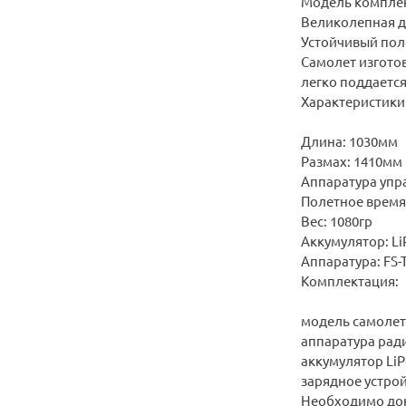
Модель комплект
Великолепная де
Устойчивый пол
Самолет изготов
легко поддается
Характеристики
Длина: 1030мм
Размах: 1410мм
Аппаратура упра
Полетное время
Вес: 1080гр
Аккумулятор: Li
Аппаратура: FS-
Комплектация:
модель самолет
аппаратура рад
аккумулятор LiPo
зарядное устро
Необходимо док