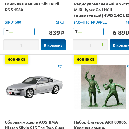
Гоночная машина Siku Audi
Радиоуправляемый монст
RS 5 1580
MJX Hyper Go H16H
(фиолетовый) 4WD 2.4G LE
GPS 1/16 RTR
SIKU1580
SIKU
MJX-H16H-PURPLE
M
839
6 89
Т
Т
o
В корзину
В корзи
новинка
новинка
Сборная модель AOSHIMA
Набор фигурок ARK 80006.
Nissan Silvia S15 The Two Guys
Красная армия.