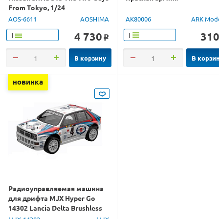
From Tokyo, 1/24
AOS-6611
AOSHIMA
AK80006
ARK Mod
4 730
31
Т
Т
o
В корзину
В корзи
новинка
Радиоуправляемая машина
для дрифта MJX Hyper Go
14302 Lancia Delta Brushless
4WD 2.4G LED 1/14 RTR