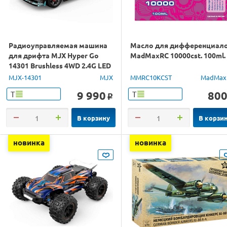
Радиоуправляемая машина
Масло для дифференциал
для дрифта MJX Hyper Go
MadMaxRC 10000cst. 100ml.
14301 Brushless 4WD 2.4G LED
1/14 RTR
MJX-14301
MJX
MMRC10KCST
MadMax
9 990
80
Т
Т
o
В корзину
В корзи
новинка
новинка