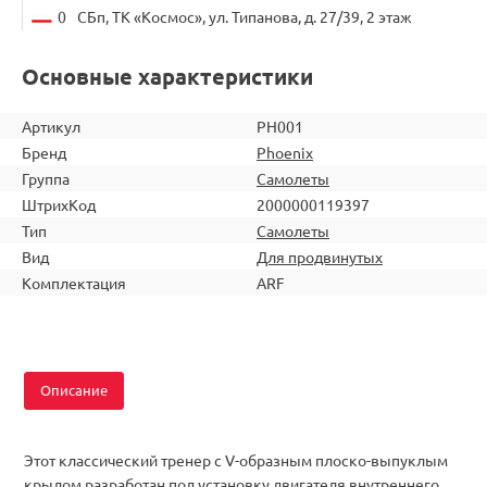
0
СБп, ТК «Космос», ул. Типанова, д. 27/39, 2 этаж
Основные характеристики
Артикул
PH001
Бренд
Phoenix
Группа
Самолеты
ШтрихКод
2000000119397
Тип
Самолеты
Вид
Для продвинутых
Комплектация
ARF
Описание
Этот классический тренер с V-образным плоско-выпуклым
крылом разработан под установку двигателя внутреннего