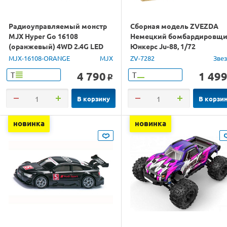
Радиоуправляемый монстр
Сборная модель ZVEZDA
MJX Hyper Go 16108
Немецкий бомбардировщ
(оранжевый) 4WD 2.4G LED
Юнкерс Ju-88, 1/72
1/16 RTR
MJX-16108-ORANGE
MJX
ZV-7282
Зве
4 790
1 49
Т
Т
o
В корзину
В корзи
новинка
новинка