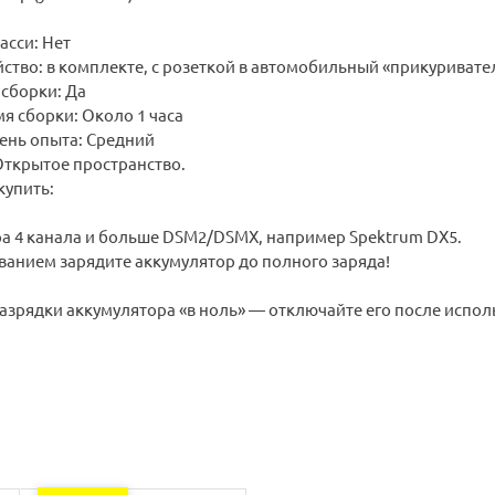
сси: Нет
ство: в комплекте, с розеткой в автомобильный «прикуривате
сборки: Да
я сборки: Около 1 часа
ень опыта: Средний
Открытое пространство.
упить:
а 4 канала и больше DSM2/DSMX, например Spektrum DX5.
ванием зарядите аккумулятор до полного заряда!
азрядки аккумулятора «в ноль» — отключайте его после испол