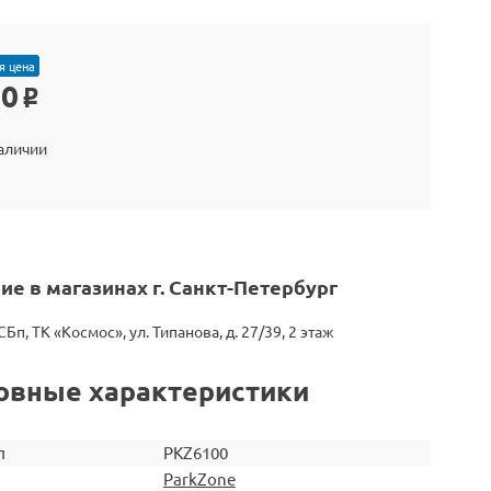
я цена
90
o
наличии
ие в магазинах г. Санкт-Петербург
СБп, ТК «Космос», ул. Типанова, д. 27/39, 2 этаж
овные характеристики
л
PKZ6100
ParkZone