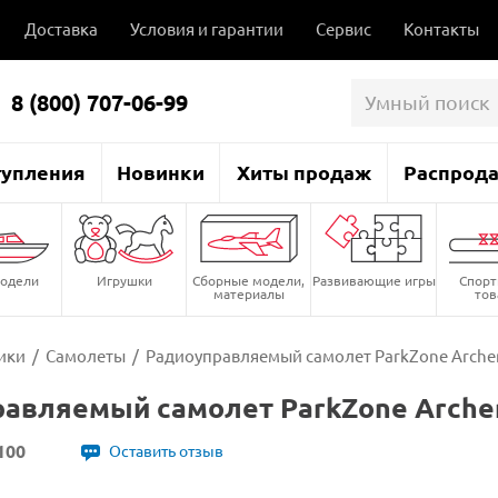
Доставка
Условия и гарантии
Сервис
Контакты
8 (800) 707-06-99
тупления
Новинки
Хиты продаж
Распрод
одели
Игрушки
Сборные модели,
Развивающие игры
Спор
материалы
то
ики
/
Самолеты
/
Радиоуправляемый самолет ParkZone Archer
авляемый самолет ParkZone Archer
100
Оставить отзыв