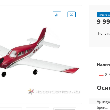
Рознична
9 9
Нет в 
Налич
0
Осн
Артику
Бренд