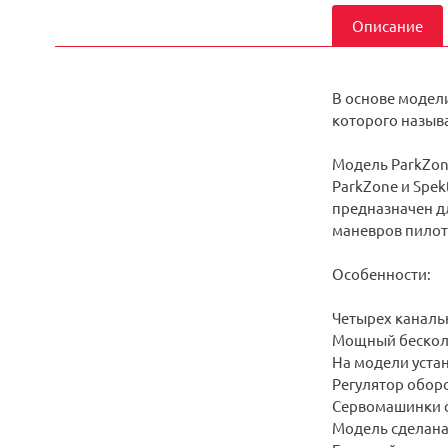
Описание
В основе модели
которого называ
Модель ParkZone
ParkZone и Spek
предназначен д
маневров пилота
Особенности:
Четырех канальн
Мощный бесколл
На модели уста
Регулятор оборо
Сервомашинки с
Модель сделана