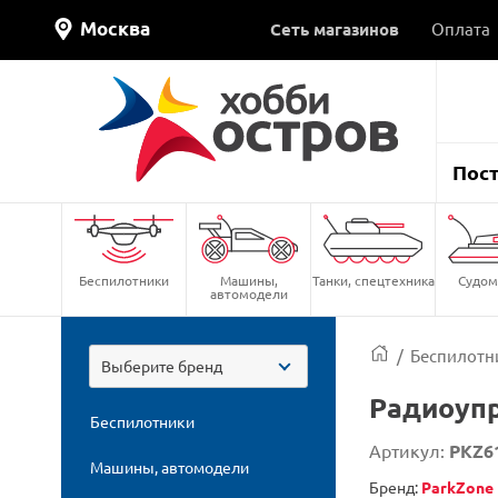
Москва
Сеть магазинов
Оплата
Пос
Беспилотники
Машины,
Танки, спецтехника
Судом
автомодели
/
Беспилотн
Выберите бренд
Радиоупр
Беспилотники
Артикул:
PKZ6
Машины, автомодели
Бренд:
ParkZone