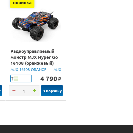
новинка
Радиоуправляемый
монстр MJX Hyper Go
m
16108 (оранжевый)
4WD 2.4G LED 1/16
A
MJX-16108-ORANGE
MJX
RTR
4 790
Т
o
o
у
В корзину