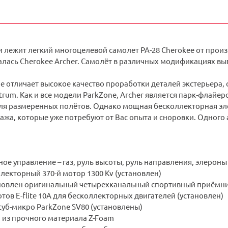
 лежит легкий многоцелевой самолет PA-28 Cherokee от произв
лась Cherokee Archer. Самолёт в различных модификациях выпус
 отличает высокое качество проработки деталей экстерьера, о
trum. Как и все модели ParkZone, Archer является парк-флайер
ля размеренных полётов. Однако мощная бесколлекторная элек
жа, которые уже потребуют от Вас опыта и сноровки. Одного 
ое управление – газ, руль высоты, руль направления, элероны
екторный 370-й мотор 1300 Kv (установлен)
новлен оригинальный четырехканальный спортивный приёмн
тов E-flite 10А для бесколлекторных двигателей (установлен)
уб-микро ParkZone SV80 (установлены)
 из прочного материала Z-Foam