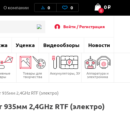
0
О компании
0
0
o
0
Войти / Регистрация
ажа
Уценка
Видеообзоры
Новости
тивные
Товары для
Аккумуляторы, ЗУ
Аппаратура и
вары
творчества
электроника
 935мм 2,4GHz RTF (электро)
 935мм 2,4GHz RTF (электро)