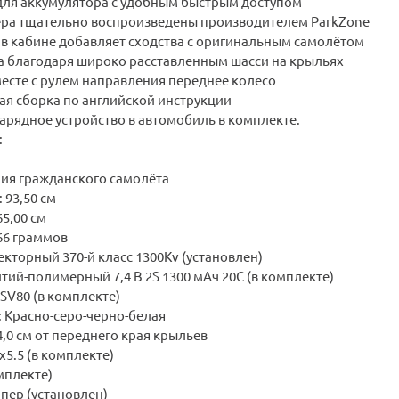
для аккумулятора с удобным быстрым доступом
ера тщательно воспроизведены производителем ParkZone
 в кабине добавляет сходства с оригинальным самолётом
а благодаря широко расставленным шасси на крыльях
есте с рулем направления переднее колесо
ая сборка по английской инструкции
арядное устройство в автомобиль в комплекте.
:
пия гражданского самолёта
 93,50 см
5,00 см
66 граммов
кторный 370-й класс 1300Kv (установлен)
тий-полимерный 7,4 В 2S 1300 мАч 20C (в комплекте)
SV80 (в комплекте)
 Красно-серо-черно-белая
4,0 см от переднего края крыльев
x5.5 (в комплекте)
омплекте)
мпер (установлен)