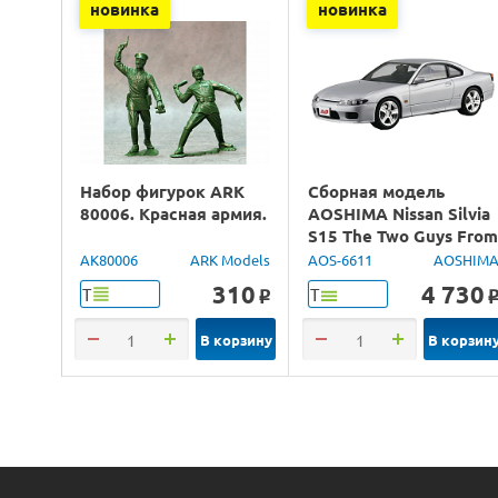
новинка
новинка
Набор фигурок ARK
Сборная модель
80006. Красная армия.
AOSHIMA Nissan Silvia
S15 The Two Guys Fro
Tokyo, 1/24
AK80006
ARK Models
AOS-6611
AOSHIM
310
4 730
Т
Т
o
В корзину
В корзин