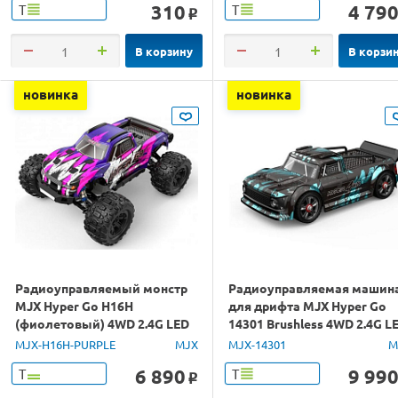
310
4 79
Т
Т
o
В корзину
В корзи
новинка
новинка
Радиоуправляемый монстр
Радиоуправляемая машин
MJX Hyper Go H16H
для дрифта MJX Hyper Go
(фиолетовый) 4WD 2.4G LED
14301 Brushless 4WD 2.4G L
GPS 1/16 RTR
1/14 RTR
MJX-H16H-PURPLE
MJX
MJX-14301
M
6 890
9 99
Т
Т
o