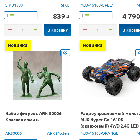
RTR
SIKU1580
SIKU
MJX-16108-GREEN
M
839
4 79
Т
Т
o
В корзину
В корзи
новинка
новинка
Набор фигурок ARK 80006.
Радиоуправляемый монст
Красная армия.
MJX Hyper Go 16108
(оранжевый) 4WD 2.4G LED
1/16 RTR
AK80006
ARK Models
MJX-16108-ORANGE
M