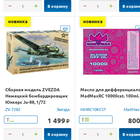
В корзину
В корзи
новинка
новинка
Сборная модель ZVEZDA
Масло для дифференциал
Немецкий бомбардировщик
MadMaxRC 10000cst. 100ml.
Юнкерс Ju-88, 1/72
ZV-7282
Звезда
MMRC10KCST
MadMax
1 499
80
Т
Т
o
В корзину
В корзи