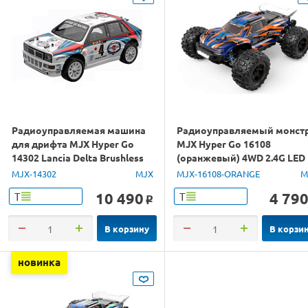
Радиоуправляемая машина
Радиоуправляемый монст
для дрифта MJX Hyper Go
MJX Hyper Go 16108
14302 Lancia Delta Brushless
(оранжевый) 4WD 2.4G LED
4WD 2.4G LED 1/14 RTR
1/16 RTR
MJX-14302
MJX
MJX-16108-ORANGE
M
10 490
4 79
Т
Т
o
В корзину
В корзи
новинка