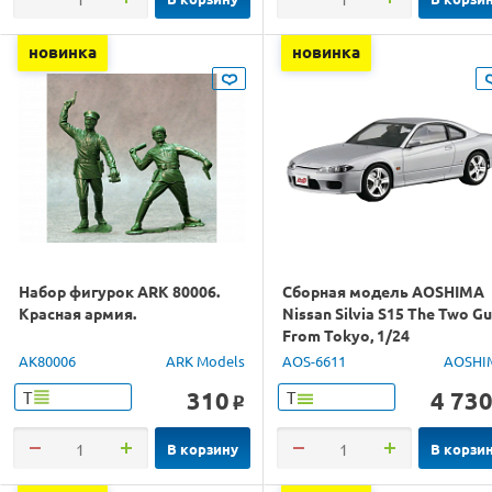
новинка
новинка
Набор фигурок ARK 80006.
Сборная модель AOSHIMA
Красная армия.
Nissan Silvia S15 The Two G
From Tokyo, 1/24
AK80006
ARK Models
AOS-6611
AOSHI
310
4 73
Т
Т
o
В корзину
В корзи