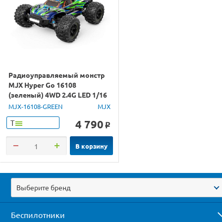
Радиоуправляемый монстр
MJX Hyper Go 16108
(зеленый) 4WD 2.4G LED 1/16
RTR
MJX-16108-GREEN
MJX
4 790
Т
o
В корзину
Выберите бренд
Беспилотники