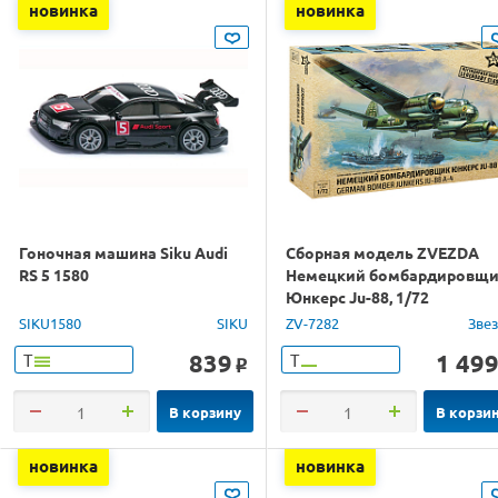
новинка
новинка
Гоночная машина Siku Audi
Сборная модель ZVEZDA
RS 5 1580
Немецкий бомбардировщ
Юнкерс Ju-88, 1/72
SIKU1580
SIKU
ZV-7282
Зве
839
1 49
Т
Т
o
В корзину
В корзи
новинка
новинка