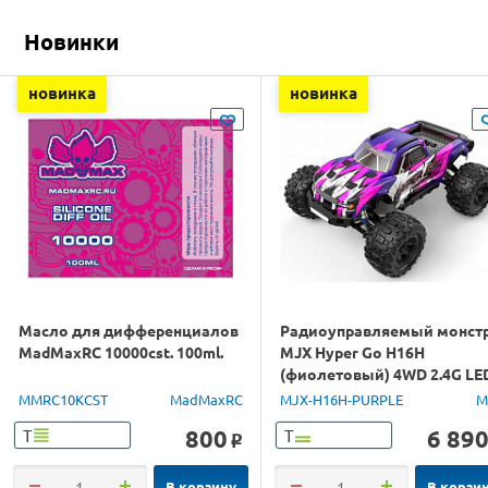
Новинки
новинка
новинка
Масло для дифференциалов
Радиоуправляемый монст
MadMaxRC 10000cst. 100ml.
MJX Hyper Go H16H
(фиолетовый) 4WD 2.4G LE
GPS 1/16 RTR
MMRC10KCST
MadMaxRC
MJX-H16H-PURPLE
M
800
6 89
Т
Т
o
В корзину
В корзи