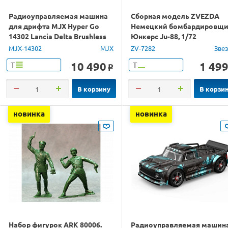
Радиоуправляемая машина
Сборная модель ZVEZDA
для дрифта MJX Hyper Go
Немецкий бомбардировщ
14302 Lancia Delta Brushless
Юнкерс Ju-88, 1/72
4WD 2.4G LED 1/14 RTR
MJX-14302
MJX
ZV-7282
Зве
10 490
1 49
Т
Т
o
В корзину
В корзи
новинка
новинка
Набор фигурок ARK 80006.
Радиоуправляемая машин