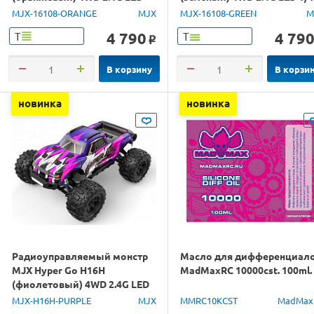
1/16 RTR
RTR
MJX-16108-ORANGE
MJX
MJX-16108-GREEN
M
4 790
4 79
Т
Т
o
В корзину
В корзи
новинка
новинка
Радиоуправляемый монстр
Масло для дифференциал
MJX Hyper Go H16H
MadMaxRC 10000cst. 100ml.
(фиолетовый) 4WD 2.4G LED
GPS 1/16 RTR
MJX-H16H-PURPLE
MJX
MMRC10KCST
MadMax