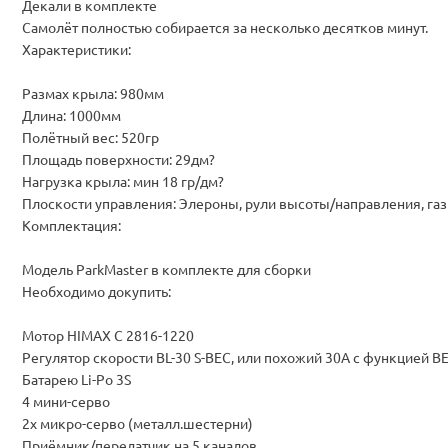
Декали в комплекте
Самолёт полностью собирается за несколько десятков минут.
Характеристики:
Размах крыла: 980мм
Длина: 1000мм
Полётный вес: 520гр
Площадь поверхности: 29дм?
Нагрузка крыла: мин 18 гр/дм?
Плоскости управления: Элероны, рули высоты/направления, газ
Комплектация:
Модель ParkMaster в комплекте для сборки
Необходимо докупить:
Мотор HIMAX C 2816-1220
Регулятор скорости BL-30 S-BEC, или похожий 30А с функцией B
Батарею Li-Po 3S
4 мини-серво
2x микро-серво (металл.шестерни)
Приёмник/передатчик на 5 каналов