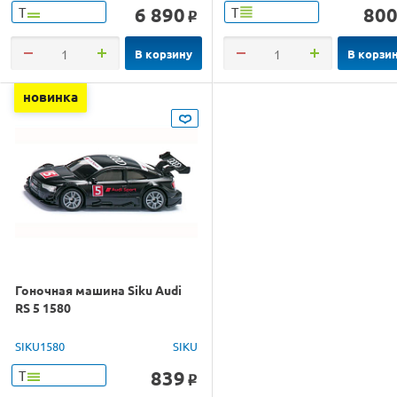
6 890
80
Т
Т
o
В корзину
В корзи
новинка
Гоночная машина Siku Audi
RS 5 1580
SIKU1580
SIKU
839
Т
o