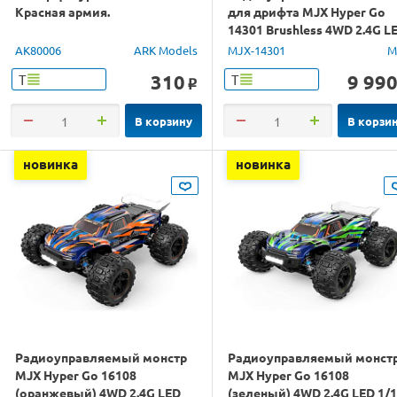
Красная армия.
для дрифта MJX Hyper Go
14301 Brushless 4WD 2.4G L
1/14 RTR
AK80006
ARK Models
MJX-14301
M
310
9 99
Т
Т
o
В корзину
В корзи
новинка
новинка
Радиоуправляемый монстр
Радиоуправляемый монст
MJX Hyper Go 16108
MJX Hyper Go 16108
(оранжевый) 4WD 2.4G LED
(зеленый) 4WD 2.4G LED 1/