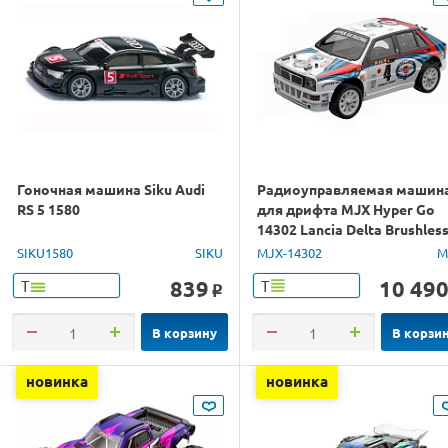
Гоночная машина Siku Audi
Радиоуправляемая машин
RS 5 1580
для дрифта MJX Hyper Go
14302 Lancia Delta Brushles
4WD 2.4G LED 1/14 RTR
SIKU1580
SIKU
MJX-14302
M
839
10 49
Т
Т
o
В корзину
В корзи
новинка
новинка