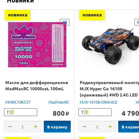
новинка
новинка
Масло для дифференциалов
Радиоуправляемый монст
MadMaxRC 10000cst. 100ml.
MJX Hyper Go 16108
(оранжевый) 4WD 2.4G LED
1/16 RTR
MMRC10KCST
MadMaxRC
MJX-16108-ORANGE
M
800
4 79
Т
Т
o
В корзину
В корзи