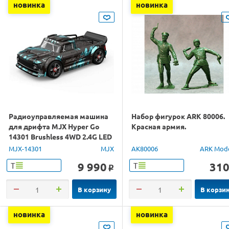
новинка
новинка
Радиоуправляемая машина
Набор фигурок ARK 80006.
для дрифта MJX Hyper Go
Красная армия.
14301 Brushless 4WD 2.4G LED
1/14 RTR
MJX-14301
MJX
AK80006
ARK Mod
9 990
31
Т
Т
o
В корзину
В корзи
новинка
новинка