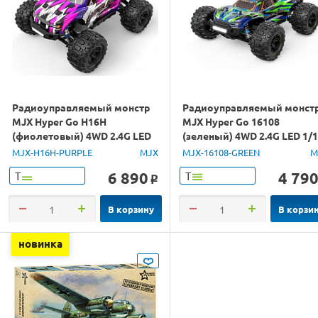
Радиоуправляемый монстр
Радиоуправляемый монст
MJX Hyper Go H16H
MJX Hyper Go 16108
(фиолетовый) 4WD 2.4G LED
(зеленый) 4WD 2.4G LED 1/
GPS 1/16 RTR
RTR
MJX-H16H-PURPLE
MJX
MJX-16108-GREEN
M
6 890
4 79
Т
Т
o
В корзину
В корзи
новинка