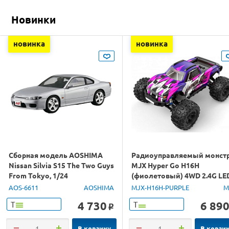
Новинки
новинка
новинка
Сборная модель AOSHIMA
Радиоуправляемый монст
Nissan Silvia S15 The Two Guys
MJX Hyper Go H16H
From Tokyo, 1/24
(фиолетовый) 4WD 2.4G LE
GPS 1/16 RTR
AOS-6611
AOSHIMA
MJX-H16H-PURPLE
M
4 730
6 89
Т
Т
o
В корзину
В корзи