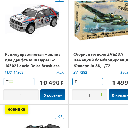
Радиоуправляемая машина
Сборная модель ZVEZDA
для дрифта MJX Hyper Go
Немецкий бомбардировщ
14302 Lancia Delta Brushless
Юнкерс Ju-88, 1/72
4WD 2.4G LED 1/14 RTR
MJX-14302
MJX
ZV-7282
Зве
10 490
1 49
Т
Т
o
В корзину
В корзи
новинка