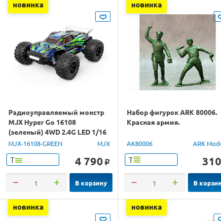
новинка
новинка
Радиоуправляемый монстр
Набор фигурок ARK 80006.
MJX Hyper Go 16108
Красная армия.
(зеленый) 4WD 2.4G LED 1/16
RTR
MJX-16108-GREEN
MJX
AK80006
ARK Mod
4 790
31
Т
Т
o
В корзину
В корзи
новинка
новинка