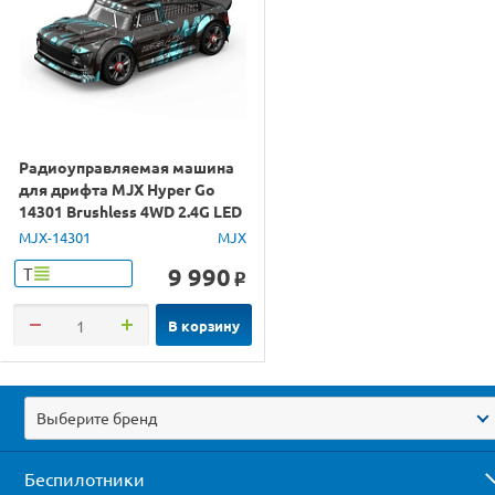
Радиоуправляемая машина
для дрифта MJX Hyper Go
14301 Brushless 4WD 2.4G LED
1/14 RTR
MJX-14301
MJX
9 990
Т
o
В корзину
Выберите бренд
Беспилотники