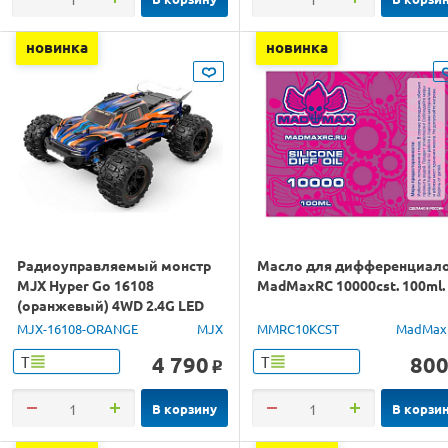
новинка
новинка
Радиоуправляемый монстр
Масло для дифференциал
MJX Hyper Go 16108
MadMaxRC 10000cst. 100ml.
(оранжевый) 4WD 2.4G LED
1/16 RTR
MJX-16108-ORANGE
MJX
MMRC10KCST
MadMax
4 790
80
Т
Т
o
В корзину
В корзи