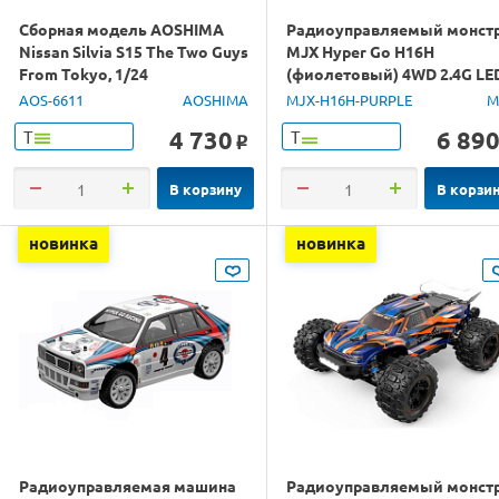
Сборная модель AOSHIMA
Радиоуправляемый монст
Nissan Silvia S15 The Two Guys
MJX Hyper Go H16H
From Tokyo, 1/24
(фиолетовый) 4WD 2.4G LE
GPS 1/16 RTR
AOS-6611
AOSHIMA
MJX-H16H-PURPLE
M
4 730
6 89
Т
Т
o
В корзину
В корзи
новинка
новинка
Радиоуправляемая машина
Радиоуправляемый монст