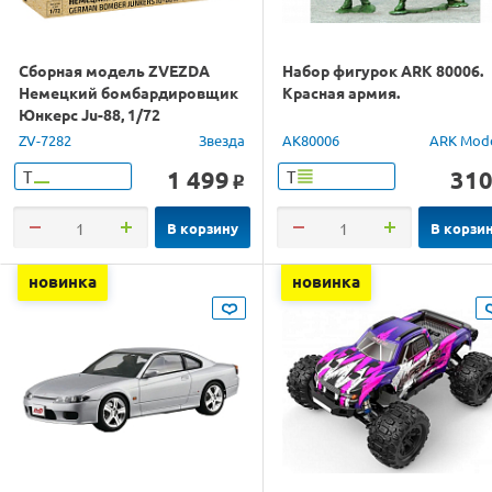
Сборная модель ZVEZDA
Набор фигурок ARK 80006.
Немецкий бомбардировщик
Красная армия.
Юнкерс Ju-88, 1/72
ZV-7282
Звезда
AK80006
ARK Mod
1 499
31
Т
Т
o
В корзину
В корзи
новинка
новинка