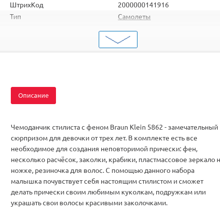
ШтрихКод
2000000141916
Тип
Самолеты
Вид
Для начинающих
Серия
Копийные
Комплектация
RTF
Описание
Чемоданчик стилиста с феном Braun Klein 5862 - замечательный
сюрпризом для девочки от трех лет. В комплекте есть все
необходимое для создания неповторимой прически: фен,
несколько расчёсок, заколки, крабики, пластмассовое зеркало 
ножке, резиночка для волос. С помощью данного набора
малышка почувствует себя настоящим стилистом и сможет
делать прически своим любимым куколкам, подружкам или
украшать свои волосы красивыми заколочками.