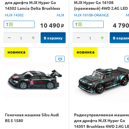
для дрифта MJX Hyper Go
MJX Hyper Go 16108
14302 Lancia Delta Brushless
(оранжевый) 4WD 2.4G LED
4WD 2.4G LED 1/14 RTR
1/16 RTR
MJX-14302
MJX
MJX-16108-ORANGE
M
10 490
4 79
Т
Т
o
В корзину
В корзи
новинка
новинка
Гоночная машина Siku Audi
Радиоуправляемая машин
RS 5 1580
для дрифта MJX Hyper Go
14301 Brushless 4WD 2.4G L