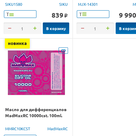
1/14 RTR
SIKU1580
SIKU
MJX-14301
M
839
9 99
Т
Т
o
В корзину
В корзи
новинка
Масло для дифференциалов
MadMaxRC 10000cst. 100ml.
MMRC10KCST
MadMaxRC