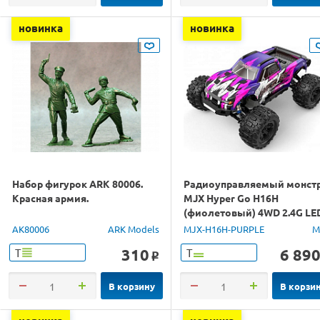
новинка
новинка
Набор фигурок ARK 80006.
Радиоуправляемый монст
Красная армия.
MJX Hyper Go H16H
(фиолетовый) 4WD 2.4G LE
GPS 1/16 RTR
AK80006
ARK Models
MJX-H16H-PURPLE
M
310
6 89
Т
Т
o
В корзину
В корзи