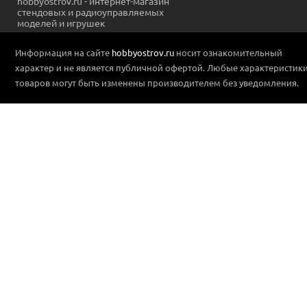
hobbyostrov.ru - интернет-магазин
стендовых и радиоуправляемых
моделей и игрушек
Информация на сайте
hobbyostrov.ru
носит ознакомительный
характер и не является публичной офертой. Любые характеристик
товаров могут быть изменены производителем без уведомления.