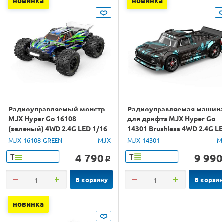
новинка
новинка
Радиоуправляемый монстр
Радиоуправляемая машин
MJX Hyper Go 16108
для дрифта MJX Hyper Go
(зеленый) 4WD 2.4G LED 1/16
14301 Brushless 4WD 2.4G L
RTR
1/14 RTR
MJX-16108-GREEN
MJX
MJX-14301
M
4 790
9 99
Т
Т
o
В корзину
В корзи
новинка