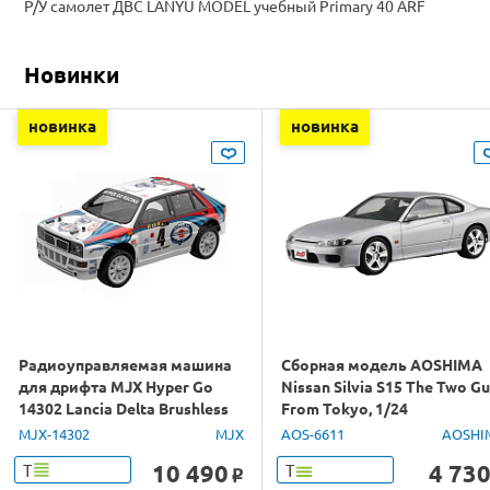
Р/У самолет ДВС LANYU MODEL учебный Primary 40 ARF
Новинки
новинка
новинка
Радиоуправляемая машина
Сборная модель AOSHIMA
для дрифта MJX Hyper Go
Nissan Silvia S15 The Two G
14302 Lancia Delta Brushless
From Tokyo, 1/24
4WD 2.4G LED 1/14 RTR
MJX-14302
MJX
AOS-6611
AOSHI
10 490
4 73
Т
Т
o