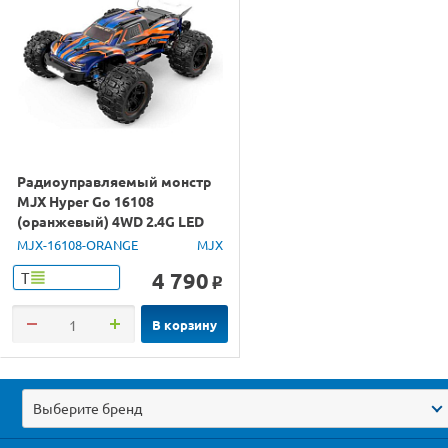
Радиоуправляемый монстр
MJX Hyper Go 16108
(оранжевый) 4WD 2.4G LED
1/16 RTR
MJX-16108-ORANGE
MJX
4 790
Т
o
В корзину
Выберите бренд