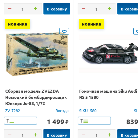
В корзину
В корзи
новинка
новинка
Сборная модель ZVEZDA
Гоночная машина Siku Audi
Немецкий бомбардировщик
RS 5 1580
Юнкерс Ju-88, 1/72
ZV-7282
Звезда
SIKU1580
S
1 499
83
Т
Т
o
В корзину
В корзи