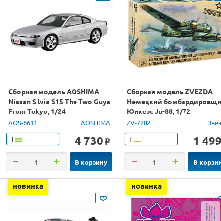
Сборная модель AOSHIMA
Сборная модель ZVEZDA
Nissan Silvia S15 The Two Guys
Немецкий бомбардировщ
From Tokyo, 1/24
Юнкерс Ju-88, 1/72
AOS-6611
AOSHIMA
ZV-7282
Зве
4 730
1 49
Т
Т
o
В корзину
В корзи
новинка
новинка