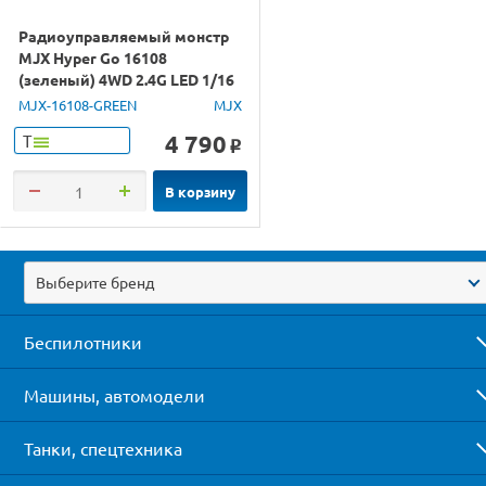
Радиоуправляемый монстр
MJX Hyper Go 16108
(зеленый) 4WD 2.4G LED 1/16
RTR
MJX-16108-GREEN
MJX
4 790
Т
o
В корзину
Выберите бренд
Беспилотники
Машины, автомодели
Танки, спецтехника