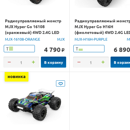
Радиоуправляемый монстр
Радиоуправляемый монст
MJX Hyper Go 16108
MJX Hyper Go H16H
(оранжевый) 4WD 2.4G LED
(фиолетовый) 4WD 2.4G LE
1/16 RTR
GPS 1/16 RTR
MJX-16108-ORANGE
MJX
MJX-H16H-PURPLE
M
4 790
6 89
Т
Т
o
В корзину
В корзи
новинка