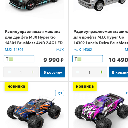
Радиоуправляемая машина
Радиоуправляемая машин
для дрифта MJX Hyper Go
для дрифта MJX Hyper Go
14301 Brushless 4WD 2.4G LED
14302 Lancia Delta Brushles
1/14 RTR
4WD 2.4G LED 1/14 RTR
MJX-14301
MJX
MJX-14302
M
9 990
10 49
Т
Т
o
В корзину
В корзи
новинка
новинка