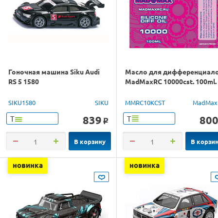
Гоночная машина Siku Audi
Масло для дифференциал
RS 5 1580
MadMaxRC 10000cst. 100ml.
SIKU1580
SIKU
MMRC10KCST
MadMax
839
80
Т
Т
o
В корзину
В корзи
новинка
новинка