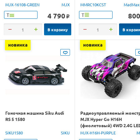
RTR
MJX-16108-GREEN
MJX
MMRC10KCST
MadMax
4 790
80
Т
Т
o
В корзину
В корзи
новинка
новинка
Гоночная машина Siku Audi
Радиоуправляемый монст
RS 5 1580
MJX Hyper Go H16H
(фиолетовый) 4WD 2.4G LE
GPS 1/16 RTR
SIKU1580
SIKU
MJX-H16H-PURPLE
M