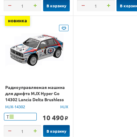
В корзину
В корзи
новинка
Радиоуправляемая машина
для дрифта MJX Hyper Go
14302 Lancia Delta Brushless
4WD 2.4G LED 1/14 RTR
MJX-14302
MJX
10 490
Т
o
В корзину