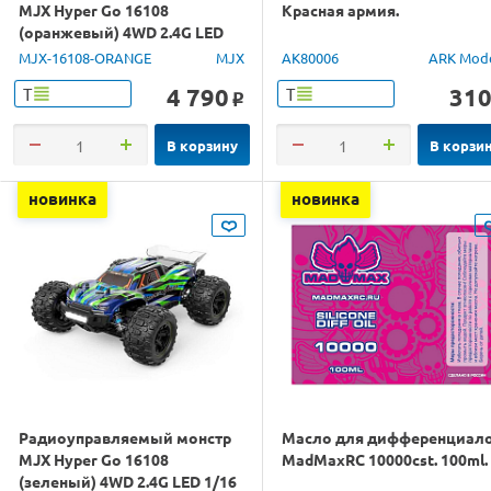
MJX Hyper Go 16108
Красная армия.
(оранжевый) 4WD 2.4G LED
1/16 RTR
MJX-16108-ORANGE
MJX
AK80006
ARK Mod
4 790
31
Т
Т
o
В корзину
В корзи
новинка
новинка
Радиоуправляемый монстр
Масло для дифференциал
MJX Hyper Go 16108
MadMaxRC 10000cst. 100ml.
(зеленый) 4WD 2.4G LED 1/16