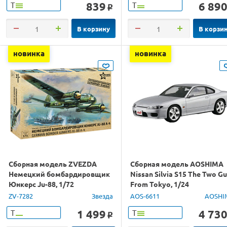
839
6 89
Т
Т
o
В корзину
В корзи
новинка
новинка
Сборная модель ZVEZDA
Сборная модель AOSHIMA
Немецкий бомбардировщик
Nissan Silvia S15 The Two G
Юнкерс Ju-88, 1/72
From Tokyo, 1/24
ZV-7282
Звезда
AOS-6611
AOSHI
1 499
4 73
Т
Т
o