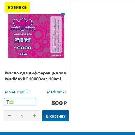
новинка
Масло для дифференциалов
MadMaxRC 10000cst. 100ml.
MMRC10KCST
MadMaxRC
800
Т
o
В корзину