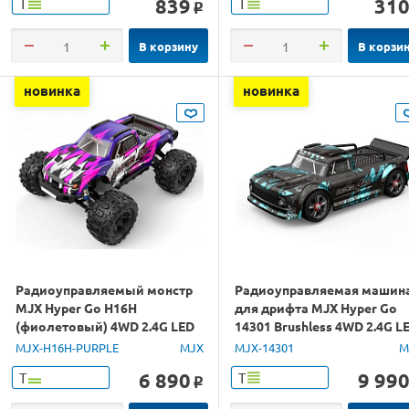
839
31
Т
Т
o
В корзину
В корзи
новинка
новинка
Радиоуправляемый монстр
Радиоуправляемая машин
MJX Hyper Go H16H
для дрифта MJX Hyper Go
(фиолетовый) 4WD 2.4G LED
14301 Brushless 4WD 2.4G L
GPS 1/16 RTR
1/14 RTR
MJX-H16H-PURPLE
MJX
MJX-14301
M
6 890
9 99
Т
Т
o