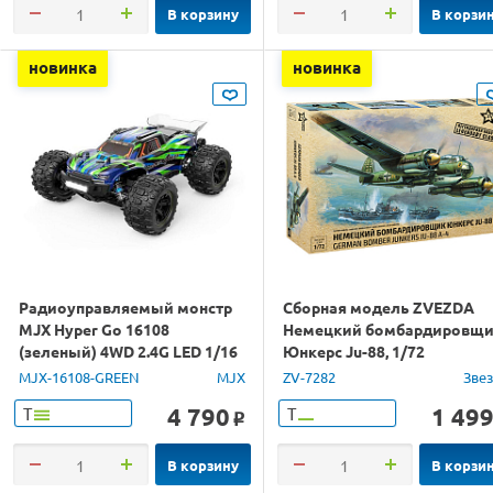
В корзину
В корзи
новинка
новинка
Радиоуправляемый монстр
Сборная модель ZVEZDA
MJX Hyper Go 16108
Немецкий бомбардировщ
(зеленый) 4WD 2.4G LED 1/16
Юнкерс Ju-88, 1/72
RTR
MJX-16108-GREEN
MJX
ZV-7282
Зве
4 790
1 49
Т
Т
o
В корзину
В корзи