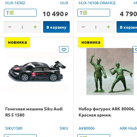
4WD 2.4G LED 1/14 RTR
1/16 RTR
MJX-14302
MJX
MJX-16108-ORANGE
M
10 490
4 79
Т
Т
o
В корзину
В корзи
новинка
новинка
Гоночная машина Siku Audi
Набор фигурок ARK 80006.
RS 5 1580
Красная армия.
SIKU1580
SIKU
AK80006
ARK Mod