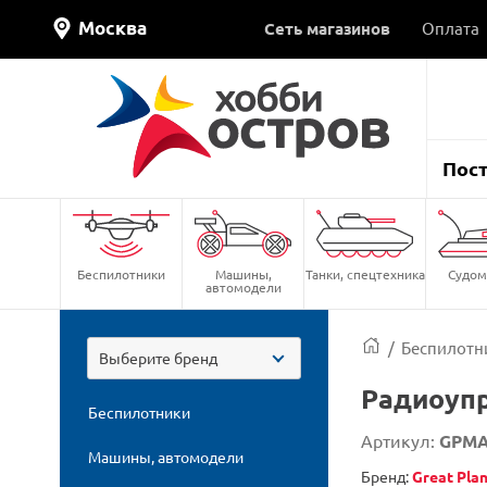
Москва
Сеть магазинов
Оплата
Пос
Беспилотники
Машины,
Танки, спецтехника
Судом
автомодели
/
Беспилотн
Выберите бренд
Радиоупр
Беспилотники
Артикул:
GPMA
Машины, автомодели
Бренд:
Great Pla