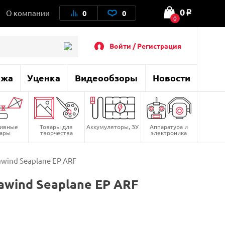
0
О компании
0
0
o
0
Войти / Регистрация
ажа
Уценка
Видеообзоры
Новости
тивные
Товары для
Аккумуляторы, ЗУ
Аппаратура и
вары
творчества
электроника
wind Seaplane EP ARF
wind Seaplane EP ARF