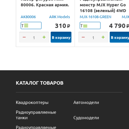
80006. Красная армия.
монстр MJX Hyper Go
16108 (зеленый) 4WD
2.4G LED 1/16 RTR
AK80006
ARK Models
MJX-16108-GREEN
MJ
310
4 790
Т
Т
o
В корзину
В корзин
КАТАЛОГ ТОВАРОВ
Квадрокоптеры
Автомодели
Радиоуправляемые
танки
Судомодели
Радиоуправляемые