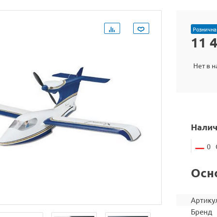
Рознична
11 
Нет в 
Налич
0
Осн
Артику
Бренд