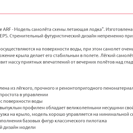
e ARF - Модель самолёта схемы летающая лодка". Изготовлена
EPS. Стремительный футуристический дизайн непременно при
 осуществляются на поверхности воды, при этом самолет очень 
ожение крыла делает его стабильным в полете. Лёгкий самол
вит массу приятных впечатлений от вечерних полётов над гла
лена из лёгкого, прочного и ремонтопригодного пеноматериа
простота в управлении
 с поверхности воды
-выпуклым профилем обладает великолепными несущими сво
узка на крыло, модель хорошо управляется на минимальной с
полнения базовых фигур классического пилотажа
й дизайн модели