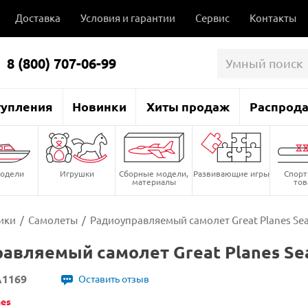
Доставка
Условия и гарантии
Сервис
Контакты
8 (800) 707-06-99
тупления
Новинки
Хиты продаж
Распрод
одели
Игрушки
Сборные модели,
Развивающие игры
Спор
материалы
то
ики
/
Самолеты
/
Радиоуправляемый самолет Great Planes Sea
авляемый самолет Great Planes Sea
1169
Оставить отзыв
nes