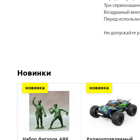
Три сервомашин
Воздушный вин
Перед использо
Не допускайте р
Новинки
новинка
новинка
Набор фигурок ARK
Радиоуправляемый