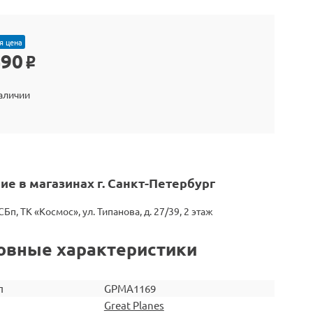
я цена
490
o
наличии
ие в магазинах г. Санкт-Петербург
СБп, ТК «Космос», ул. Типанова, д. 27/39, 2 этаж
овные характеристики
л
GPMA1169
Great Planes