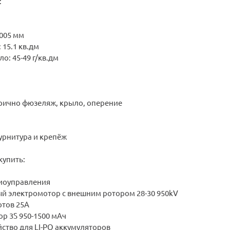
:
1005 мм
15.1 кв.дм
о: 45-49 г/кв.дм
ично фюзеляж, крыло, оперение
рнитура и крепёж
упить:
иоуправления
й электромотор с внешним ротором 28-30 950kV
отов 25А
ор 3S 950-1500 мАч
ство для LI-PO аккумуляторов