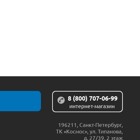
8 (800) 707-06-99
интернет-магазин
196211
,
Санкт-Петербург
,
ТК «Космос», ул. Типанова,
д. 27/39, 2 этаж