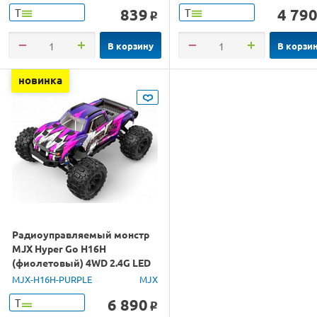
839
4 79
Т
Т
o
В корзину
В корзи
новинка
Радиоуправляемый монстр
MJX Hyper Go H16H
(фиолетовый) 4WD 2.4G LED
GPS 1/16 RTR
MJX-H16H-PURPLE
MJX
6 890
Т
o