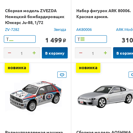
Сборная модель ZVEZDA
Набор фигурок ARK 80006.
Немецкий бомбардировщик
Красная армия.
Юнкерс Ju-88, 1/72
ZV-7282
Звезда
AK80006
ARK Mod
1 499
31
Т
Т
o
В корзину
В корзи
новинка
новинка
Радиоуправляемая машина
Сборная модель AOSHIMA