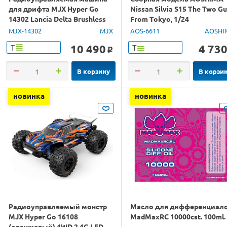
для дрифта MJX Hyper Go
Nissan Silvia S15 The Two G
14302 Lancia Delta Brushless
From Tokyo, 1/24
4WD 2.4G LED 1/14 RTR
MJX-14302
MJX
AOS-6611
AOSHI
10 490
4 73
Т
Т
o
В корзину
В корзи
новинка
новинка
Радиоуправляемый монстр
Масло для дифференциал
MJX Hyper Go 16108
MadMaxRC 10000cst. 100ml.
(оранжевый) 4WD 2.4G LED