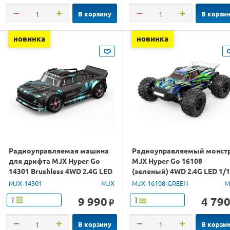
В корзину
В корзи
новинка
новинка
Радиоуправляемая машина
Радиоуправляемый монст
для дрифта MJX Hyper Go
MJX Hyper Go 16108
14301 Brushless 4WD 2.4G LED
(зеленый) 4WD 2.4G LED 1/
1/14 RTR
RTR
MJX-14301
MJX
MJX-16108-GREEN
M
9 990
4 79
Т
Т
o
В корзину
В корзи