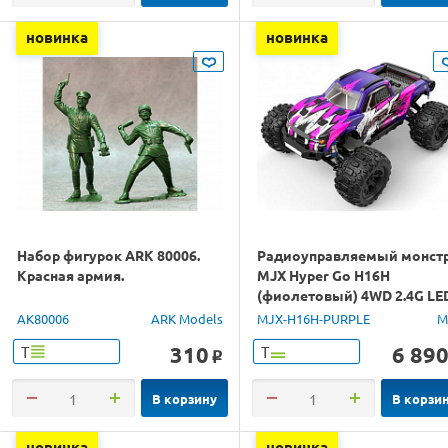
новинка
новинка
Набор фигурок ARK 80006.
Радиоуправляемый монст
Красная армия.
MJX Hyper Go H16H
(фиолетовый) 4WD 2.4G LE
GPS 1/16 RTR
AK80006
ARK Models
MJX-H16H-PURPLE
M
310
6 89
Т
Т
o
В корзину
В корзи
новинка
новинка