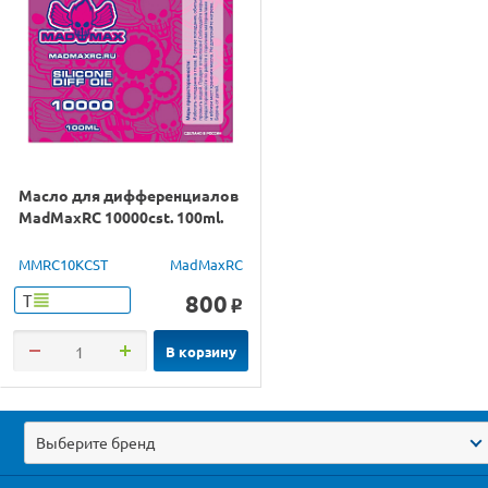
Масло для дифференциалов
MadMaxRC 10000cst. 100ml.
MMRC10KCST
MadMaxRC
800
Т
o
В корзину
Выберите бренд