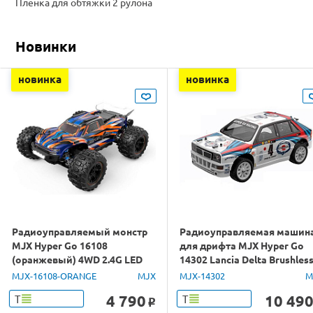
Плёнка для обтяжки 2 рулона
Новинки
новинка
новинка
Радиоуправляемый монстр
Радиоуправляемая машин
MJX Hyper Go 16108
для дрифта MJX Hyper Go
(оранжевый) 4WD 2.4G LED
14302 Lancia Delta Brushles
1/16 RTR
4WD 2.4G LED 1/14 RTR
MJX-16108-ORANGE
MJX
MJX-14302
M
4 790
10 49
Т
Т
o