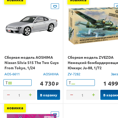
Сборная модель AOSHIMA
Сборная модель ZVEZDA
Nissan Silvia S15 The Two Guys
Немецкий бомбардировщ
From Tokyo, 1/24
Юнкерс Ju-88, 1/72
AOS-6611
AOSHIMA
ZV-7282
Зве
4 730
1 49
Т
Т
o
В корзину
В корзи
новинка